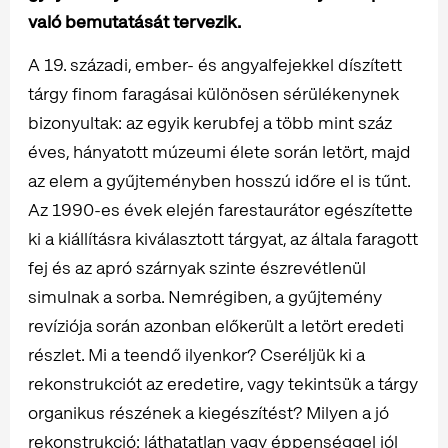
való bemutatását tervezik.
A 19. századi, ember- és angyalfejekkel díszített
tárgy finom faragásai különösen sérülékenynek
bizonyultak: az egyik kerubfej a több mint száz
éves, hányatott múzeumi élete során letört, majd
az elem a gyűjteményben hosszú időre el is tűnt.
Az 1990-es évek elején farestaurátor egészítette
ki a kiállításra kiválasztott tárgyat, az általa faragott
fej és az apró szárnyak szinte észrevétlenül
simulnak a sorba. Nemrégiben, a gyűjtemény
revíziója során azonban előkerült a letört eredeti
részlet. Mi a teendő ilyenkor? Cseréljük ki a
rekonstrukciót az eredetire, vagy tekintsük a tárgy
organikus részének a kiegészítést? Milyen a jó
rekonstrukció: láthatatlan vagy éppenséggel jól