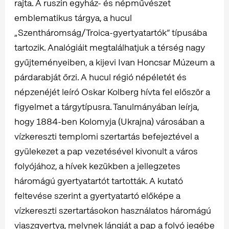
rajta. A ruszin egyház- és népművészet
emblematikus tárgya, a hucul
„Szentháromság/Troica-gyertyatartók” típusába
tartozik. Analógiáit megtalálhatjuk a térség nagy
gyűjteményeiben, a kijevi Ivan Honcsar Múzeum a
párdarabját őrzi. A hucul régió népéletét és
népzenéjét leíró Oskar Kolberg hívta fel először a
figyelmet a tárgytípusra. Tanulmányában leírja,
hogy 1884-ben Kolomyja (Ukrajna) városában a
vízkereszti templomi szertartás befejeztével a
gyülekezet a pap vezetésével kivonult a város
folyójához, a hívek kezükben a jellegzetes
háromágú gyertyatartót tartották. A kutató
feltevése szerint a gyertyatartó előképe a
vízkereszti szertartásokon használatos háromágú
viaszgyertya, melynek lángját a pap a folyó jegébe