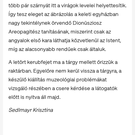
több pár szárnyát itt a virágok levelei helyettesítik.
Így tesz eleget az ábrázolás a keleti egyházban
nagy tekintélynek örvendő Dionüsziosz
Areopagitész tanításának, miszerint csak az
angyalok első kara láthatja közvetlenül az Istent,
míg az alacsonyabb rendűek csak általuk.
A letört kerubfejet ma a tárgy mellett őrizzük a
raktárban. Egyelőre nem kerül vissza a tárgyra, a
készülő kiállítás muzeológiai problémákat
vizsgáló részében a csere kérdése a látogatók
előtt is nyitva áll majd.
Sedlmayr Krisztina