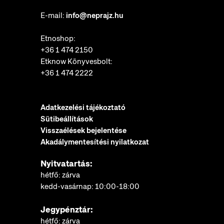
E-mail:
info@neprajz.hu
Etnoshop:
+36 1 474 2150
Etknow Könyvesbolt:
+36 1 474 2222
Adatkezelési tájékoztató
Sütibeállítások
Visszaélések bejelentése
Akadálymentesítési nyilatkozat
Nyitvatartás:
hétfő: zárva
kedd-vasárnap: 10:00-18:00
Jegypénztár:
hétfő: zárva