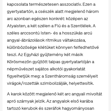
kapcsolata természetesen asszociatív. Ezen a
gyertyatartón, a csészék alatt megjelenő három
arc azonban egészen konkrét: középen az
Atyaisten, a két szélen a Fiú és a Szentlélek. A
széles arccsontú Isten- és a hosszúkás arcú
angyal-ábrázolások ritmikus váltakozása,
különbözősége kilétüket könnyen felfedhetővé
teszi. Az Egyházi gyűjtemény két másik
Kőrösmezőn gyűjtött talpas gyertyatartóján a
népművészet sajátos alkotói gyakorlatát
figyelhetjük meg: a Szentháromság személyeit
virágok/rozetták szimbolizálják, helyettesítik.
A karok között megjelenő két arc angyali mivoltát
apró szárnyak jelzik. Az angyalok első karába
tartozó kerubok és szeráfok hagyományosan