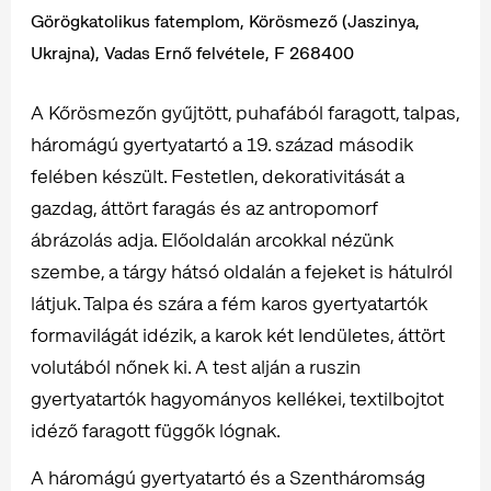
Görögkatolikus fatemplom, Körösmező (Jaszinya,
Ukrajna), Vadas Ernő felvétele, F 268400
A Kőrösmezőn gyűjtött, puhafából faragott, talpas,
háromágú gyertyatartó a 19. század második
felében készült. Festetlen, dekorativitását a
gazdag, áttört faragás és az antropomorf
ábrázolás adja. Előoldalán arcokkal nézünk
szembe, a tárgy hátsó oldalán a fejeket is hátulról
látjuk. Talpa és szára a fém karos gyertyatartók
formavilágát idézik, a karok két lendületes, áttört
volutából nőnek ki. A test alján a ruszin
gyertyatartók hagyományos kellékei, textilbojtot
idéző faragott függők lógnak.
A háromágú gyertyatartó és a Szentháromság