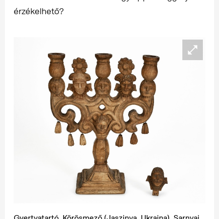
érzékelhető?
Gyertyatartó, Körösmező (Jaszinya, Ukrajna), Sarnyai