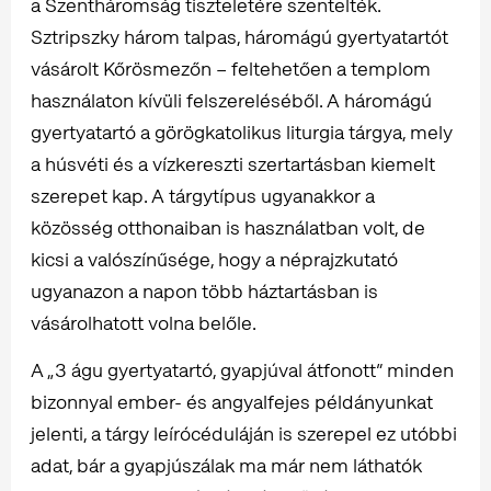
a Szentháromság tiszteletére szentelték.
Sztripszky három talpas, háromágú gyertyatartót
vásárolt Kőrösmezőn – feltehetően a templom
használaton kívüli felszereléséből. A háromágú
gyertyatartó a görögkatolikus liturgia tárgya, mely
a húsvéti és a vízkereszti szertartásban kiemelt
szerepet kap. A tárgytípus ugyanakkor a
közösség otthonaiban is használatban volt, de
kicsi a valószínűsége, hogy a néprajzkutató
ugyanazon a napon több háztartásban is
vásárolhatott volna belőle.
A „3 águ gyertyatartó, gyapjúval átfonott” minden
bizonnyal ember- és angyalfejes példányunkat
jelenti, a tárgy leírócéduláján is szerepel ez utóbbi
adat, bár a gyapjúszálak ma már nem láthatók