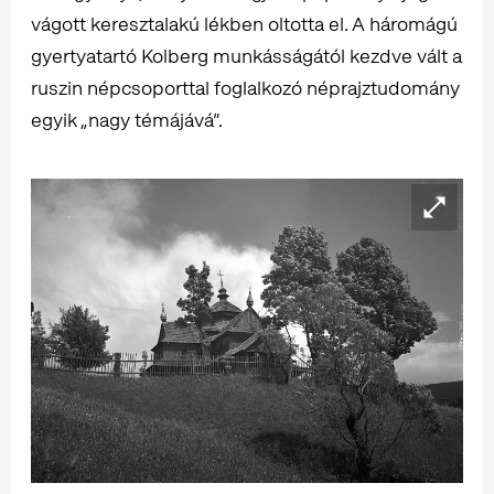
vágott keresztalakú lékben oltotta el. A háromágú
gyertyatartó Kolberg munkásságától kezdve vált a
ruszin népcsoporttal foglalkozó néprajztudomány
egyik „nagy témájává”.