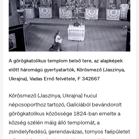
A görögkatolikus templom belső tere, az alapképek
előtt háromágú gyertyatartók, Körösmező (Jaszinya,
Ukrajna), Vadas Ernő felvétele, F 342667
Kőrösmező (Jaszinya, Ukrajna) hucul
népcsoporthoz tartozó, Galíciából bevándorolt
görögkatolikus közössége 1824-ban emelte a
község szélén máig álló templomát, a
zsindelyfedésű, gerendavázas, tornyos faépületet