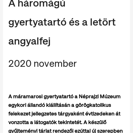
A háromágú
gyertyatartó és a letört
angyalfej
2020 november
A máramarosi gyertyatartó a Néprajzi Múzeum
egykori állandó kiállításán a görögkatolikus
felekezet jellegzetes tárgyaként évtizedeken át
vonzotta a látogatók tekintetét. A készülő
gyűjteményi tárlat rendezői ezúttal új szerepben