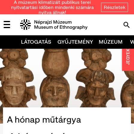
A múzeum klimatizált publikus terei
nyitvatartási időben mindenki számára
Részletek
nyitva állnak!
LÁTOGATÁS
GYŰJTEMÉNY
MÚZEUM
JEGYEK
A hónap műtárgya