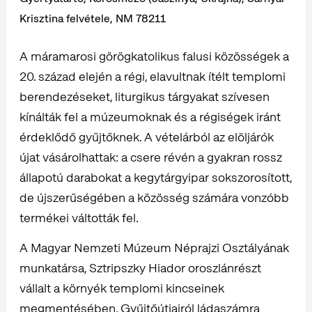
Krisztina felvétele, NM 78211
A máramarosi görögkatolikus falusi közösségek a
20. század elején a régi, elavultnak ítélt templomi
berendezéseket, liturgikus tárgyakat szívesen
kínálták fel a múzeumoknak és a régiségek iránt
érdeklődő gyűjtőknek. A vételárból az elöljárók
újat vásárolhattak: a csere révén a gyakran rossz
állapotú darabokat a kegytárgyipar sokszorosított,
de újszerűségében a közösség számára vonzóbb
termékei váltották fel.
A Magyar Nemzeti Múzeum Néprajzi Osztályának
munkatársa, Sztripszky Hiador oroszlánrészt
vállalt a környék templomi kincseinek
megmentésében. Gyűjtőútjairól ládaszámra