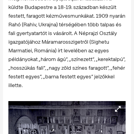
küldte Budapestre a 18-19. században készült
festett, faragott kézművesmunkákat. 1909 nyarán
Rahó (Rahiv, Ukrajna) térségében több talpas és
fali gyertyatartót is vásárolt. A Néprajzi Osztály
igazgatójához Máramarosszigetről (Sighetu
Marmatiei, Románia) írt levelében az egyes
példányokat „három ágú”, „színezett”, „kerektalpú”,
„hosszúkás fali”, „nagy zöld színes faragott”, „fehér
festett egyes”, „barna festett egyes” jelzőkkel
illette.