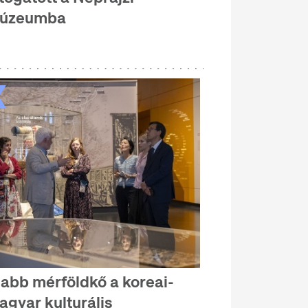
úzeumba
jabb mérföldkő a koreai-
agyar kulturális