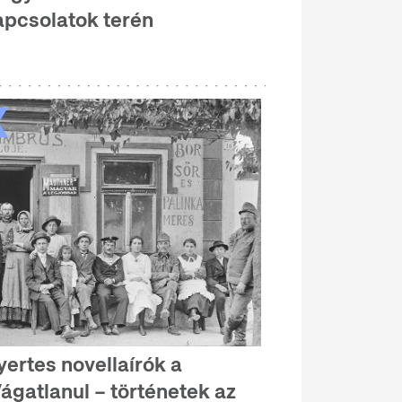
apcsolatok terén
yertes novellaírók a
Vágatlanul – történetek az