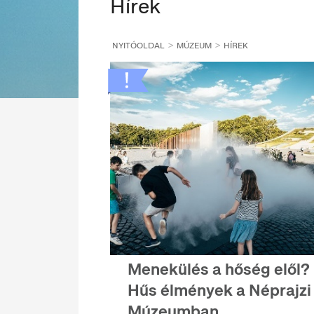
Hírek
NYITÓOLDAL
MÚZEUM
HÍREK
Menekülés a hőség elől?
Hűs élmények a Néprajzi
Múzeumban