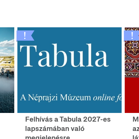
Felhívás a Tabula 2027-es
M
lapszámában való
a
megjelenésre
lá