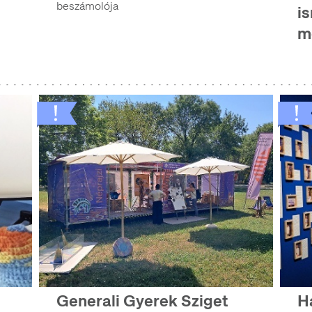
beszámolója
i
m
Generali Gyerek Sziget
H