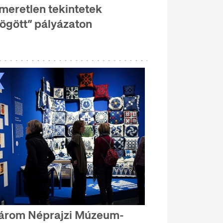
smeretlen tekintetek
ögött” pályázaton
árom Néprajzi Múzeum-