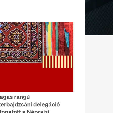
agas rangú
zerbajdzsáni delegáció
togatott a Néprajzi