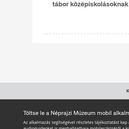
tábor középiskolásoknak
Töltse le a Néprajzi Múzeum mobil alkal
Az alkalmazás segítségével részletes tájékoztatást kap 
audioguideokat is meghallgathaja mobileszközéről a kiá