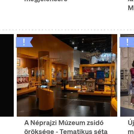
M
A Néprajzi Múzeum zsidó
Ú
öröksége - Tematikus séta
m