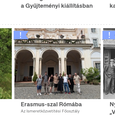
a Gyűjteményi kiállításban
k
Erasmus-szal Rómába
N
„
Az Ismeretközvetítési Főosztály