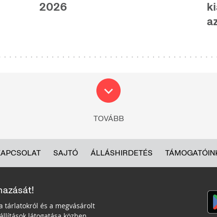
2026
ki
az
TOVÁBB
KAPCSOLAT
SAJTÓ
ÁLLÁSHIRDETÉS
TÁMOGATÓIN
mazását!
a tárlatokról és a megvásárolt
llítások látogatása közben.