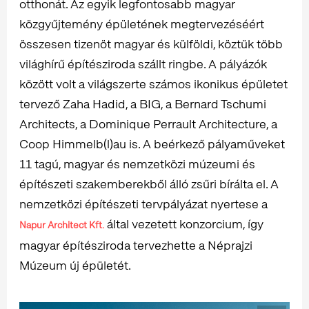
otthonát. Az egyik legfontosabb magyar
közgyűjtemény épületének megtervezéséért
összesen tizenöt magyar és külföldi, köztük több
világhírű építésziroda szállt ringbe. A pályázók
között volt a világszerte számos ikonikus épületet
tervező Zaha Hadid, a BIG, a Bernard Tschumi
Architects, a Dominique Perrault Architecture, a
Coop Himmelb(l)au is. A beérkező pályaműveket
11 tagú, magyar és nemzetközi múzeumi és
építészeti szakemberekből álló zsűri bírálta el. A
nemzetközi építészeti tervpályázat nyertese a
által vezetett konzorcium, így
Napur Architect Kft.
magyar építésziroda tervezhette a Néprajzi
Múzeum új épületét.