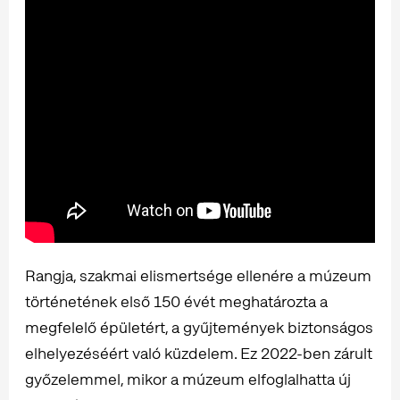
Rangja, szakmai elismertsége ellenére a múzeum
történetének első 150 évét meghatározta a
megfelelő épületért, a gyűjtemények biztonságos
elhelyezéséért való küzdelem. Ez 2022-ben zárult
győzelemmel, mikor a múzeum elfoglalhatta új