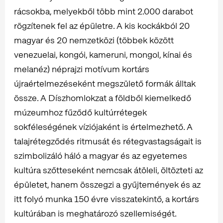
rácsokba, melyekből több mint 2.000 darabot
rögzítenek fel az épületre. A kis kockákból 20
magyar és 20 nemzetközi (többek között
venezuelai, kongói, kameruni, mongol, kínai és
melanéz) néprajzi motívum kortárs
újraértelmezéseként megszülető formák álltak
össze. A Díszhomlokzat a földből kiemelkedő
múzeumhoz fűződő kultúrrétegek
sokféleségének víziójaként is értelmezhető. A
talajrétegződés ritmusát és rétegvastagságait is
szimbolizáló háló a magyar és az egyetemes
kultúra szőtteseként nemcsak átöleli, öltözteti az
épületet, hanem összegzi a gyűjtemények és az
itt folyó munka 150 évre visszatekintő, a kortárs
kultúrában is meghatározó szellemiségét.