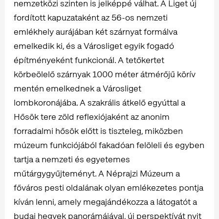
nemzetközi szinten is jelképpé válhat. A Liget új
fordított kapuzataként az 56-os nemzeti
emlékhely aurájában két szárnyat formálva
emelkedik ki, és a Városliget egyik fogadó
építményeként funkcionál. A tetőkertet
körbeölelő szárnyak 1000 méter átmérőjű körív
mentén emelkednek a Városliget
lombkoronájába. A szakrális átkelő egyúttal a
Hősök tere zöld reflexiójaként az anonim
forradalmi hősök előtt is tiszteleg, miközben
múzeum funkciójából fakadóan felöleli és egyben
tartja a nemzeti és egyetemes
műtárgygyűjteményt. A Néprajzi Múzeum a
főváros pesti oldalának olyan emlékezetes pontja
kíván lenni, amely megajándékozza a látogatót a
budai hegyek panorámájával, új perspektívát nyit