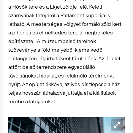
a Hősök tere és a Liget zöldje felé. Keleti
szárnyának tetejéről a Parlament kupolája is
látható. A mesterséges völgyet formáló zöld kert
a pihenés és elmélkedés tere, a megbékélés
építészete. A múzeumbelső tereinek
szövevénye a föld mélyéből kiemelkedő,
barlangszerű átjárhatóként tárul elénk. Az épület
áttört belső térrendszere egyedülálló
távolságokat hidal át, és felülmúló térélményt
nyújt. Az épület ékköve, az íves díszlépcső a ház
teljes hosszán áthaladva juttatja el a kiállítások
terébe a látogatókat.