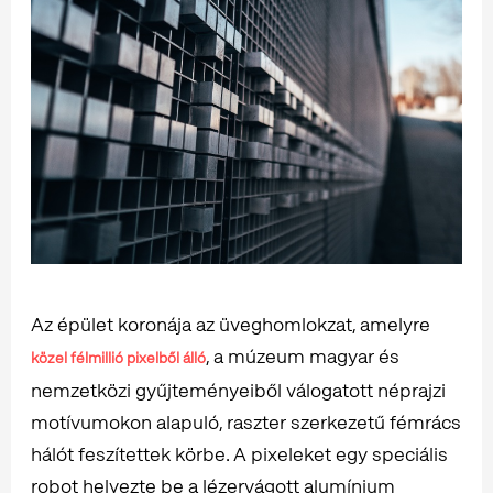
Az épület koronája az üveghomlokzat, amelyre
, a múzeum magyar és
közel félmillió pixelből álló
nemzetközi gyűjteményeiből válogatott néprajzi
motívumokon alapuló, raszter szerkezetű fémrács
hálót feszítettek körbe. A pixeleket egy speciális
robot helyezte be a lézervágott alumínium