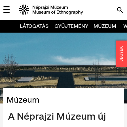
LÁTOGATÁS
GYŰJTEMÉNY
MÚZEUM
JEGYEK
Múzeum
A Néprajzi Múzeum új