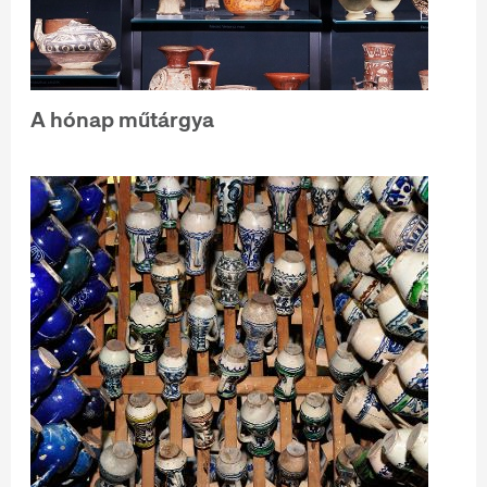
A hónap műtárgya