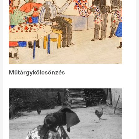
Műtárgykölcsönzés