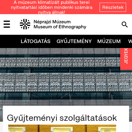
A múzeum klimatizált publikus terei
nyitvatartási időben mindenki számára
Részletek
nyitva állnak!
LÁTOGATÁS
GYŰJTEMÉNY
MÚZEUM
JEGYEK
Gyűjteményi szolgáltatások