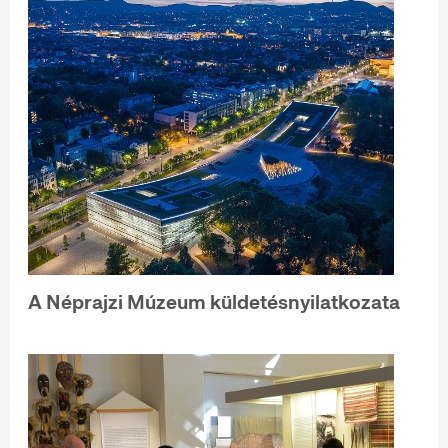
A Néprajzi Múzeum küldetésnyilatkozata