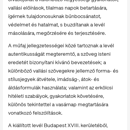
vallási előírások, tilalmas napok betartására,
ígérnek tulajdonosuknak bűnbocsánatot,
védelmet és hatalmat, s buzdítanak a levél
másolására, megőrzésére és terjesztésére.
A műfaj jellegzetességei közé tartoznak a levél
autentikusságát megteremtő, a szöveg isteni
eredetét bizonyítani kívánó bevezetések; a
különböző vallási szövegekre jellemző forma- és
stílusjegyek átvétele, imádság-, átok- és
áldásformulák használata; valamint az erkölcsi
hitéleti szabályok, gyakorlatok követésére,
különös tekintettel a vasárnap megtartására
vonatkozó felszólítások.
A kiállított levél Budapest XVIII. kerületéből,