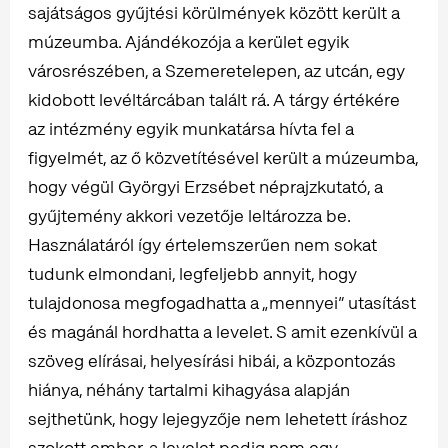
sajátságos gyűjtési körülmények között került a
múzeumba. Ajándékozója a kerület egyik
városrészében, a Szemeretelepen, az utcán, egy
kidobott levéltárcában talált rá. A tárgy értékére
az intézmény egyik munkatársa hívta fel a
figyelmét, az ő közvetítésével került a múzeumba,
hogy végül Györgyi Erzsébet néprajzkutató, a
gyűjtemény akkori vezetője leltározza be.
Használatáról így értelemszerűen nem sokat
tudunk elmondani, legfeljebb annyit, hogy
tulajdonosa megfogadhatta a „mennyei” utasítást
és magánál hordhatta a levelet. S amit ezenkívül a
szöveg elírásai, helyesírási hibái, a központozás
hiánya, néhány tartalmi kihagyása alapján
sejthetünk, hogy lejegyzője nem lehetett íráshoz
szokott ember, a levelet pedig nem egy