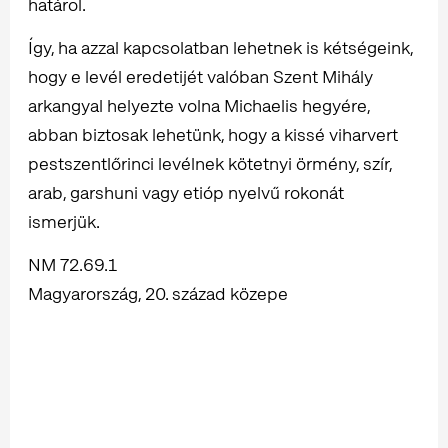
határol.
Így, ha azzal kapcsolatban lehetnek is kétségeink,
hogy e levél eredetijét valóban Szent Mihály
arkangyal helyezte volna Michaelis hegyére,
abban biztosak lehetünk, hogy a kissé viharvert
pestszentlőrinci levélnek kötetnyi örmény, szír,
arab, garshuni vagy etióp nyelvű rokonát
ismerjük.
NM 72.69.1
Magyarország, 20. század közepe