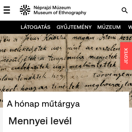
LÁTOGATÁS
GYŰJTEMÉNY
MÚZEUM
JEGYEK
A hónap műtárgya
Mennyei levél