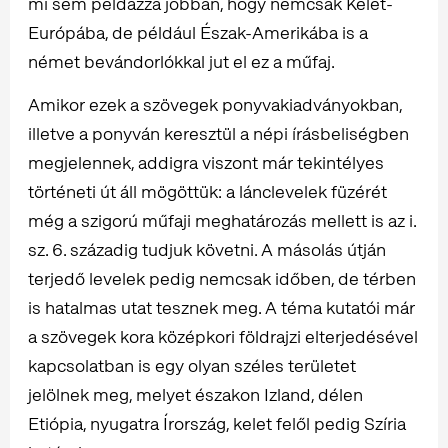
mi sem példázza jobban, hogy nemcsak Kelet-
Európába, de például Észak-Amerikába is a
német bevándorlókkal jut el ez a műfaj.
Amikor ezek a szövegek ponyvakiadványokban,
illetve a ponyván keresztül a népi írásbeliségben
megjelennek, addigra viszont már tekintélyes
történeti út áll mögöttük: a lánclevelek füzérét
még a szigorú műfaji meghatározás mellett is az i.
sz. 6. századig tudjuk követni. A másolás útján
terjedő levelek pedig nemcsak időben, de térben
is hatalmas utat tesznek meg. A téma kutatói már
a szövegek kora középkori földrajzi elterjedésével
kapcsolatban is egy olyan széles területet
jelölnek meg, melyet északon Izland, délen
Etiópia, nyugatra Írország, kelet felől pedig Szíria