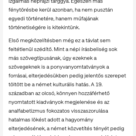
izgalmas néprajzi tárggyá. Egészen más
fénytörésbe kerül azonban, ha nem pusztán
egyedi történetére, hanem műfajának
történetiségére is kitekintünk.
Első megközelítésben még ez a távlat sem
feltétlenül szédítő. Mint a népi írásbeliség sok
más szövegtípusának, úgy ezeknek a
szövegeknek is a ponyvanyomtatványok a
forrásai, elterjedésükben pedig jelentős szerepet
töltött be a német kulturális hatás. A 19.
században az olcsó, könnyen hozzáférhető
nyomtatott kiadványok megjelenése és az
analfabetizmus fokozatos visszaszorulása
hatalmas lökést adott a hagyomány
elterjedésének, a német közvetítés tényét pedig