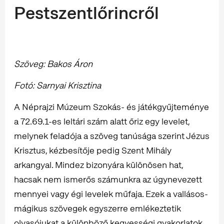
Pestszentlőrincről
Szöveg: Bakos Áron
Fotó: Sarnyai Krisztina
A Néprajzi Múzeum Szokás- és játékgyűjteménye
a 72.69.1-es leltári szám alatt őriz egy levelet,
melynek feladója a szöveg tanúsága szerint Jézus
Krisztus, kézbesítője pedig Szent Mihály
arkangyal. Mindez bizonyára különösen hat,
hacsak nem ismerős számunkra az úgynevezett
mennyei vagy égi levelek műfaja. Ezek a vallásos-
mágikus szövegek egyszerre emlékeztetik
olvasójukat a különböző kegyességi gyakorlatok,