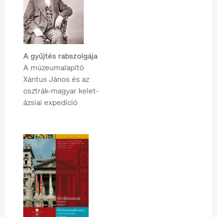
A gyűjtés rabszolgája
A múzeumalapító
Xántus János és az
osztrák-magyar kelet-
ázsiai expedíció