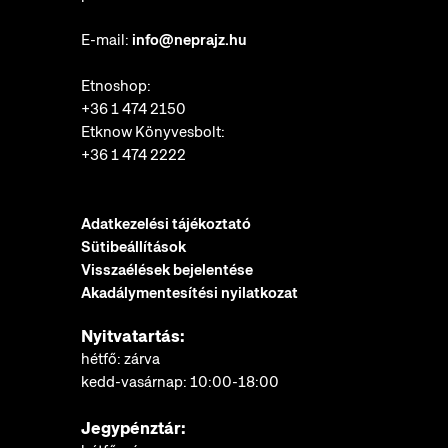
E-mail:
info@neprajz.hu
Etnoshop:
+36 1 474 2150
Etknow Könyvesbolt:
+36 1 474 2222
Adatkezelési tájékoztató
Sütibeállítások
Visszaélések bejelentése
Akadálymentesítési nyilatkozat
Nyitvatartás:
hétfő: zárva
kedd-vasárnap: 10:00-18:00
Jegypénztár: