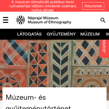
A múzeum klimatizált publikus terei
nyitvatartási időben mindenki számára
Részletek
nyitva állnak!
LÁTOGATÁS
GYŰJTEMÉNY
MÚZEUM
JEGYEK
Múzeum- és
gyűjteménytörténet