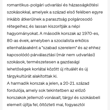
romantikus-polgári udvarlási és házasságkötési
szokásokkal, amelyek a század első felében egyre
inkább átkerülnek a parasztság polgárosodó
rétegeihez, és lassan kiszorítják a népi
hagyományokat. A második korszak az 1970-es,
80-as évek, amelyben a szocialista erkölcs
ellenhatásaként a "szabad szerelem" és az ehhez
kapcsolódó párválasztási (már nem udvarlási)
szokások, természetesen a gazdasági
lehetőségek korlátai között új rituálét és új
tárgykultúrát alakítottak ki.
A harmadik korszak a jelen, a 20-21. század
fordulója, amely sok tekintetben az előző
korszakok jellemző vonásait, tárgyi és szokásbeli
elemeit újítja fel, öltözteti mai, fogyasztói