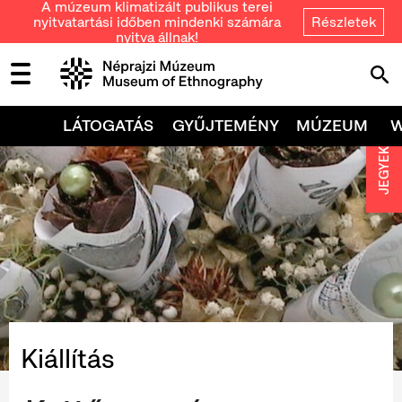
A múzeum klimatizált publikus terei
nyitvatartási időben mindenki számára
Részletek
nyitva állnak!
LÁTOGATÁS
GYŰJTEMÉNY
MÚZEUM
JEGYEK
Kiállítás