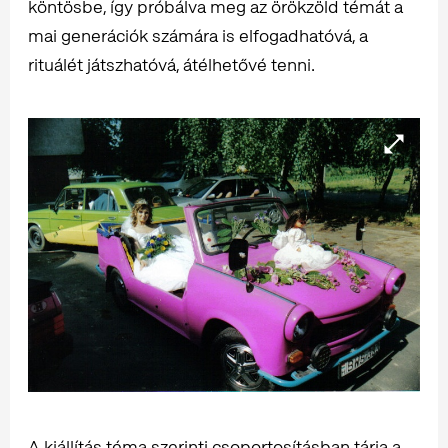
köntösbe, így próbálva meg az örökzöld témát a
mai generációk számára is elfogadhatóvá, a
rituálét játszhatóvá, átélhetővé tenni.
A kiállítás téma szerinti csoportosításban tárja a