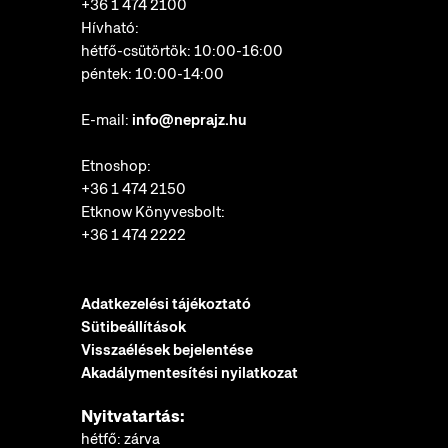
+36 1 474 2100
Hívható:
hétfő-csütörtök: 10:00-16:00
péntek: 10:00-14:00
E-mail:
info@neprajz.hu
Etnoshop:
+36 1 474 2150
Etknow Könyvesbolt:
+36 1 474 2222
Adatkezelési tájékoztató
Sütibeállítások
Visszaélések bejelentése
Akadálymentesítési nyilatkozat
Nyitvatartás:
hétfő: zárva