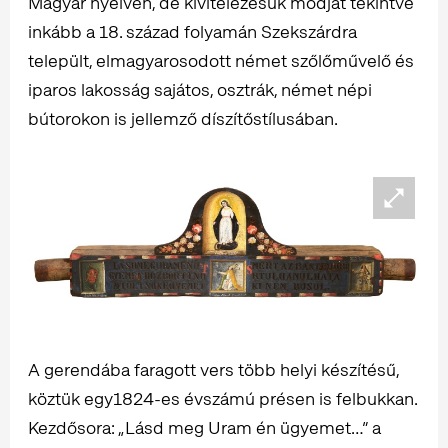
Magyar nyelven, de kivitelezésük módját tekintve
inkább a 18. század folyamán Szekszárdra
települt, elmagyarosodott német szőlőművelő és
iparos lakosság sajátos, osztrák, német népi
bútorokon is jellemző díszítőstílusában.
A gerendába faragott vers több helyi készítésű,
köztük egy1824-es évszámú présen is felbukkan.
Kezdősora: „Lásd meg Uram én ügyemet…” a