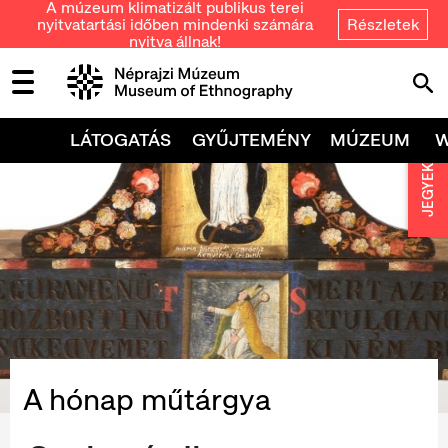
A múzeum klimatizált publikus terei
nyitvatartási időben mindenki számára
Részletek
nyitva állnak!
LÁTOGATÁS
GYŰJTEMÉNY
MÚZEUM
JEGYEK
A hónap műtárgya