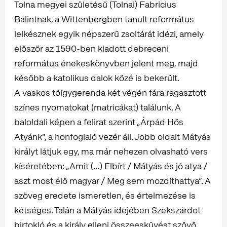
Tolna megyei születésű (Tolnai) Fabricius
Bálintnak, a Wittenbergben tanult református
lelkésznek egyik népszerű zsoltárát idézi, amely
először az 1590-ben kiadott debreceni
református énekeskönyvben jelent meg, majd
később a katolikus dalok közé is bekerült.
A vaskos tölgygerenda két végén fára ragasztott
színes nyomatokat (matricákat) találunk. A
baloldali képen a felirat szerint „Árpád Hős
Atyánk”, a honfoglaló vezér áll. Jobb oldalt Mátyás
királyt látjuk egy, ma már nehezen olvasható vers
kíséretében: „Amit (…) Elbírt / Mátyás és jó atya /
aszt most élő magyar / Meg sem mozdíthattya”. A
szöveg eredete ismeretlen, és értelmezése is
kétséges. Talán a Mátyás idejében Szekszárdot
birtokló és a király elleni összeesküvést szövő