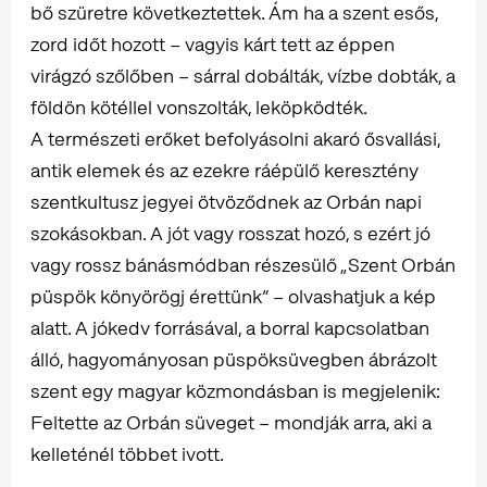
bő szüretre következtettek. Ám ha a szent esős,
zord időt hozott – vagyis kárt tett az éppen
virágzó szőlőben – sárral dobálták, vízbe dobták, a
földön kötéllel vonszolták, leköpködték.
A természeti erőket befolyásolni akaró ősvallási,
antik elemek és az ezekre ráépülő keresztény
szentkultusz jegyei ötvöződnek az Orbán napi
szokásokban. A jót vagy rosszat hozó, s ezért jó
vagy rossz bánásmódban részesülő „Szent Orbán
püspök könyörögj érettünk” – olvashatjuk a kép
alatt. A jókedv forrásával, a borral kapcsolatban
álló, hagyományosan püspöksüvegben ábrázolt
szent egy magyar közmondásban is megjelenik:
Feltette az Orbán süveget – mondják arra, aki a
kelleténél többet ivott.