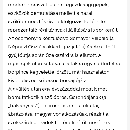
modern borászati és pincegazdasági gépek,
eszközök bemutatása mellett a hazai
szőlőtermesztés és -feldolgozás történetét
reprezentáló régi tárgyak kiállítására is sor került.
Az eseményre készülődve Semayer Vilibald (a
Néprajzi Osztály akkori igazgatója) és Ács Lipót
gyűjtőútja során Szekszárdra is eljutott. A
régiségek után kutatva találtak rá egy nádfedeles
borpince kegyelettel őrzött, már használaton
kívüli, díszes, kétorsós borsajtójára.
A gyűjtés után egy évszázaddal most ismét
bemutatkozik a szőlőprés. Gerendájának (a
„bálványnak”) és oromdíszének feliratai,
ábrázolásai magyar vonatkozásúak, részint a
szekszárdi borvidék történelméről mesélnek.