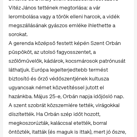
Vitéz János tettének megtorlása: a vár
lerombolása vagy a török elleni harcok, a vidék
megszállásának gyászos emléke ihlethette a
sorokat.
A gerenda középső festett képén Szent Orbán
püspököt, az utolsó fagyosszentet, a
szőlőművelők, kádárok, kocsmárosok patrónusát
láthatjuk. Európa legelterjedtebb termést
biztosító és őrző védőszentjének kultusza
ugyancsak német közvetítéssel jutott el
hazánkba. Május 25-e, Orbán napja időjósló nap.
A szent szobrát közszemlére tették, virágokkal
díszítették. Ha Orbán szép időt hozott,
megkoszorúzták, kaláccsal etették, borral
öntözték, itatták (és maguk is ittak), mert jó őszre,