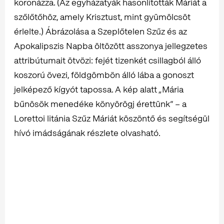
koronázza. (Az egyházatyák hasonlították Máriát a
szőlőtőhöz, amely Krisztust, mint gyümölcsöt
érlelte.) Ábrázolása a Szeplőtelen Szűz és az
Apokalipszis Napba öltözött asszonya jellegzetes
attribútumait ötvözi: fejét tizenkét csillagból álló
koszorú övezi, földgömbön álló lába a gonoszt
jelképező kígyót tapossa. A kép alatt „Mária
bűnösök menedéke könyörögj érettünk” – a
Lorettoi litánia Szűz Máriát köszöntő és segítségül
hívó imádságának részlete olvasható.