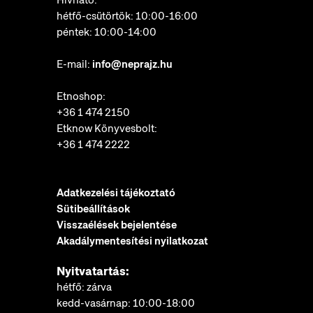
hétfő-csütörtök: 10:00-16:00
péntek: 10:00-14:00
E-mail:
info@neprajz.hu
Etnoshop:
+36 1 474 2150
Etknow Könyvesbolt:
+36 1 474 2222
Adatkezelési tájékoztató
Sütibeállítások
Visszaélések bejelentése
Akadálymentesítési nyilatkozat
Nyitvatartás:
hétfő: zárva
kedd-vasárnap: 10:00-18:00