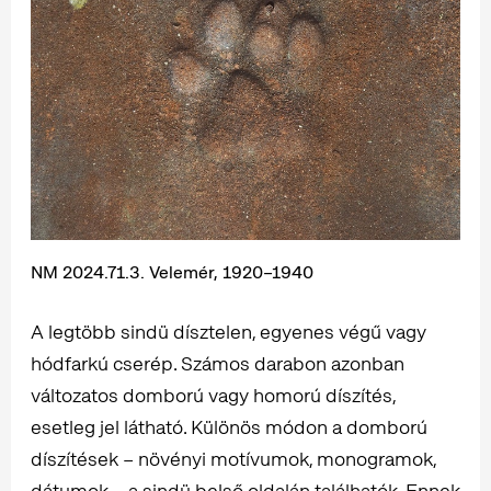
NM 2024.71.3. Velemér, 1920–1940
A legtöbb sindü dísztelen, egyenes végű vagy
hódfarkú cserép. Számos darabon azonban
változatos domború vagy homorú díszítés,
esetleg jel látható. Különös módon a domború
díszítések – növényi motívumok, monogramok,
dátumok – a sindü belső oldalán találhatók. Ennek