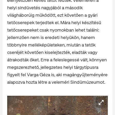
elenyészően kevés tetőt fedtek. Veleméren a
helyi sindüvetés nagyjából a második
világháborúig működött, ezt követően a gyári
tetőcserepek terjedtek el. Mára helyi készítésű
tetőcserepeket csak nyomokban lehet találni:
jellemzően nem is eredeti helyükön, hanem
többnyire melléképületeken, miután a tetők
cseréjét követően kiselejtezték, eladták vagy
átrakodták őket. Erre a feleslegessé vált, könnyen
megszerezhető, jellegzetes helyi tárgytípusra
figyelt fel Varga Géza is, aki magángyűjteményére
alapozva hozta létre a veleméri Sindümúzeumot.