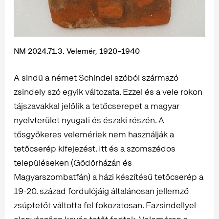
NM 2024.71.3. Velemér, 1920–1940
A sindü a német Schindel szóból származó
zsindely szó egyik változata. Ezzel és a vele rokon
tájszavakkal jelölik a tetőcserepet a magyar
nyelvterület nyugati és északi részén. A
tősgyökeres velemériek nem használják a
tetőcserép kifejezést. Itt és a szomszédos
településeken (Gödörházán és
Magyarszombatfán) a házi készítésű tetőcserép a
19-20. század fordulójáig általánosan jellemző
zsúptetőt váltotta fel fokozatosan. Fazsindellyel