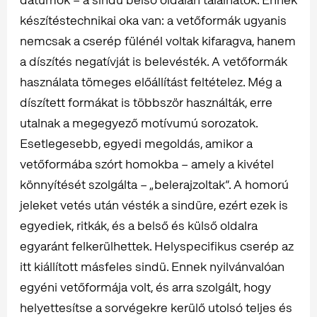
készítéstechnikai oka van: a vetőformák ugyanis
nemcsak a cserép fülénél voltak kifaragva, hanem
a díszítés negatívját is belevésték. A vetőformák
használata tömeges előállítást feltételez. Még a
díszített formákat is többször használták, erre
utalnak a megegyező motívumú sorozatok.
Esetlegesebb, egyedi megoldás, amikor a
vetőformába szórt homokba – amely a kivétel
könnyítését szolgálta – „belerajzoltak”. A homorú
jeleket vetés után vésték a sindüre, ezért ezek is
egyediek, ritkák, és a belső és külső oldalra
egyaránt felkerülhettek. Helyspecifikus cserép az
itt kiállított másfeles sindü. Ennek nyilvánvalóan
egyéni vetőformája volt, és arra szolgált, hogy
helyettesítse a sorvégekre kerülő utolsó teljes és