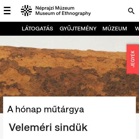
LÁTOGATÁS
GYŰJTEMÉNY
MÚZEUM
JEGYEK
A hónap műtárgya
Veleméri sindük