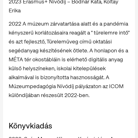
2023 Erasmus+ Nívódíj – Bodnár Kata, Koltay
Erika
2022 A múzeum zárvatartása alatt és a pandémia
kényszerű korlátozásaira reagált a " türelemre intő"
és azt fejlesztő, Türelemüveg című oktatási
segédanyag készítésének ötlete. A honlapon és a
MÉTA tér okostábláin is elérhető digitális anyag
külső helyszíneken, iskolai kitelepülések
alkalmával is bizonyította hasznosságát. A
Múzeumpedagógia Nívódíj pályázaton az ICOM
különdíjában részesült 2022-ben.
Könyvkiadás