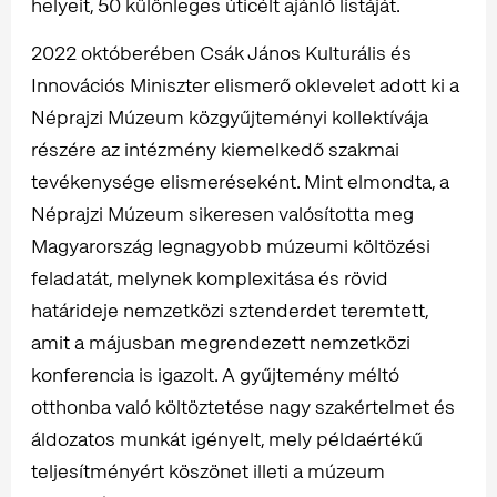
helyeit, 50 különleges úticélt ajánló listáját.
2022 októberében Csák János Kulturális és
Innovációs Miniszter elismerő oklevelet adott ki a
Néprajzi Múzeum közgyűjteményi kollektívája
részére az intézmény kiemelkedő szakmai
tevékenysége elismeréseként. Mint elmondta, a
Néprajzi Múzeum sikeresen valósította meg
Magyarország legnagyobb múzeumi költözési
feladatát, melynek komplexitása és rövid
határideje nemzetközi sztenderdet teremtett,
amit a májusban megrendezett nemzetközi
konferencia is igazolt. A gyűjtemény méltó
otthonba való költöztetése nagy szakértelmet és
áldozatos munkát igényelt, mely példaértékű
teljesítményért köszönet illeti a múzeum