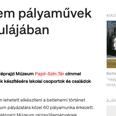
hem pályaművek
KIA
ulájában
 Néprajzi Múzeum
Papír-Szín-Tér
címmel
Betl
"nagy
k készítésére iskolai csoportok és családok
tört
n lehetett elkészíteni a betlehemi történet
AJÁN
zeum pályázatára közel 60 pályamunka érkezett.
a Néprajzi Múzeum rajzgyűjteményének