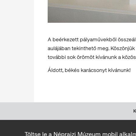
A beérkezett pályaművekből összeállí
aulájában tekinthető meg. Köszönjük 
további sok örömöt kívánunk a közös
Áldott, békés karácsonyt kívánunk!
Töltse le a Néprajzi Múzeum mobil alkal