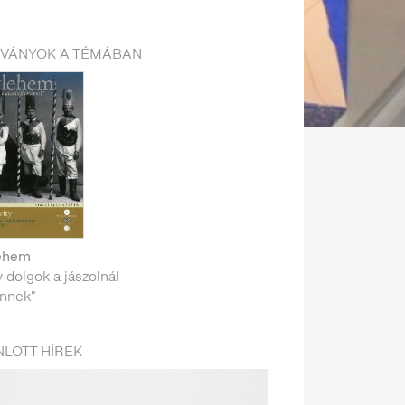
DVÁNYOK A TÉMÁBAN
ehem
 dolgok a jászolnál
énnek"
LOTT HÍREK