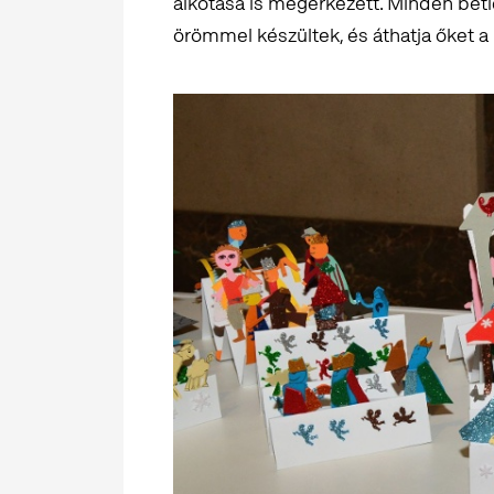
alkotása is megérkezett. Minden betl
örömmel készültek, és áthatja őket a