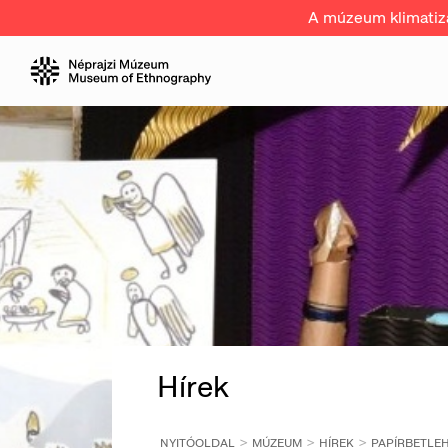
A múzeum klimatizál
Hírek
NYITÓOLDAL
MÚZEUM
HÍREK
PAPÍRBETLE