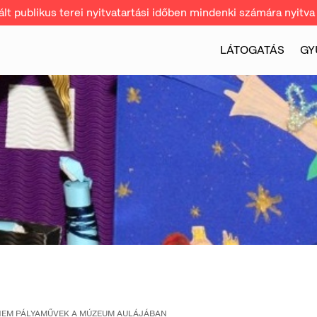
t publikus terei nyitvatartási időben mindenki számára nyitva 
LÁTOGATÁS
GY
HEM PÁLYAMŰVEK A MÚZEUM AULÁJÁBAN