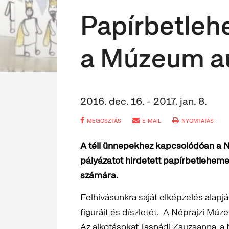
Papírbetle
a Múzeum a
2016. dec. 16. - 2017. jan. 8.
MEGOSZTÁS
E-MAIL
NYOMTATÁS
A téli ünnepekhez kapcsolódóan a
pályázatot hirdetett papírbetleheme
számára.
Felhívásunkra saját elképzelés alapjá
figuráit és díszletét. A Néprajzi Mú
Az alkotásokat Tasnádi Zsuzsanna, 