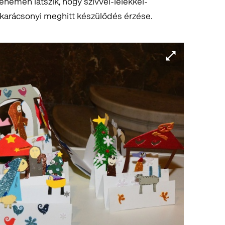
ehemen látszik, hogy szívvel-lélekkel-
 karácsonyi meghitt készülődés érzése.