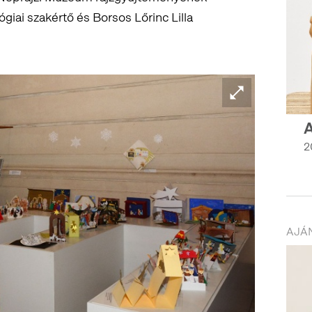
giai szakértő és Borsos Lőrinc Lilla
A
2
AJÁN