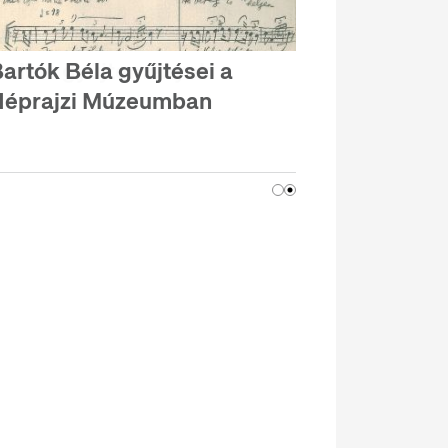
artók Béla gyűjtései a
Néprajzi Múzeumban