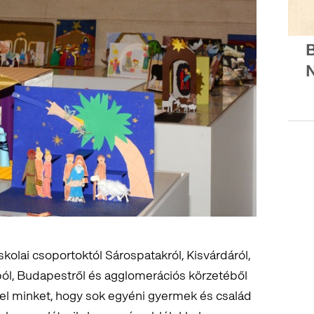
B
kolai csoportoktól Sárospatakról, Kisvárdáról,
l, Budapestről és agglomerációs körzetéből
t el minket, hogy sok egyéni gyermek és család