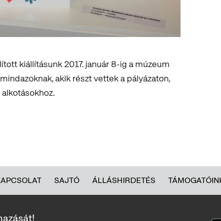
tott kiállításunk 2017. január 8-ig a múzeum
mindazoknak, akik részt vettek a pályázaton,
 alkotásokhoz.
KAPCSOLAT
SAJTÓ
ÁLLÁSHIRDETÉS
TÁMOGATÓIN
mazását!