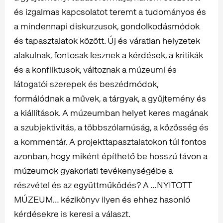
és izgalmas kapcsolatot teremt a tudományos és
a mindennapi diskurzusok, gondolkodásmódok
és tapasztalatok között. Új és váratlan helyzetek
alakulnak, fontosak lesznek a kérdések, a kritikák
és a konfliktusok, változnak a múzeumi és
látogatói szerepek és beszédmódok,
formálódnak a művek, a tárgyak, a gyűjtemény és
a kiállítások. A múzeumban helyet keres magának
a szubjektivitás, a többszólamúság, a közösség és
a kommentár. A projekttapasztalatokon túl fontos
azonban, hogy miként építhető be hosszú távon a
múzeumok gyakorlati tevékenységébe a
részvétel és az együttműködés? A …NYITOTT
MÚZEUM… kézikönyv ilyen és ehhez hasonló
kérdésekre is keresi a választ.