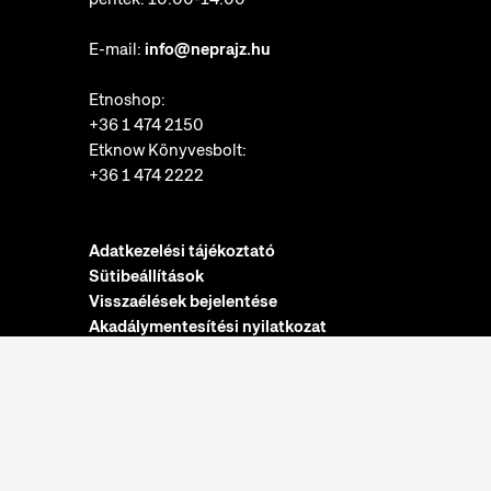
E-mail:
info@neprajz.hu
Etnoshop:
+36 1 474 2150
Etknow Könyvesbolt:
+36 1 474 2222
Adatkezelési tájékoztató
Sütibeállítások
Visszaélések bejelentése
Akadálymentesítési nyilatkozat
Nyitvatartás:
hétfő: zárva
kedd-vasárnap: 10:00-18:00
Jegypénztár: