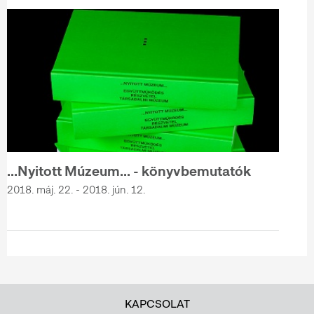
...Nyitott Múzeum... - könyvbemutatók
2018. máj. 22. - 2018. jún. 12.
KAPCSOLAT