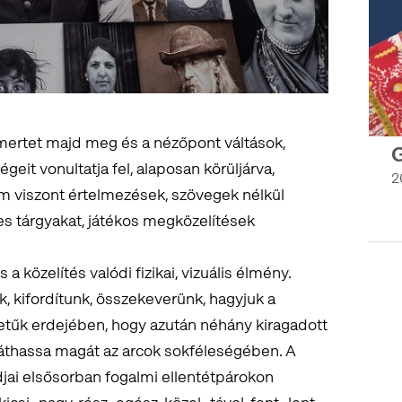
smertet majd meg és a nézőpont váltások,
G
eit vonultatja fel, alaposan körüljárva,
2
 viszont értelmezések, szövegek nélkül
es tárgyakat, játékos megközelítések
 a közelítés valódi fizikai, vizuális élmény.
k, kifordítunk, összekeverünk, hagyjuk a
 betűk erdejében, hogy azután néhány kiragadott
áthassa magát az arcok sokféleségében. A
ai elsősorban fogalmi ellentétpárokon