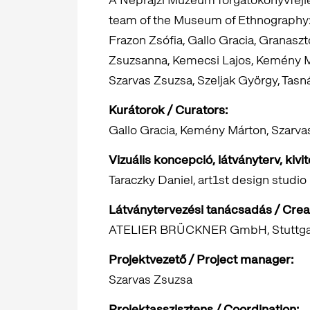
team of the Museum of Ethnography
Frazon Zsófia, Gallo Gracia, Granasz
Zsuzsanna, Kemecsi Lajos, Kemény M
Szarvas Zsuzsa, Szeljak György, Tas
Kurátorok / Curators:
Gallo Gracia, Kemény Márton, Szarva
Vizuális koncepció, látványterv, kivit
Taraczky Daniel, art1st design studio 
Látványtervezési tanácsadás / Cre
ATELIER BRÜCKNER GmbH, Stuttga
Projektvezető / Project manager:
Szarvas Zsuzsa
Projektasszisztens / Coordination: