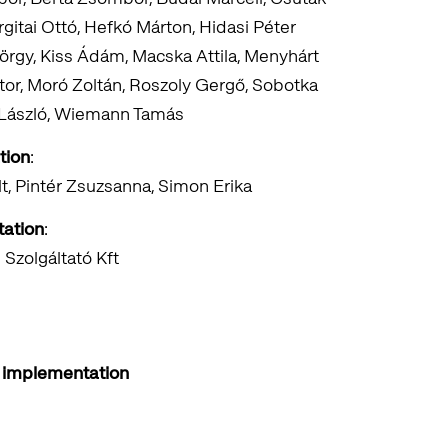
gitai Ottó, Hefkó Márton, Hidasi Péter
örgy, Kiss Ádám, Macska Attila, Menyhárt
tor, Moró Zoltán, Roszoly Gergő, Sobotka
y László, Wiemann Tamás
tion
:
lt, Pintér Zsuzsanna, Simon Erika
tation
:
zolgáltató Kft
d implementation