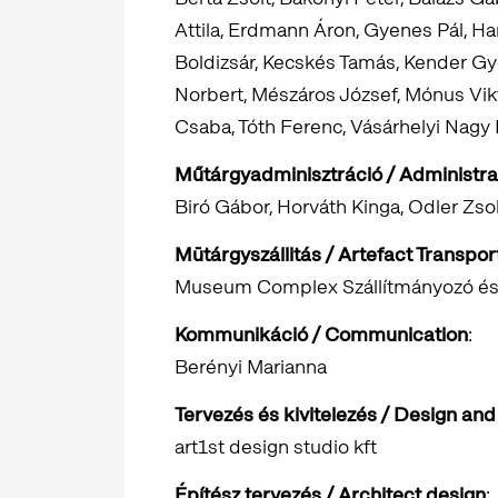
Attila, Erdmann Áron, Gyenes Pál, Har
Boldizsár, Kecskés Tamás, Kender Gy
Norbert, Mészáros József, Mónus Vik
Csaba, Tóth Ferenc, Vásárhelyi Nag
Műtárgyadminisztráció / Administra
Biró Gábor, Horváth Kinga, Odler Zso
Mūtárgyszállitás / Artefact Transpor
Museum Complex Szállítmányozó és S
Kommunikáció / Communication
:
Berényi Marianna
Tervezés és kivitelezés / Design an
art1st design studio kft
Építész tervezés / Architect design
: