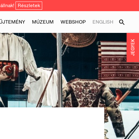
állnak!
Részletek
ŰJTEMÉNY
MÚZEUM
WEBSHOP
ENGLISH
JEGYEK