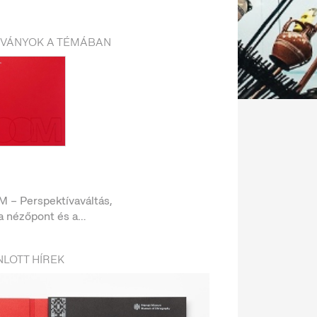
DVÁNYOK A TÉMÁBAN
 – Perspektívaváltás,
a nézőpont és a
ítés valódi élmény
LOTT HÍREK