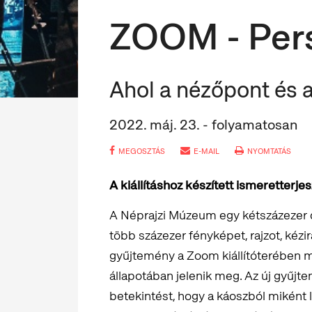
ZOOM - Pers
Ahol a nézőpont és a
2022. máj. 23. - folyamatosan
MEGOSZTÁS
E-MAIL
NYOMTATÁS
A kiállításhoz készített ismeretterje
A Néprajzi Múzeum egy kétszázezer 
több százezer fényképet, rajzot, kézir
gyűjtemény a Zoom kiállítóterében 
állapotában jelenik meg. Az új gyűjt
betekintést, hogy a káoszból miként l