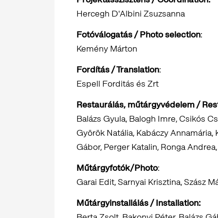
Hercegh D'Albini Zsuzsanna
Fotóválogatás / Photo selection
:
Kemény Márton
Fordítás / Translation
:
Espell Forditás és Zrt
Restaurálás, műtárgyvédelem / Rest
Balázs Gyula, Balogh Imre, Csikós Csil
Györök Natália, Kabáczy Annamária,
Gábor, Perger Katalin, Ronga Andrea,
Műtárgyfotók/Photo
:
Garai Edit, Sarnyai Krisztina, Szász M
Műtárgyinstallálás / Installation:
Berta Zsolt, Bakonyi Péter, Balázs G