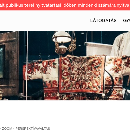
t publikus terei nyitvatartási időben mindenki számára nyitva 
LÁTOGATÁS
GY
ZOOM - PERSPEKTÍVAVÁLTÁS