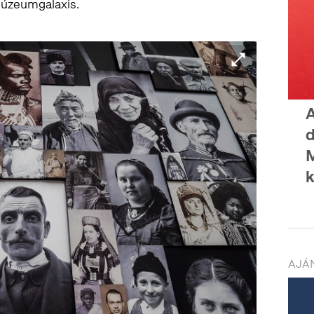
múzeumgalaxis.
A
d
k
AJÁN