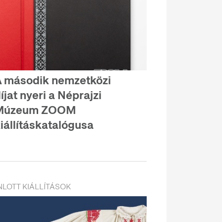
 második nemzetközi
íjat nyeri a Néprajzi
Múzeum ZOOM
iállításkatalógusa
LOTT KIÁLLÍTÁSOK