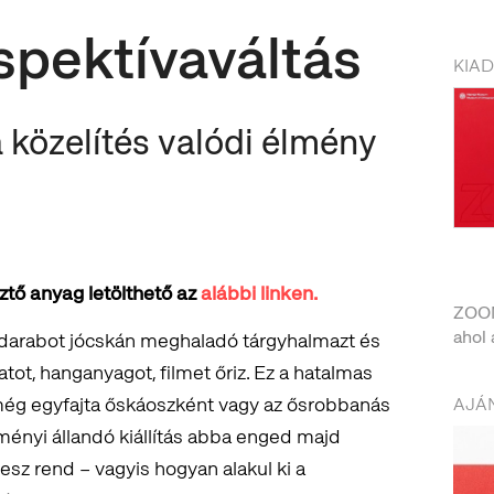
pektívaváltás
KIA
 közelítés valódi élmény
sztő anyag letölthető az
alábbi linken.
ZOOM
ahol 
darabot jócskán meghaladó tárgyhalmazt és
közel
atot, hanganyagot, filmet őriz. Ez a hatalmas
még egyfajta őskáoszként vagy az ősrobbanás
AJÁN
eményi állandó kiállítás abba enged majd
esz rend – vagyis hogyan alakul ki a