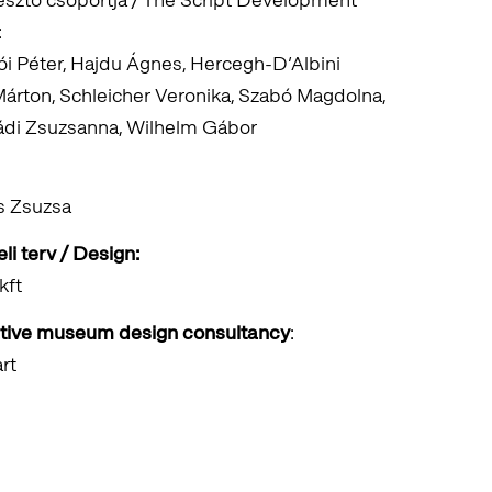
:
tói Péter, Hajdu Ágnes, Hercegh-D’Albini
árton, Schleicher Veronika, Szabó Magdolna,
nádi Zsuzsanna, Wilhelm Gábor
s Zsuzsa
eli terv / Design:
kft
ative museum design consultancy
:
rt