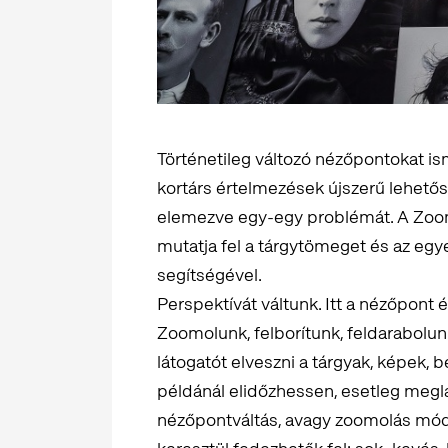
Történetileg változó nézőpontokat i
kortárs értelmezések újszerű lehetőség
elemezve egy-egy problémát. A Zoom
mutatja fel a tárgytömeget és az egy
segítségével.
Perspektívát váltunk. Itt a nézőpont és
Zoomolunk, felborítunk, feldarabolun
látogatót elveszni a tárgyak, képek,
példánál elidőzhessen, esetleg megl
nézőpontváltás, avagy zoomolás módj