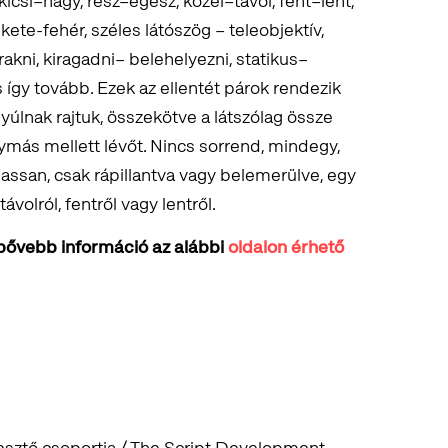
kicsi–nagy, rész–egész, közel–távol, fent–lent,
ekete-fehér, széles látószög – teleobjektív,
akni, kiragadni– belehelyezni, statikus–
így tovább. Ezek az ellentét párok rendezik
nyúlnak rajtuk, összekötve a látszólag össze
gymás mellett lévőt. Nincs sorrend, mindegy,
lassan, csak rápillantva vagy belemerülve, egy
ávolról, fentről vagy lentről.
 bővebb információ az alábbi
oldalon érhető
esztő csoportja / The Script Development