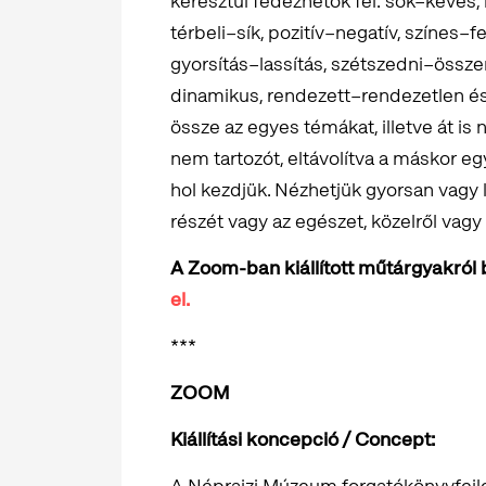
keresztül fedezhetők fel: sok–kevés, 
térbeli–sík, pozitív–negatív, színes–f
gyorsítás–lassítás, szétszedni–összer
dinamikus, rendezett–rendezetlen és 
össze az egyes témákat, illetve át is 
nem tartozót, eltávolítva a máskor e
hol kezdjük. Nézhetjük gyorsan vagy 
részét vagy az egészet, közelről vagy t
A Zoom-ban kiállított műtárgyakról
el.
***
ZOOM
Kiállítási koncepció / Concept:
A Néprajzi Múzeum forgatókönyvfejl