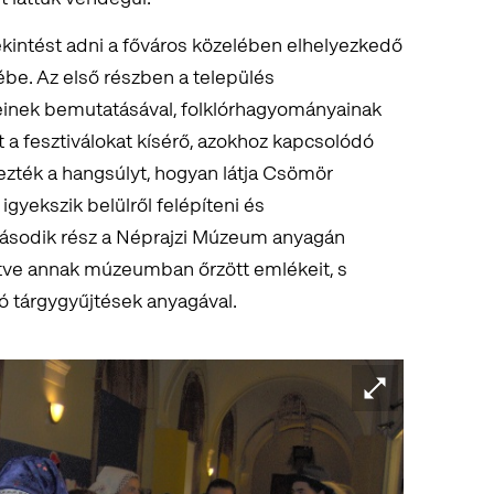
tekintést adni a főváros közelében elhelyezkedő
be. Az első részben a település
einek bemutatásával, folklórhagyományainak
t a fesztiválokat kísérő, azokhoz kapcsolódó
ezték a hangsúlyt, hogyan látja Csömör
gyekszik belülről felépíteni és
második rész a Néprajzi Múzeum anyagán
lletve annak múzeumban őrzött emlékeit, s
yó tárgygyűjtések anyagával.