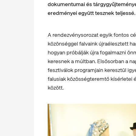
dokumentumai és tárgygyűjteményei,
eredményei együtt tesznek teljessé.
A rendezvénysorozat egyik fontos cé
közönséggel falvaink újraélesztett h
hogyan próbálják újra fogalmazni ön
keresnek a múltban. Elsősorban a nap
fesztiválok programjain keresztül ig
falusiak közösségteremtő kísérletei
között.