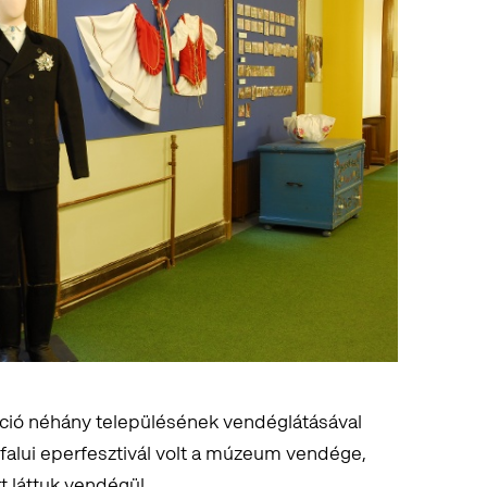
ció néhány településének vendéglátásával
tfalui eperfesztivál volt a múzeum vendége,
 láttuk vendégül.