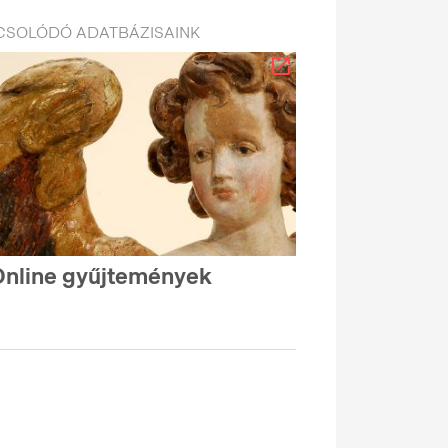
CSOLÓDÓ ADATBÁZISAINK
nline gyűjtemények