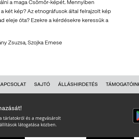
rmálni a maga Csömör-képét. Mennyiben
 két kép? Az etnográfusok által felrajzolt kép
ad eleje óta? Ezekre a kérdésekre keressük a
frány Zsuzsa, Szojka Emese
KAPCSOLAT
SAJTÓ
ÁLLÁSHIRDETÉS
TÁMOGATÓIN
mazását!
a tárlatokról és a megvásárolt
llítások látogatása közben.