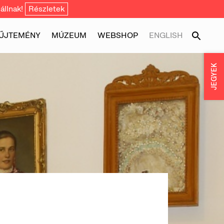
állnak!
Részletek
ŰJTEMÉNY
MÚZEUM
WEBSHOP
ENGLISH
JEGYEK