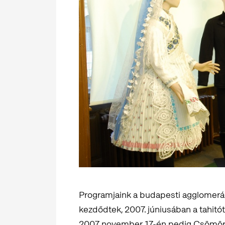
Programjaink a budapesti agglomerá
kezdődtek, 2007. júniusában a tahitó
2007 november 17-én pedig Csömört