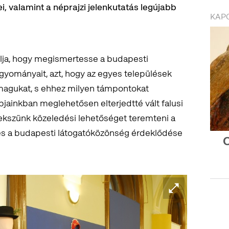
 valamint a néprajzi jelenkutatás legújabb
KAP
lja, hogy megismertesse a budapesti
agyományait, azt, hogy az egyes települések
magukat, s ehhez milyen támpontokat
jainkban meglehetősen elterjedtté vált falusi
yekszünk közeledési lehetőséget teremteni a
 és a budapesti látogatóközönség érdeklődése
O