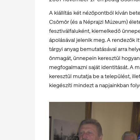
A kiállítás két nézőpontból kíván be
Csömör (és a Néprajzi Múzeum) életé
fesztiválfaluként, kiemelkedő ünnep
ápolásával jelenik meg. A rendezők it
tárgyi anyag bemutatásával arra hely
önmagát, ünnepein keresztül hogyan i
megfogalmazni saját identitását. A 
keresztül mutatja be a települést, i
kiegészíti mindezt a napjainkban fol