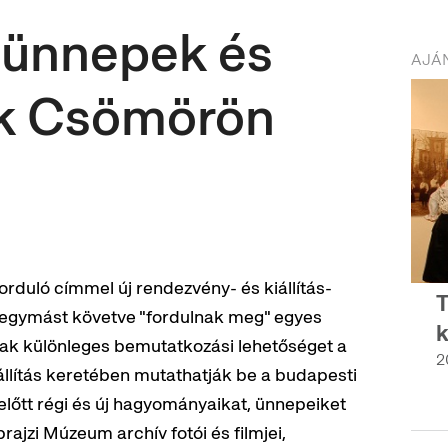
: ünnepek és
AJÁN
k Csömörön
duló címmel új rendezvény- és kiállítás-
T
n egymást követve "fordulnak meg" egyes
k
ak különleges bemutatkozási lehetőséget a
2
lítás keretében mutathatják be a budapesti
 előtt régi és új hagyományaikat, ünnepeiket
ajzi Múzeum archív fotói és filmjei,