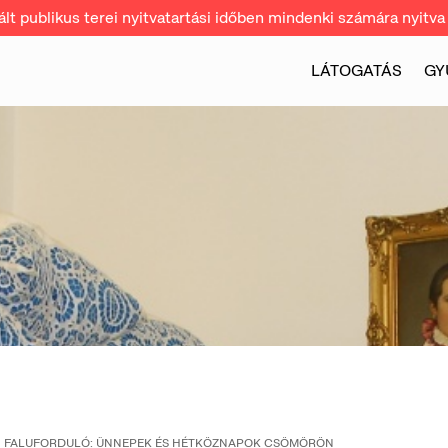
t publikus terei nyitvatartási időben mindenki számára nyitva 
LÁTOGATÁS
GY
FALUFORDULÓ: ÜNNEPEK ÉS HÉTKÖZNAPOK CSÖMÖRÖN