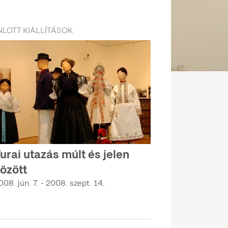
LOTT KIÁLLÍTÁSOK
urai utazás múlt és jelen
özött
008. jún. 7. - 2008. szept. 14.