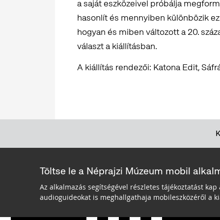
a saját eszközeivel próbálja megfo
hasonlít és mennyiben különbözik ez a
hogyan és miben változott a 20. száz
választ a kiállításban.
A kiállítás rendezői: Katona Edit, Sá
Töltse le a Néprajzi Múzeum mobil alkal
Az alkalmazás segítségével részletes tájékoztatást kap 
audioguideokat is meghallgathaja mobileszközéről a kiá