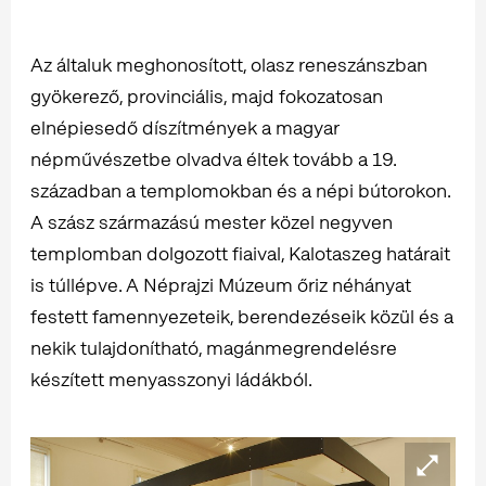
Az általuk meghonosított, olasz reneszánszban
gyökerező, provinciális, majd fokozatosan
elnépiesedő díszítmények a magyar
népművészetbe olvadva éltek tovább a 19.
században a templomokban és a népi bútorokon.
A szász származású mester közel negyven
templomban dolgozott fiaival, Kalotaszeg határait
is túllépve. A Néprajzi Múzeum őriz néhányat
festett famennyezeteik, berendezéseik közül és a
nekik tulajdonítható, magánmegrendelésre
készített menyasszonyi ládákból.