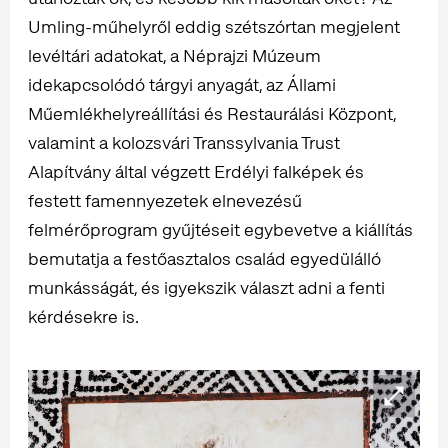
Umling-műhelyről eddig szétszórtan megjelent
levéltári adatokat, a Néprajzi Múzeum
idekapcsolódó tárgyi anyagát, az Állami
Műemlékhelyreállítási és Restaurálási Központ,
valamint a kolozsvári Transsylvania Trust
Alapítvány által végzett Erdélyi falképek és
festett famennyezetek elnevezésű
felmérőprogram gyűjtéseit egybevetve a kiállítás
bemutatja a festőasztalos család egyedülálló
munkásságát, és igyekszik választ adni a fenti
kérdésekre is.