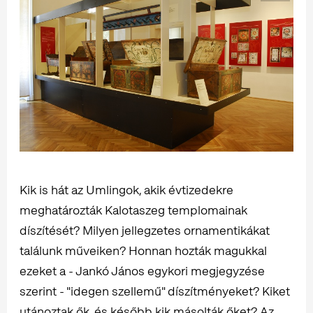
Kik is hát az Umlingok, akik évtizedekre
meghatározták Kalotaszeg templomainak
díszítését? Milyen jellegzetes ornamentikákat
találunk műveiken? Honnan hozták magukkal
ezeket a - Jankó János egykori megjegyzése
szerint - "idegen szellemű" díszítményeket? Kiket
utánoztak ők, és később kik másolták őket? Az