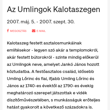
Az Umlingok Kalotaszegen
2007. máj. 5. - 2007. szept. 30.
MEGOSZTÁS
E-MAIL
Kalotaszeg festett asztalosmunkáinak
említésekor - legyen szó akár a templomokról,
akár festett bútorokról - szinte mindig előkerül
az Umlingok neve, amelyet Jankó János hozott
köztudatba. A festőasztalos család, idősebb
Umling Lőrinc és fiai, ifjabb Umling Lőrinc és
János az 1740-es évektől az 1790-es évekig
meghatározó szerepet játszottak e vidék
díszítőművészetében, s munkásságuk erőteljes
hatást gyakorolt a következő századokra is.