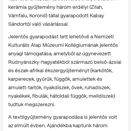
kerámia gyűjtemény három erdélyi (Zilah,
Vámfalu, Korond) tállal gyarapodott Kabay
Sándortól való vásárlással.
Jelentős gyarapodást tett lehetővé a Nemzeti
Kulturális Alap Múzeumi Kollégiumának jelentős
anyagi támogatása, amelyből az úgynevezett
Rudnyánszky-hagyatékból származó belső-ázsiai
és észak-afrikai ékszergyűjteményt (karkötők,
karperecek, gyűrűk, függők, amulettek és
amulett-tartók, nyakdíszek, övek, ruhadíszek,
nyakékek, fibulák, hátoldali függők, melldíszek)
tudtuk megszerezni.
A textilgyűjtemény gyarapodása is jelentős volt
az elmúlt évben. Ajándékba kaptunk három