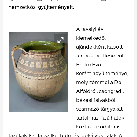
nemzetközi gyűjteményeit.
A tavalyi év
kiemelkedő,
ajándékként kapott
tárgy-együttese volt
Endre Éva
kerámiagyűjteménye,
mely zömmel a Dél-
Alföldről, csongrádi,
békési falvakból
származó tárgyakat
tartalmaz. Találhatók
köztük lakodalmas
fazekak, kanta, szilke, butellák, bokályok, tálak. A