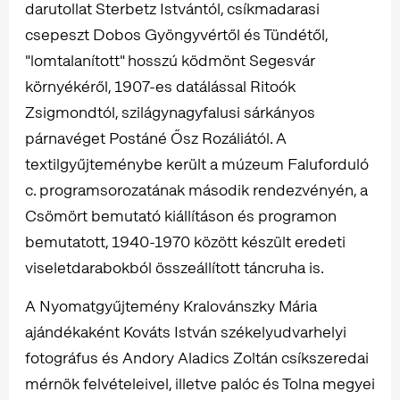
darutollat Sterbetz Istvántól, csíkmadarasi
csepeszt Dobos Gyöngyvértől és Tündétől,
"lomtalanított" hosszú ködmönt Segesvár
környékéről, 1907-es datálással Ritoók
Zsigmondtól, szilágynagyfalusi sárkányos
párnavéget Postáné Ősz Rozáliától. A
textilgyűjteménybe került a múzeum Faluforduló
c. programsorozatának második rendezvényén, a
Csömört bemutató kiállításon és programon
bemutatott, 1940-1970 között készült eredeti
viseletdarabokból összeállított táncruha is.
A Nyomatgyűjtemény Kralovánszky Mária
ajándékaként Kováts István székelyudvarhelyi
fotográfus és Andory Aladics Zoltán csíkszeredai
mérnök felvételeivel, illetve palóc és Tolna megyei