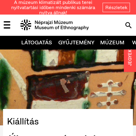
A múzeum klimatizált publikus terei
nyitvatartási időben mindenki számára
Részletek
nyitva állnak!
LÁTOGATÁS
GYŰJTEMÉNY
MÚZEUM
JEGYEK
Kiállítás