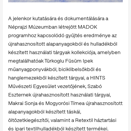
A jelenkor kutatására és dokumentálására a
Néprajzi Múzeumban létrejött MADOK
programhoz kapcsolódó gyűjtés eredménye az
újrahasznosított alapanyagokból és hulladékból
készített használati tárgyak kollekciója, amelyben
megtalálhatóak Türkoglu Füsüm Ipek
műanyagponyvákból, biciklibelsőkből és
hanglemezekből készített tárgyai, a HINTS
Művészeti Egyesület vezetőjének, Szabó
Eszternek újrahasznosított használati tárgyai,
Makrai Sonja és Mogyorósi Tímea újrahasznosított
alapanyagokból készített táskái,
öltözetkiegészítői, valamint a Retextil háztartási
és ipari textilhulladékból készített termékei.