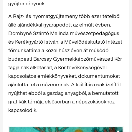
gyűjteménynek.
A Rajz- és nyomatgyűjtemény több ezer tételből
álló ajándékkal gyarapodott az elmúlt évben.
Dombyné Szántó Melinda művészetpedagógus
és Kerékgyártó István, a Művelődéskutató Intézet
főmunkatársa a közel húsz éven át működő
budapesti Barcsay Gyermekképzőművészeti Kör
tagjainak alkotásait, a Kör tevékenységével
kapcsolatos emlékkönyveket, dokumentumokat
ajánlotta fel a múzeumnak. A kiállítás csak ízelítőt
nyújthat ebből a gazdag anyagból, a bemutatott
grafikák témája elsősorban a népszokásokhoz
kapcsolódik.