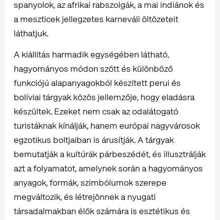
spanyolok, az afrikai rabszolgák, a mai indiánok és
a meszticek jellegzetes karneváli öltözeteit
láthatjuk.
A kiállítás harmadik egységében látható,
hagyományos módon szőtt és különböző
funkciójú alapanyagokból készített perui és
bolíviai tárgyak közös jellemzője, hogy eladásra
készültek. Ezeket nem csak az odalátogató
turistáknak kínálják, hanem európai nagyvárosok
egzotikus boltjaiban is árusítják. A tárgyak
bemutatják a kultúrák párbeszédét, és illusztrálják
azt a folyamatot, amelynek során a hagyományos
anyagok, formák, szimbólumok szerepe
megváltozik, és létrejönnek a nyugati
társadalmakban élők számára is esztétikus és