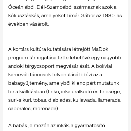
Óceániából, Dél-Szamoából származnak azok a
kókusztáskák, amelyeket Tímár Gábor az 1980-as
években vásárolt.
A kortárs kultúra kutatására létrejött MaDok
program támogatása tette lehetővé egy nagyobb
andoki tárgycsoport megvásárlását. A bolíviai
karneváli táncosok felvonulását idézi az a
babagyűjtemény, amelyből kilenc párt mutatunk
be a kiállításban (tinku, inka uralkodó és felesége,
suri-sikuri, tobas, diabladas, kullawada, llamerada,
caporales, morenada).
A babák jelmezén az inkák, a gyarmatosító