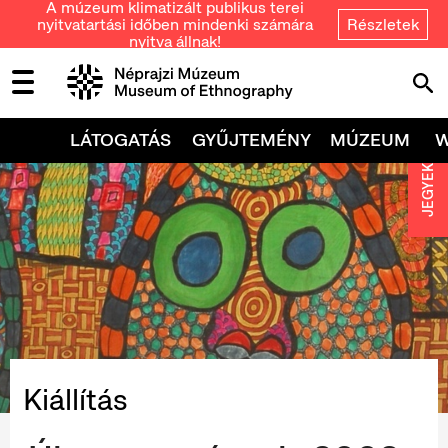
A múzeum klimatizált publikus terei
nyitvatartási időben mindenki számára
Részletek
nyitva állnak!
LÁTOGATÁS
GYŰJTEMÉNY
MÚZEUM
JEGYEK
Kiállítás