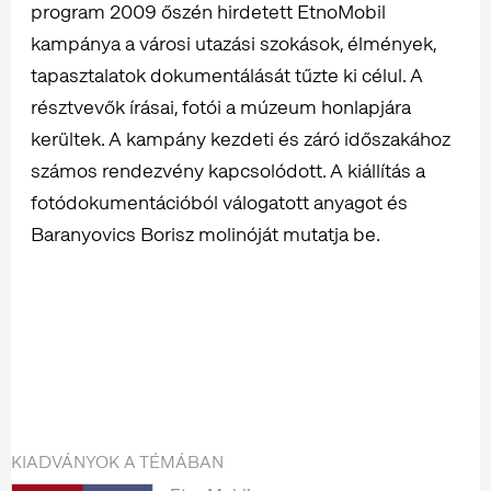
program 2009 őszén hirdetett EtnoMobil
kampánya a városi utazási szokások, élmények,
tapasztalatok dokumentálását tűzte ki célul. A
résztvevők írásai, fotói a múzeum honlapjára
kerültek. A kampány kezdeti és záró időszakához
számos rendezvény kapcsolódott. A kiállítás a
fotódokumentációból válogatott anyagot és
Baranyovics Borisz molinóját mutatja be.
KIADVÁNYOK A TÉMÁBAN