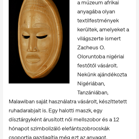
a múzeum afrikai
anyagába olyan
textilfestmények
kerültek, amelyeket a
világszerte ismert
Zacheus O.
Oloruntoba nigériai
festőtől vásárolt.
Nekünk ajándékozta
Nigériában,
Tanzániában,
Malawiban saját használatra vásárolt, készíttetett
ruhadarabjait is. Egy halotti maszk, egy
dísztárgyként árusított női mellszobor és a 12
hónapot szimbolizáló elefántszobrocskák
csoportja gazdagítja még ezt az anyagot.