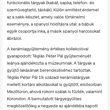
funkcionális tárgyak (kabát, sapka, telefon- és
szemüvegtartó, táskák). Külön említést érdemel
az a sakk-készlet, amely valós történelmi
eseményre, a spanyol hódításra utal: a bábuk
egyik csoportja inka, a másik spanyol harcosokat
ábrázol.
A kerámiagyűjtemény értékes kollekcióval
gyarapodott: Téglás Péter Pál gyűjteményét
leánya ajándékozta a múzeumnak. A tárgyak a
gyűjtő lakásának berendezéséhez tartoztak.
Téglás Péter Pál 19. századi kerámiatárgyak
mellett kortárs alkotásokat is gyűjtött, elsősorban
Mezőtúron, ahová rokoni szálak is fűzték, valamint
Korondon. A bemutatott tárgyegyüttes
megközelítőleg a negyede az ajándékba kapott