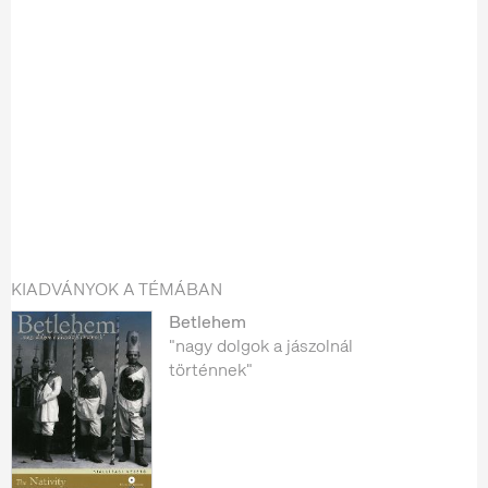
KIADVÁNYOK A TÉMÁBAN
Betlehem
"nagy dolgok a jászolnál
történnek"