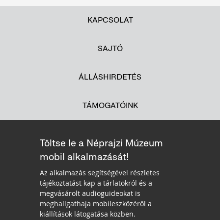
KAPCSOLAT
SAJTÓ
ÁLLÁSHIRDETÉS
TÁMOGATÓINK
Töltse le a Néprajzi Múzeum
mobil alkalmazását!
Az alkalmazás segítségével részletes
tájékoztatást kap a tárlatokról és a
megvásárolt audioguideokat is
meghallgathaja mobileszközéről a
kiállítások látogatása közben.