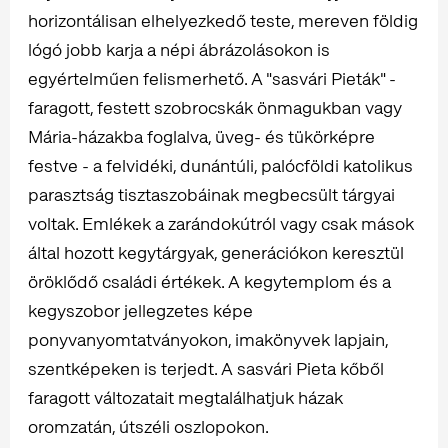
horizontálisan elhelyezkedő teste, mereven földig
lógó jobb karja a népi ábrázolásokon is
egyértelműen felismerhető. A "sasvári Pieták" -
faragott, festett szobrocskák önmagukban vagy
Mária-házakba foglalva, üveg- és tükörképre
festve - a felvidéki, dunántúli, palócföldi katolikus
parasztság tisztaszobáinak megbecsült tárgyai
voltak. Emlékek a zarándokútról vagy csak mások
által hozott kegytárgyak, generációkon keresztül
öröklődő családi értékek. A kegytemplom és a
kegyszobor jellegzetes képe
ponyvanyomtatványokon, imakönyvek lapjain,
szentképeken is terjedt. A sasvári Pieta kőből
faragott változatait megtalálhatjuk házak
oromzatán, útszéli oszlopokon.