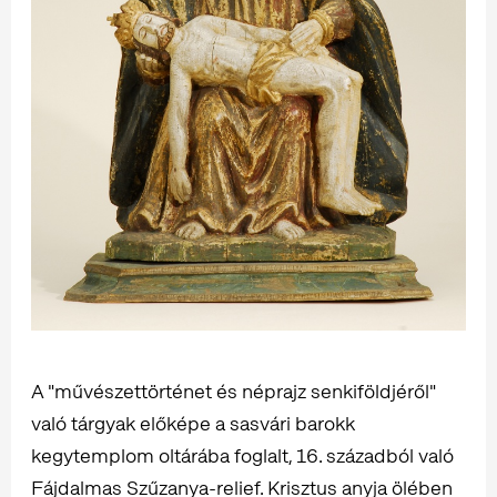
A "művészettörténet és néprajz senkiföldjéről"
való tárgyak előképe a sasvári barokk
kegytemplom oltárába foglalt, 16. századból való
Fájdalmas Szűzanya-relief. Krisztus anyja ölében