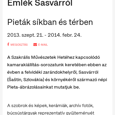
Emlék Sasvárról
Pieták síkban és térben
2013. szept. 21. - 2014. febr. 24.
MEGOSZTÁS
E-MAIL
A Szakrális Művészetek Hetéhez kapcsolódó
kamarakiállítás-sorozatunk keretében ebben az
évben a felvidéki zarándokhelyről, Sasvárról
(Šaštin, Szlovákia) és környékéről származó népi
Pieta-ábrázolásainkat mutatjuk be.
A szobrok és képek, kerámiák, archív fotók,
búcsústárgyak reprezentatív gyűjteményét