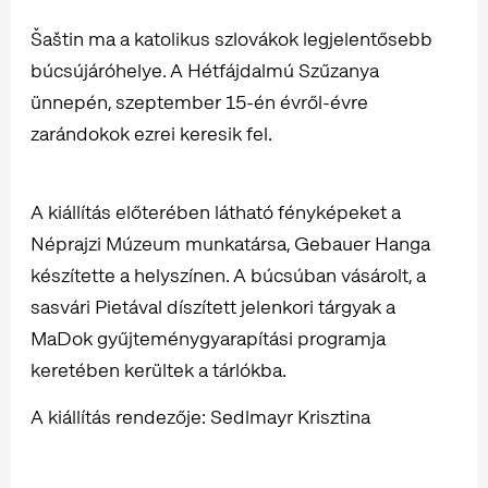
Šaštin ma a katolikus szlovákok legjelentősebb
búcsújáróhelye. A Hétfájdalmú Szűzanya
ünnepén, szeptember 15-én évről-évre
zarándokok ezrei keresik fel.
A kiállítás előterében látható fényképeket a
Néprajzi Múzeum munkatársa, Gebauer Hanga
készítette a helyszínen. A búcsúban vásárolt, a
sasvári Pietával díszített jelenkori tárgyak a
MaDok gyűjteménygyarapítási programja
keretében kerültek a tárlókba.
A kiállítás rendezője: Sedlmayr Krisztina