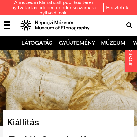
A múzeum klimatizált publikus terei
nyitvatartási időben mindenki számára
Részletek
nyitva állnak!
LÁTOGATÁS
GYŰJTEMÉNY
MÚZEUM
JEGYEK
Kiállítás