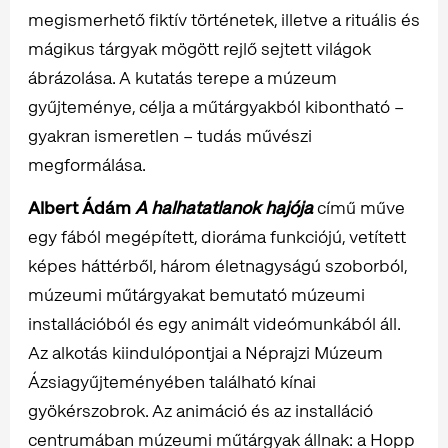
megismerhető fiktív történetek, illetve a rituális és
mágikus tárgyak mögött rejlő sejtett világok
ábrázolása. A kutatás terepe a múzeum
gyűjteménye, célja a műtárgyakból kibontható –
gyakran ismeretlen – tudás művészi
megformálása.
Albert Ádám
A halhatatlanok hajója
című műve
egy fából megépített, dioráma funkciójú, vetített
képes háttérből, három életnagyságú szoborból,
múzeumi műtárgyakat bemutató múzeumi
installációból és egy animált videómunkából áll.
Az alkotás kiindulópontjai a Néprajzi Múzeum
Ázsiagyűjteményében található kínai
gyökérszobrok. Az animáció és az installáció
centrumában múzeumi műtárgyak állnak: a Hopp