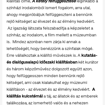
kiállítás címe,
A kétely felfüggesztése
leginkább a
színházi irodalomból ismert fogalom, arra utal,
ahogy megpróbáljuk felfüggeszteni a bennünk
rejlő kétséget az élvezet és az élmény kedvéért.
Az igazság látszata felszabadítja a képzeletet a
színház, az irodalom, a film mellett a múzeumban
is. Mindez azonban nem zárja ki annak a
lehetőségét, hogy benézzünk a színfalak mögé.
Erre vállalkoztak a kiállító művészek is. A
kutatás-
és dialógusalapú időszaki kiállításban
két kurátor
és három képzőművész dolgozott együtt azon,
hogy felfüggesszen minden bennünk rejlő
kétséget, ami csak kialakulhat egy múzeumi
kiállításon - az élvezet és az élmény kedvéért.
A
kiállítás kulcstémái
a táj, az állatok és az emberek
találkozása, az ismerhető valós és a nehezen