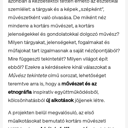
azonban a kezdetektől tetten érhető az esztétikai
szemlélet: a tárgyak és a képek „szépként”,
művészetként való olvasása. De miként néz
minderre a kortárs művészet, a kortárs
jelenségekkel és gondolatokkal dolgozó művész?
Milyen tárgyakat, jelenségeket, fogalmakat és
műfajokat tart izgalmasnak a saját nézőpontjából?
Mire függeszti tekintetét? Milyen világot épít
ebből? Ezekre a kérdésekre kínál válaszokat a
Művész tekintete
című sorozat, lehetőséget
teremtve arra is, hogy a
művészet és az
etnográfia
inspiratív együttműködésből,
kölcsönhatásból
új alkotások
jöjjenek létre.
A projekten belül megvalósuló, az első
műalkotásokat bemutató kortárs művészeti