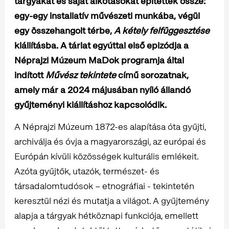
tárgyakat és saját alkotásokat építettek össze:
egy-egy installatív művészeti munkába, végül
egy összehangolt térbe,
A kétely felfüggesztése
kiállításba. A tárlat egyúttal első epizódja a
Néprajzi Múzeum MaDok programja által
indított
Művész tekintete
című sorozatnak,
amely már a 2024 májusában nyíló állandó
gyűjteményi kiállításhoz kapcsolódik.
A Néprajzi Múzeum 1872-es alapítása óta gyűjti,
archiválja és óvja a magyarországi, az európai és
Európán kívüli közösségek kulturális emlékeit.
Azóta gyűjtők, utazók, természet- és
társadalomtudósok – etnográfiai - tekintetén
keresztül nézi és mutatja a világot. A gyűjtemény
alapja a tárgyak hétköznapi funkciója, emellett