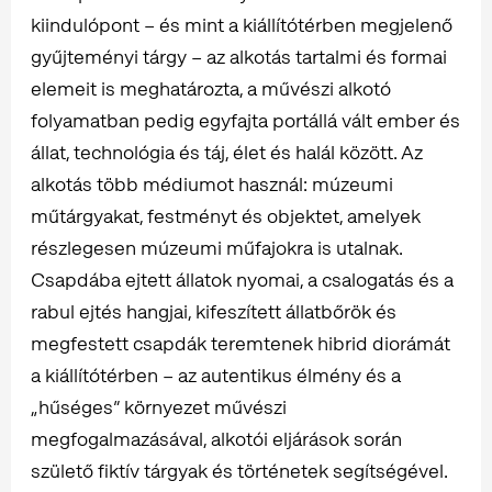
kiindulópont – és mint a kiállítótérben megjelenő
gyűjteményi tárgy – az alkotás tartalmi és formai
elemeit is meghatározta, a művészi alkotó
folyamatban pedig egyfajta portállá vált ember és
állat, technológia és táj, élet és halál között. Az
alkotás több médiumot használ: múzeumi
műtárgyakat, festményt és objektet, amelyek
részlegesen múzeumi műfajokra is utalnak.
Csapdába ejtett állatok nyomai, a csalogatás és a
rabul ejtés hangjai, kifeszített állatbőrök és
megfestett csapdák teremtenek hibrid diorámát
a kiállítótérben – az autentikus élmény és a
„hűséges” környezet művészi
megfogalmazásával, alkotói eljárások során
születő fiktív tárgyak és történetek segítségével.