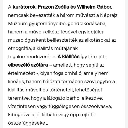
A
kurátorok, Frazon Zsófia és Wilhelm Gábor,
nemcsak bevezették a három művészt a Néprajzi
Múzeum gyűjteményeibe, gondolkodásába,
hanem a művek elkészítésével egyidejűleg
muzeológusként beillesztették az alkotásokat az
etnográfia, a kiállítás műfajának
fogalomrendszerébe.
A kiállítás
így létrejött
elbeszélő szótára
– amellett, hogy segíti az
értelmezést -, olyan fogalomháló, amely nem
lineáris, hanem hálózati formában szövi egybe a
kiállítás műveit és történeteit, lehetőséget
teremtve, hogy a látogató bárhol elkezdve,
vízszintesen vagy függőlegesen összeolvasva,
kibogozza a jól látható vagy épp rejtett
összefüggéseket.