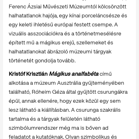
Ferenc Ázsiai Művészeti Múzeumtól kölcsönzött
halhatatlanok hajója, egy kínai porceláncsésze és
egy keleti ihletésű európai festett csempe. A
vizuális asszociációkra és a történetmesélésre
épített mű a mágikus erejű, szellemeket és
halhatatlanokat ábrázoló múzeumi tárgyak
történetét gondolja tovább.
Kristóf Krisztián
Mágikus analfabéta
című
alkotása a múzeum Ausztrália gyűjteményében
található, Róheim Géza által gyűjtött csurungákra
épül, annak ellenére, hogy ezek közül egy sem
lesz látható a kiállításban. A csurunga szakrális
tartalma és a tárgyak felületén látható
szimbólumrendszer még ma is bőven ad
feladatot a kutatóknak. Olyan szimbolikus és