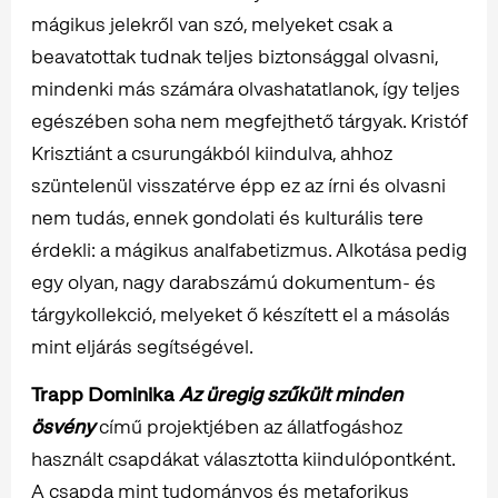
mágikus jelekről van szó, melyeket csak a
beavatottak tudnak teljes biztonsággal olvasni,
mindenki más számára olvashatatlanok, így teljes
egészében soha nem megfejthető tárgyak. Kristóf
Krisztiánt a csurungákból kiindulva, ahhoz
szüntelenül visszatérve épp ez az írni és olvasni
nem tudás, ennek gondolati és kulturális tere
érdekli: a mágikus analfabetizmus. Alkotása pedig
egy olyan, nagy darabszámú dokumentum- és
tárgykollekció, melyeket ő készített el a másolás
mint eljárás segítségével.
Trapp Dominika
Az üregig szűkült minden
ösvény
című projektjében az állatfogáshoz
használt csapdákat választotta kiindulópontként.
A csapda mint tudományos és metaforikus