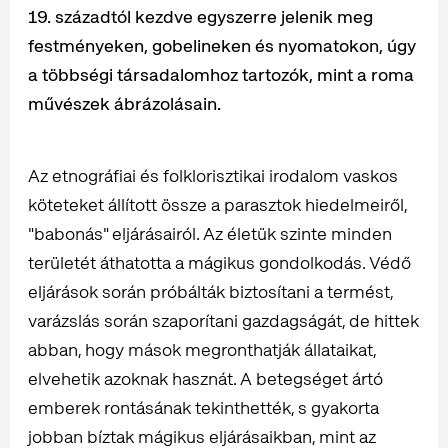
19. századtól kezdve egyszerre jelenik meg
festményeken, gobelineken és nyomatokon, úgy
a többségi társadalomhoz tartozók, mint a roma
művészek ábrázolásain.
Az etnográfiai és folklorisztikai irodalom vaskos
köteteket állított össze a parasztok hiedelmeiről,
"babonás" eljárásairól. Az életük szinte minden
területét áthatotta a mágikus gondolkodás. Védő
eljárások során próbálták biztosítani a termést,
varázslás során szaporítani gazdagságát, de hittek
abban, hogy mások megronthatják állataikat,
elvehetik azoknak hasznát. A betegséget ártó
emberek rontásának tekinthették, s gyakorta
jobban bíztak mágikus eljárásaikban, mint az