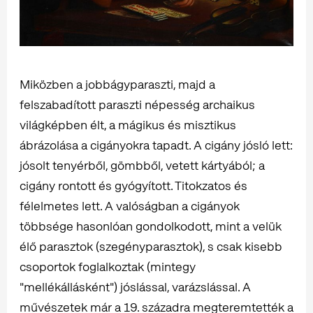
Miközben a jobbágyparaszti, majd a
felszabadított paraszti népesség archaikus
világképben élt, a mágikus és misztikus
ábrázolása a cigányokra tapadt. A cigány jósló lett:
jósolt tenyérből, gömbből, vetett kártyából; a
cigány rontott és gyógyított. Titokzatos és
félelmetes lett. A valóságban a cigányok
többsége hasonlóan gondolkodott, mint a velük
élő parasztok (szegényparasztok), s csak kisebb
csoportok foglalkoztak (mintegy
"mellékállásként") jóslással, varázslással. A
művészetek már a 19. századra megteremtették a