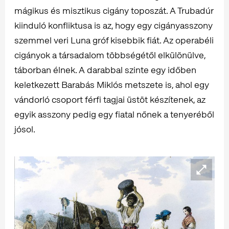
mágikus és misztikus cigány toposzát. A Trubadúr
kiinduló konfliktusa is az, hogy egy cigányasszony
szemmel veri Luna gróf kisebbik fiát. Az operabéli
cigányok a társadalom többségétől elkülönülve,
táborban élnek. A darabbal szinte egy időben
keletkezett Barabás Miklós metszete is, ahol egy
vándorló csoport férfi tagjai üstöt készítenek, az
egyik asszony pedig egy fiatal nőnek a tenyeréből
jósol.