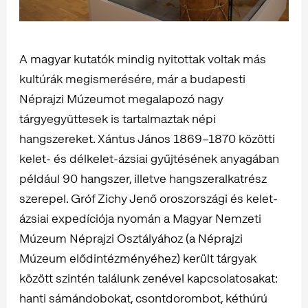
A magyar kutatók mindig nyitottak voltak más
kultúrák megismerésére, már a budapesti
Néprajzi Múzeumot megalapozó nagy
tárgyegyüttesek is tartalmaztak népi
hangszereket. Xántus János 1869–1870 közötti
kelet- és délkelet-ázsiai gyűjtésének anyagában
például 90 hangszer, illetve hangszeralkatrész
szerepel. Gróf Zichy Jenő oroszországi és kelet-
ázsiai expedíciója nyomán a Magyar Nemzeti
Múzeum Néprajzi Osztályához (a Néprajzi
Múzeum elődintézményéhez) került tárgyak
között szintén találunk zenével kapcsolatosakat:
hanti sámándobokat, csontdorombot, kéthúrú