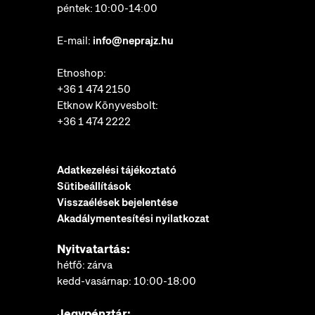
péntek: 10:00-14:00
E-mail:
info@neprajz.hu
Etnoshop:
+36 1 474 2150
Etknow Könyvesbolt:
+36 1 474 2222
Adatkezelési tájékoztató
Sütibeállítások
Visszaélések bejelentése
Akadálymentesítési nyilatkozat
Nyitvatartás:
hétfő: zárva
kedd-vasárnap: 10:00-18:00
Jegypénztár: