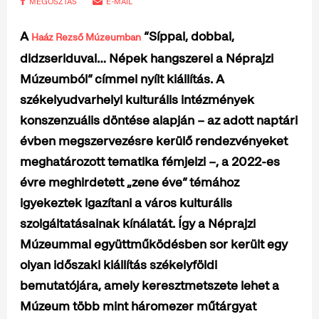
MEGOSZTÁS
E-MAIL
A
“Síppal, dobbal,
Haáz Rezső Múzeumban
didzseriduval… Népek hangszerei a Néprajzi
Múzeumból” címmel nyílt kiállítás. A
székelyudvarhelyi kulturális intézmények
konszenzuális döntése alapján – az adott naptári
évben megszervezésre kerülő rendezvényeket
meghatározott tematika fémjelzi –, a 2022-es
évre meghirdetett „zene éve” témához
igyekeztek igazítani a város kulturális
szolgáltatásainak kínálatát. Így a Néprajzi
Múzeummal együttműködésben sor került egy
olyan időszaki kiállítás székelyföldi
bemutatójára, amely keresztmetszete lehet a
Múzeum több mint háromezer műtárgyat