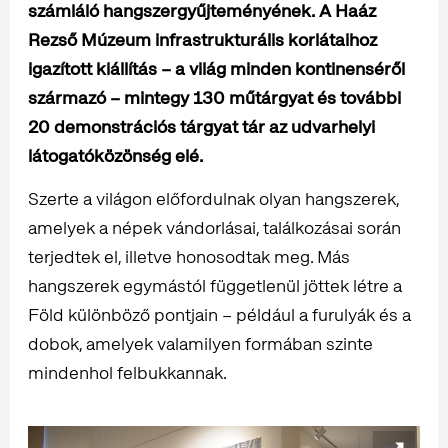
számláló hangszergyűjteményének. A Haáz
Rezső Múzeum infrastrukturális korlátaihoz
igazított kiállítás – a világ minden kontinenséről
származó – mintegy 130 műtárgyat és további
20 demonstrációs tárgyat tár az udvarhelyi
látogatóközönség elé.
Szerte a világon előfordulnak olyan hangszerek,
amelyek a népek vándorlásai, találkozásai során
terjedtek el, illetve honosodtak meg. Más
hangszerek egymástól függetlenül jöttek létre a
Föld különböző pontjain – például a furulyák és a
dobok, amelyek valamilyen formában szinte
mindenhol felbukkannak.