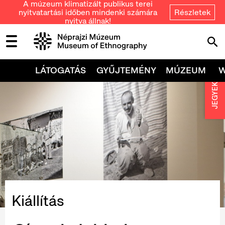
A múzeum klimatizált publikus terei
nyitvatartási időben mindenki számára
Részletek
nyitva állnak!
LÁTOGATÁS
GYŰJTEMÉNY
MÚZEUM
JEGYEK
Kiállítás