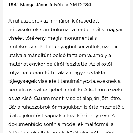
1941 Manga János felvétele NM D 734
A ruhaszobrok az immáron kiüresedett
népviseletek szimbólumai: a tradicionális magyar
viselet törékeny, mégis monumentális
emlékművei. Kötött anyagból készültek, ezzel is
utalva a már eltűnt belső tartalomra, amely a
matériát egykor belülről feszítette. Az alkotói
folyamat során Tóth Lala a magyarok lakta
tájegységek viseleteit tanulmányozta, ezeknek a
sematikus sziluettjéből indult ki. A két mű a széki
és az Alsó-Garam menti viselet alapján jött létre.
Bár a ruhaszobrok önmagukban is értelmezhetők,
újabb jelentést kapnak a test köré helyezve. A
dokumentáció során a modellek mai formális
öltözéket viseltek, amely körül pluszrétegként