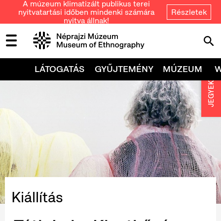
A múzeum klimatizált publikus terei
nyitvatartási időben mindenki számára
Részletek
nyitva állnak!
LÁTOGATÁS
GYŰJTEMÉNY
MÚZEUM
JEGYEK
Kiállítás