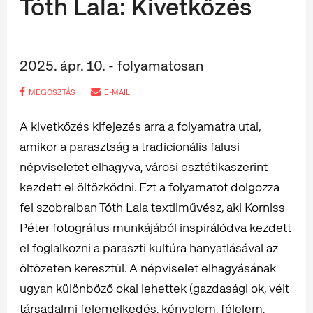
Tóth Lala: Kivetkőzés
2025. ápr. 10. - folyamatosan
MEGOSZTÁS
E-MAIL
A kivetkőzés kifejezés arra a folyamatra utal,
amikor a parasztság a tradicionális falusi
népviseletet elhagyva, városi esztétikaszerint
kezdett el öltözködni. Ezt a folyamatot dolgozza
fel szobraiban Tóth Lala textilművész, aki Korniss
Péter fotográfus munkájából inspirálódva kezdett
el foglalkozni a paraszti kultúra hanyatlásával az
öltözeten keresztül. A népviselet elhagyásának
ugyan különböző okai lehettek (gazdasági ok, vélt
társadalmi felemelkedés, kényelem, félelem,