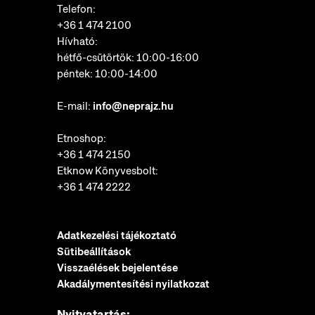
Telefon:
+36 1 474 2100
Hívható:
hétfő-csütörtök: 10:00-16:00
péntek: 10:00-14:00
E-mail:
info@neprajz.hu
Etnoshop:
+36 1 474 2150
Etknow Könyvesbolt:
+36 1 474 2222
Adatkezelési tájékoztató
Sütibeállítások
Visszaélések bejelentése
Akadálymentesítési nyilatkozat
Nyitvatartás: