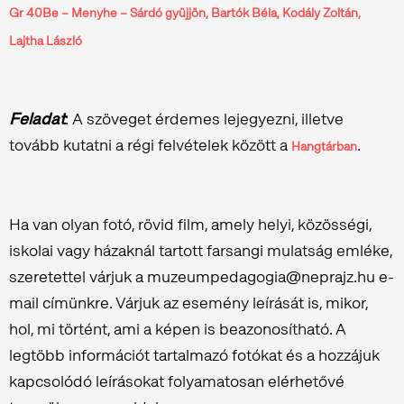
Gr 40Be – Menyhe – Sárdó gyüjjön, Bartók Béla, Kodály Zoltán,
Lajtha László
Feladat
: A szöveget érdemes lejegyezni, illetve
tovább kutatni a régi felvételek között a
.
Hangtárban
Ha van olyan fotó, rövid film, amely helyi, közösségi,
iskolai vagy házaknál tartott farsangi mulatság emléke,
szeretettel várjuk a muzeumpedagogia@neprajz.hu e-
mail címünkre. Várjuk az esemény leírását is, mikor,
hol, mi történt, ami a képen is beazonosítható. A
legtöbb információt tartalmazó fotókat és a hozzájuk
kapcsolódó leírásokat folyamatosan elérhetővé