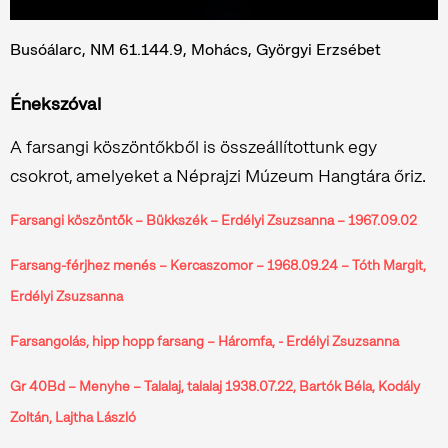
Busóálarc, NM 61.144.9, Mohács, Györgyi Erzsébet
Énekszóval
A farsangi köszöntőkből is összeállítottunk egy
csokrot, amelyeket a Néprajzi Múzeum Hangtára őriz.
Farsangi köszöntők – Bükkszék – Erdélyi Zsuzsanna – 1967.09.02
Farsang-férjhez menés – Kercaszomor – 1968.09.24 – Tóth Margit,
Erdélyi Zsuzsanna
Farsangolás, hipp hopp farsang – Háromfa, - Erdélyi Zsuzsanna
Gr 40Bd – Menyhe – Talalaj, talalaj 1938.07.22, Bartók Béla, Kodály
Zoltán, Lajtha László