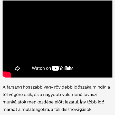
A farsang hosszabb vagy rövidebb időszaka mindig a
tél végére esik, és a nagyobb volumenű tavaszi
munkálatok megkezdése előtt lezárul. Így több idő
maradt a mulatságokra, a téli disznóvágások