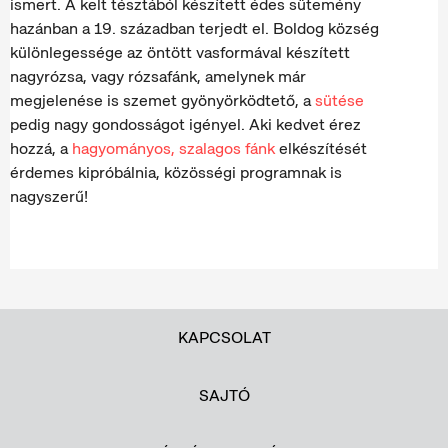
ismert. A kelt tésztából készített édes sütemény
hazánban a 19. században terjedt el. Boldog község
különlegessége az öntött vasformával készített
nagyrózsa, vagy rózsafánk, amelynek már
megjelenése is szemet gyönyörködtető, a
sütése
pedig nagy gondosságot igényel. Aki kedvet érez
hozzá, a
hagyományos, szalagos fánk
elkészítését
érdemes kipróbálnia, közösségi programnak is
nagyszerű!
KAPCSOLAT
SAJTÓ