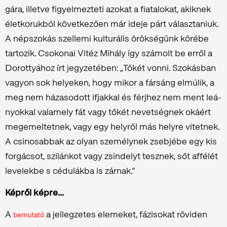
gá­ra, illetve fi­gyel­mez­te­ti azo­kat a fi­a­ta­lo­kat, akik­nek
élet­ko­ruk­ból kö­vet­ke­ző­en már ideje párt vá­lasz­ta­ni­uk.
A nép­szo­kás szel­le­mi kul­tu­rá­lis örök­sé­günk kö­ré­be
tar­to­zik. Csokonai Vitéz Mihály így szá­molt be erről a
Do­rottyá­hoz írt jegy­ze­té­ben: „Tőkét vonni. Szo­kás­ban
va­gyon sok he­lye­ken, hogy mikor a fár­sáng el­mú­lik, a
meg nem há­za­so­dott if­jak­kal és férj­hez nem ment le­á­
nyok­kal va­la­mely fát vagy tőkét ne­vet­ség­nek oká­ért
meg­emel­tet­nek, vagy egy hely­ről más hely­re vi­tet­nek.
A csi­no­sab­bak az olyan sze­mély­nek zseb­jé­be egy kis
for­gá­csot, szi­lán­kot vagy zsin­delyt tesz­nek, sőt af­fé­lét
le­ve­lek­be s cé­du­lák­ba is zár­nak.”
Képről képre...
A
a jellegzetes elemeket, fázisokat röviden
bemutató