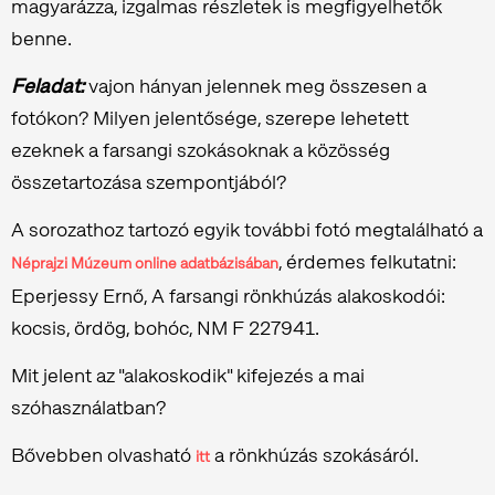
magyarázza, izgalmas részletek is megfigyelhetők
benne.
Feladat:
vajon hányan jelennek meg összesen a
fotókon? Milyen jelentősége, szerepe lehetett
ezeknek a farsangi szokásoknak a közösség
összetartozása szempontjából?
A sorozathoz tartozó egyik további fotó megtalálható a
, érdemes felkutatni:
Néprajzi Múzeum online adatbázisában
Eperjessy Ernő, A farsangi rönkhúzás alakoskodói:
kocsis, ördög, bohóc, NM F 227941.
Mit jelent az "alakoskodik" kifejezés a mai
szóhasználatban?
Bővebben olvasható
a rönkhúzás szokásáról.
itt