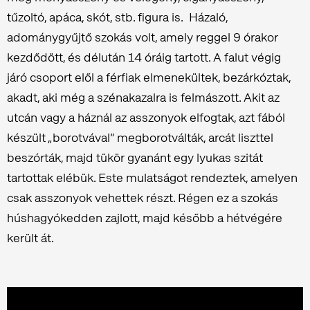
tűzoltó, apáca, skót, stb. figura is. Házaló,
adománygyűjtő szokás volt, amely reggel 9 órakor
kezdődött, és délután 14 óráig tartott. A falut végig
járó csoport elől a férfiak elmenekültek, bezárkóztak,
akadt, aki még a szénakazalra is felmászott. Akit az
utcán vagy a háznál az asszonyok elfogtak, azt fából
készült „borotvával” megborotválták, arcát liszttel
beszórták, majd tükör gyanánt egy lyukas szitát
tartottak elébük. Este mulatságot rendeztek, amelyen
csak asszonyok vehettek részt. Régen ez a szokás
húshagyókedden zajlott, majd később a hétvégére
került át.