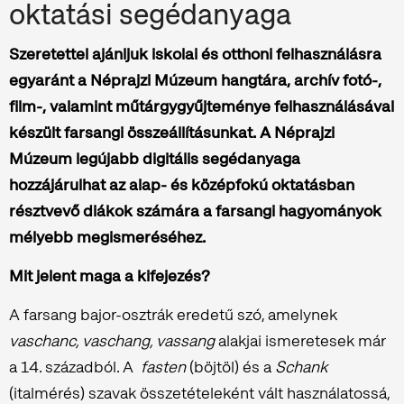
oktatási segédanyaga
Szeretettel ajánljuk iskolai és otthoni felhasználásra
egyaránt a Néprajzi Múzeum hangtára, archív fotó-,
film-, valamint műtárgygyűjteménye felhasználásával
készült farsangi összeállításunkat. A Néprajzi
Múzeum legújabb digitális segédanyaga
hozzájárulhat az alap- és középfokú oktatásban
résztvevő diákok számára a farsangi hagyományok
mélyebb megismeréséhez.
Mit jelent maga a kifejezés?
A farsang bajor-osztrák eredetű szó, amelynek
vaschanc, vaschang, vassang
alakjai ismeretesek már
a 14. századból. A
fasten
(böjtöl) és a
Schank
(italmérés) szavak összetételeként vált használatossá,