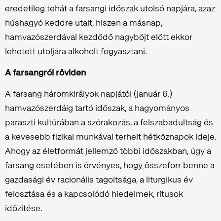
eredetileg tehát a farsangi időszak utolsó napjára, azaz
húshagyó keddre utalt, hiszen a másnap,
hamvazószerdával kezdődő nagyböjt előtt ekkor
lehetett utoljára alkoholt fogyasztani.
A farsangról röviden
A farsang háromkirályok napjától (január 6.)
hamvazószerdáig tartó időszak, a hagyományos
paraszti kultúrában a szórakozás, a felszabadultság és
a kevesebb fizikai munkával terhelt hétköznapok ideje.
Ahogy az életformát jellemző többi időszakban, úgy a
farsang esetében is érvényes, hogy összeforr benne a
gazdasági év racionális tagoltsága, a liturgikus év
felosztása és a kapcsolódó hiedelmek, rítusok
időzítése.