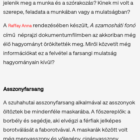
jelenik meg a munka és a szórakozás? Kinek mi volt a
szerepe, feladata a munkában vagy a mulatságban?
A
rendezésében készült,
A szamosháti fonó
Raffay Anna
című néprajzi dokumentumfilmben az akkoriban még
élő hagyományt örökítették meg. Miről közvetít még
információkat ez a felvétel a farsangi mulatság
hagyományain kívül?
Asszonyfarsang
A szuhahutai asszonyfarsang alkalmával az asszonyok
öltöztek be mindenféle maskarába. A főszereplők: a
borbély és segédje, aki elvégzi a férfiak jelképes
borotválását a faborotvával. A maskarák között volt
még menyasszony és vőlegény, cigányasszony,