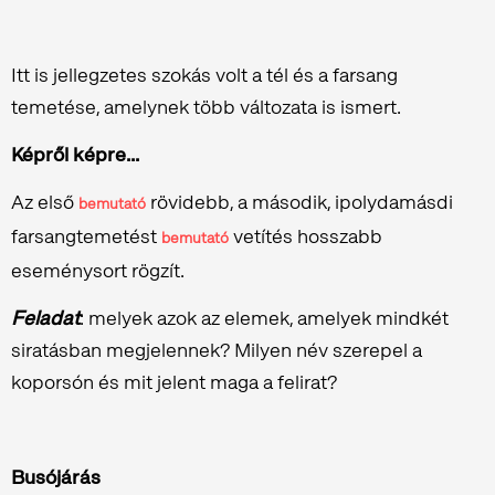
Itt is jellegzetes szokás volt a tél és a farsang
temetése, amelynek több változata is ismert.
Képről képre...
Az első
rövidebb, a második, ipolydamásdi
bemutató
farsangtemetést
vetítés hosszabb
bemutató
eseménysort rögzít.
Feladat
: melyek azok az elemek, amelyek mindkét
siratásban megjelennek? Milyen név szerepel a
koporsón és mit jelent maga a felirat?
Busójárás