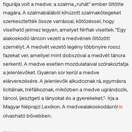
figurája volt a medve: a szalma „ruhát” ember öltötte
magára. A szalmabálából kihúzott szalmakötegeket
szerkesztették össze varrással, kötözéssel, hogy
viselhető jelmez legyen, amelyet férfiak viseltek. "Egy
alakoskodó láncon vezeti a medvének öltözött
személyt. A medvét vezető legény többnyire rossz
fazekat ver, amellyel mint dobszóval a medvét táncra
serkenti. A medve esetlen mozdulataival szórakoztatja
a jelenlevőket. Gyakran sor kerül a medve
elárverezésére. A jelenlevők alkudoznak rá, egymásra
licitálnak, tréfálkoznak, miközben a medve ugrándozik,
táncol, ijesztgeti a lányokat és a gyerekeket."- írja a
Magyar Néprajzi Lexikon. A medvealakoskodásról
itt
olvasható bővebben.