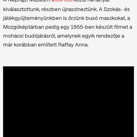
archív fotói
kiválasztottunk, részben újraszineztünk. A Szokás- és
játékgyűjteményünkben is őrzünk busó maszkokat, a
Mozgóképtárban pedig egy 1955-ben készült filmet a
mohácsi budójárásról, amelynek egyik rendezője a
már korábban említett Raffay Anna.