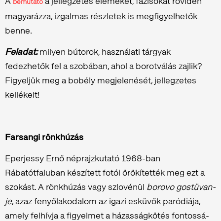
A
a jellegzetes elemeket, fázisokat röviden
bemutató
magyarázza, izgalmas részletek is megfigyelhetők
benne.
Feladat:
milyen bútorok, használati tárgyak
fedezhetők fel a szobában, ahol a borotválás zajlik?
Figyeljük meg a bobély megjelenését, jellegzetes
kellékeit!
Farsangi rönkhúzás
Eperjessy Ernő néprajzkutató 1968-ban
Rábatótfaluban készített fotói örökítették meg ezt a
szokást. A rönk­hú­zás vagy szlo­vé­nül
bo­ro­vo gost­üvan­
je
, azaz fenyőlakodalom az igazi es­kü­vők pa­ró­di­á­ja,
amely fel­hív­ja a fi­gyel­met a há­zas­ság­kö­tés fon­tos­sá­