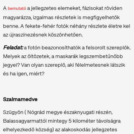
A
a jellegzetes elemeket, fázisokat röviden
bemutató
magyarázza, izgalmas részletek is megfigyelhetők
benne. A fekete-fehér fotók néhány részlete életre kel
az újraszínezésnek köszönhetően.
Feladat:
a fotón beazonosíthatók a felsorolt szereplők.
Melyek az öltözetek, a maskarák legszembetűnőbb
jegyei? Van olyan szereplő, aki félelmetesnek látszik
és ha igen, miért?
Szalmamedve
Szügyön ( Nógrád megye északnyugati részén,
Balassagyarmattól mintegy 5 kilométer távolságra
elhelyezkedő község) az alakoskodás jellegzetes