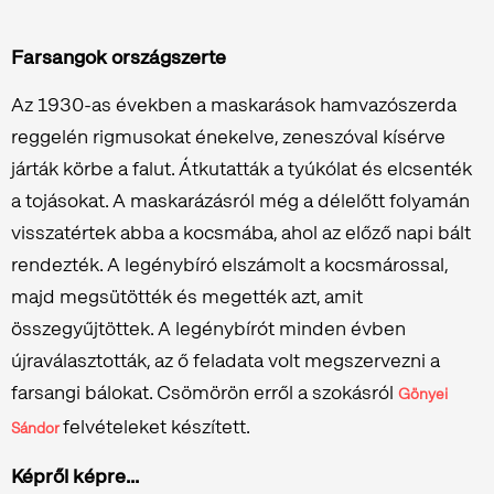
Farsangok országszerte
Az 1930-as években a maskarások hamvazószerda
reggelén rigmusokat énekelve, zeneszóval kísérve
járták körbe a falut. Átkutatták a tyúkólat és elcsenték
a tojásokat. A maskarázásról még a délelőtt folyamán
visszatértek abba a kocsmába, ahol az előző napi bált
rendezték. A legénybíró elszámolt a kocsmárossal,
majd megsütötték és megették azt, amit
összegyűjtöttek. A legénybírót minden évben
újraválasztották, az ő feladata volt megszervezni a
farsangi bálokat. Csömörön erről a szokásról
Gönyei
felvételeket készített.
Sándor
Képről képre...