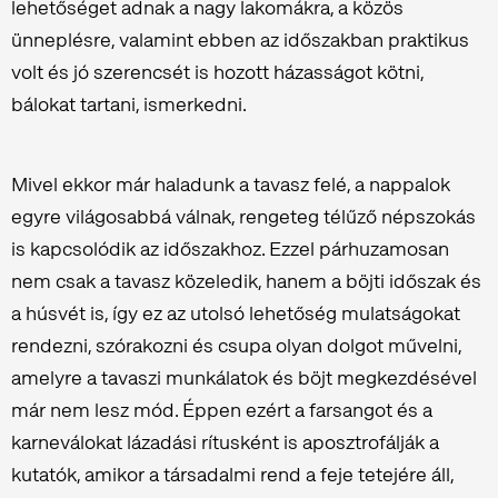
lehetőséget adnak a nagy lakomákra, a közös
ünneplésre, valamint ebben az időszakban praktikus
volt és jó szerencsét is hozott házasságot kötni,
bálokat tartani, ismerkedni.
Mivel ekkor már haladunk a tavasz felé, a nappalok
egyre világosabbá válnak, rengeteg télűző népszokás
is kapcsolódik az időszakhoz. Ezzel párhuzamosan
nem csak a tavasz közeledik, hanem a böjti időszak és
a húsvét is, így ez az utolsó lehetőség mulatságokat
rendezni, szórakozni és csupa olyan dolgot művelni,
amelyre a tavaszi munkálatok és böjt megkezdésével
már nem lesz mód. Éppen ezért a farsangot és a
karneválokat lázadási rítusként is aposztrofálják a
kutatók, amikor a társadalmi rend a feje tetejére áll,