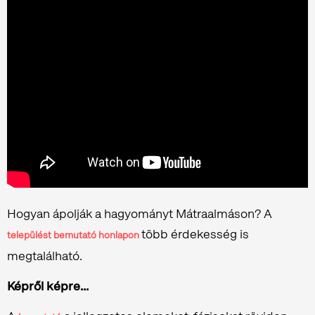
Hogyan ápolják a hagyományt Mátraalmáson? A
több érdekesség is
települést bemutató honlapon
megtalálható.
Képről képre...