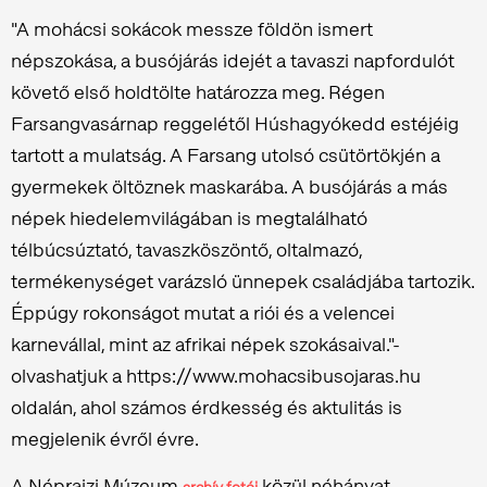
"A mohácsi sokácok messze földön ismert
népszokása, a busójárás idejét a tavaszi napfordulót
követő első holdtölte határozza meg. Régen
Farsangvasárnap reggelétől Húshagyókedd estéjéig
tartott a mulatság. A Farsang utolsó csütörtökjén a
gyermekek öltöznek maskarába. A busójárás a más
népek hiedelemvilágában is megtalálható
télbúcsúztató, tavaszköszöntő, oltalmazó,
termékenységet varázsló ünnepek családjába tartozik.
Éppúgy rokonságot mutat a riói és a velencei
karnevállal, mint az afrikai népek szokásaival."-
olvashatjuk a https://www.mohacsibusojaras.hu
oldalán, ahol számos érdkesség és aktulitás is
megjelenik évről évre.
A Néprajzi Múzeum
közül néhányat