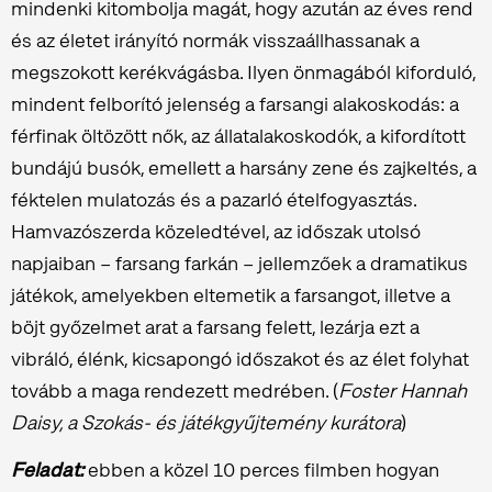
mindenki kitombolja magát, hogy azután az éves rend
és az életet irányító normák visszaállhassanak a
megszokott kerékvágásba. Ilyen önmagából kiforduló,
mindent felborító jelenség a farsangi alakoskodás: a
férfinak öltözött nők, az állatalakoskodók, a kifordított
bundájú busók, emellett a harsány zene és zajkeltés, a
féktelen mulatozás és a pazarló ételfogyasztás.
Hamvazószerda közeledtével, az időszak utolsó
napjaiban – farsang farkán – jellemzőek a dramatikus
játékok, amelyekben eltemetik a farsangot, illetve a
böjt győzelmet arat a farsang felett, lezárja ezt a
vibráló, élénk, kicsapongó időszakot és az élet folyhat
tovább a maga rendezett medrében. (
Foster Hannah
Daisy, a Szokás- és játékgyűjtemény kurátora
)
Feladat:
ebben a közel 10 perces filmben hogyan