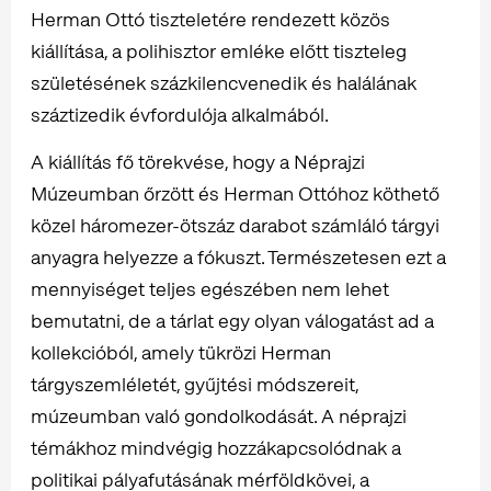
Herman Ottó tiszteletére rendezett közös
kiállítása, a polihisztor emléke előtt tiszteleg
születésének százkilencvenedik és halálának
száztizedik évfordulója alkalmából.
A kiállítás fő törekvése, hogy a Néprajzi
Múzeumban őrzött és Herman Ottóhoz köthető
közel háromezer-ötszáz darabot számláló tárgyi
anyagra helyezze a fókuszt. Természetesen ezt a
mennyiséget teljes egészében nem lehet
bemutatni, de a tárlat egy olyan válogatást ad a
kollekcióból, amely tükrözi Herman
tárgyszemléletét, gyűjtési módszereit,
múzeumban való gondolkodását. A néprajzi
témákhoz mindvégig hozzákapcsolódnak a
politikai pályafutásának mérföldkövei, a