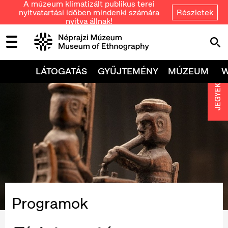
A múzeum klimatizált publikus terei
nyitvatartási időben mindenki számára
Részletek
nyitva állnak!
LÁTOGATÁS
GYŰJTEMÉNY
MÚZEUM
JEGYEK
Programok