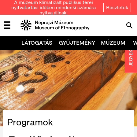
A múzeum klimatizált publikus terei
nyitvatartási időben mindenki számára
Részletek
nyitva állnak!
LÁTOGATÁS
GYŰJTEMÉNY
MÚZEUM
JEGYEK
Programok