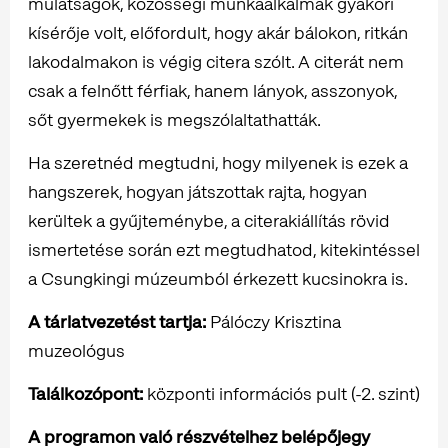
mulatságok, közösségi munkaalkalmak gyakori
kísérője volt, előfordult, hogy akár bálokon, ritkán
lakodalmakon is végig citera szólt. A citerát nem
csak a felnőtt férfiak, hanem lányok, asszonyok,
sőt gyermekek is megszólaltathatták.
Ha szeretnéd megtudni, hogy milyenek is ezek a
hangszerek, hogyan játszottak rajta, hogyan
kerültek a gyűjteménybe, a citerakiállítás rövid
ismertetése során ezt megtudhatod, kitekintéssel
a Csungkingi múzeumból érkezett kucsinokra is.
A tárlatvezetést tartja:
Pálóczy Krisztina
muzeológus
Találkozópont:
központi információs pult (-2. szint)
A programon való részvételhez belépőjegy