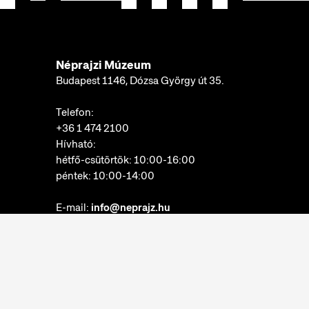
Néprajzi Múzeum
Budapest 1146, Dózsa György út 35.
Telefon:
+36 1 474 2100
Hívható:
hétfő-csütörtök: 10:00-16:00
péntek: 10:00-14:00
E-mail:
info@neprajz.hu
Etnoshop:
+36 1 474 2150
Etknow Könyvesbolt:
+36 1 474 2222