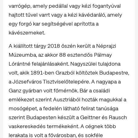
varrógép, amely pedállal vagy kézi fogantyúval
hajtott tűvel varrt vagy a kézi kávédaráló, amely
egy forgó kar segítségével aprította a
kávészemeket.
A kiállított tárgy 2018 őszén került a Néprajzi
Múzeumba, az akkor 88 esztendős Pálmay
Lórántné felajánlásaként. Nagyszülei tulajdona
volt, akik 1891-ben Grazból költöztek Budapestre,
a Józsefváros Tisztviselőtelepére. A nagyapa a
Ganz gyárban volt főmérnök. Bár a családi
emlékezet szerint Ausztriából hozták magukkal a
mosógépet, a fedelén látható felirat tanúsága
szerint Budapesten készült a Geittner és Rausch
vaskereskedés termékeként. A cégnek több
lerakata is volt a fővárosban, és sokféle