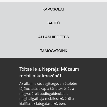
KAPCSOLAT
SAJTÓ
ÁLLÁSHIRDETÉS
TÁMOGATÓINK
Töltse le a Néprajzi Múzeum
mobil alkalmazását!
Az alkalmazás segítségével részletes
tájékoztatást kap a tárlatokról és a
megvásárolt audioguideokat is
meghallgathaja mobileszközéről a
kiállítások látogatása közben.