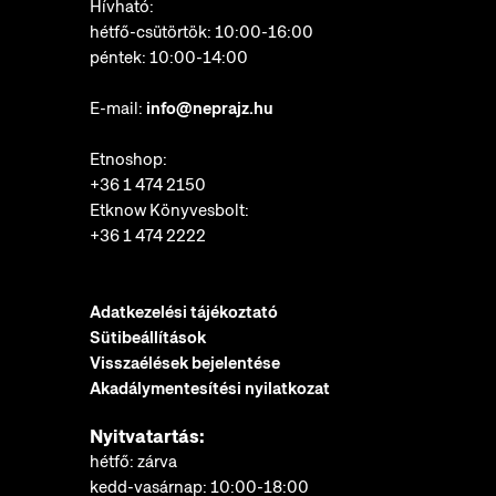
Hívható:
hétfő-csütörtök: 10:00-16:00
péntek: 10:00-14:00
E-mail:
info@neprajz.hu
Etnoshop:
+36 1 474 2150
Etknow Könyvesbolt:
+36 1 474 2222
Adatkezelési tájékoztató
Sütibeállítások
Visszaélések bejelentése
Akadálymentesítési nyilatkozat
Nyitvatartás:
hétfő: zárva
kedd-vasárnap: 10:00-18:00