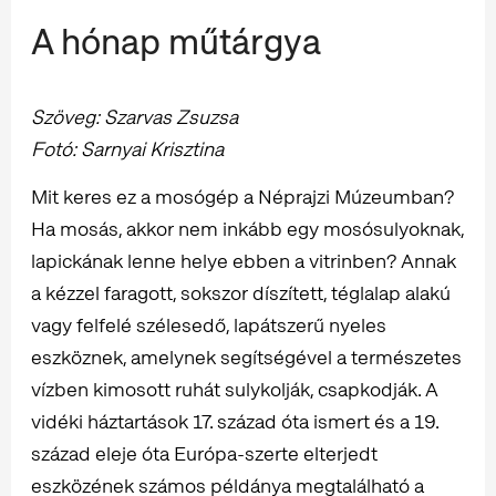
A hónap műtárgya
Szöveg: Szarvas Zsuzsa
Fotó: Sarnyai Krisztina
Mit keres ez a mosógép a Néprajzi Múzeumban?
Ha mosás, akkor nem inkább egy mosósulyoknak,
lapickának lenne helye ebben a vitrinben? Annak
a kézzel faragott, sokszor díszített, téglalap alakú
vagy felfelé szélesedő, lapátszerű nyeles
eszköznek, amelynek segítségével a természetes
vízben kimosott ruhát sulykolják, csapkodják. A
vidéki háztartások 17. század óta ismert és a 19.
század eleje óta Európa-szerte elterjedt
eszközének számos példánya megtalálható a