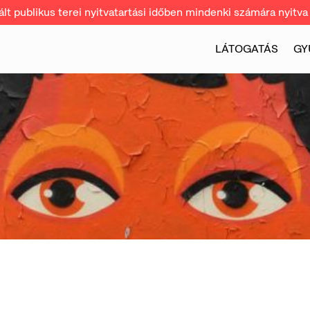
t publikus terei nyitvatartási időben mindenki számára nyitva 
LÁTOGATÁS
GY