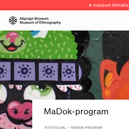
A múzeum klimatizál
MaDok-program
NYITÓOLDAL
MADOK-PROGRAM