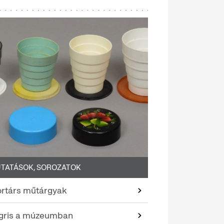
TATÁSOK, SOROZATOK
ortárs műtárgyak
igris a múzeumban