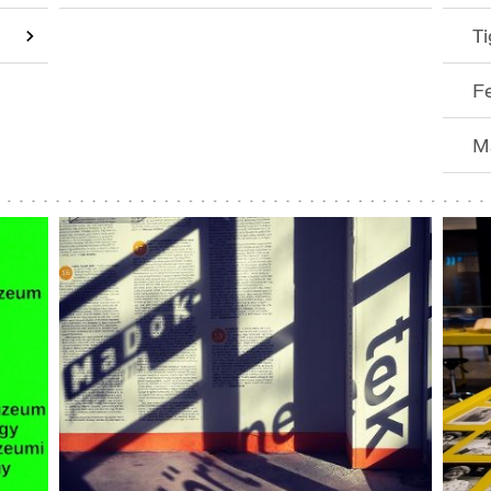
Ti
Fe
M