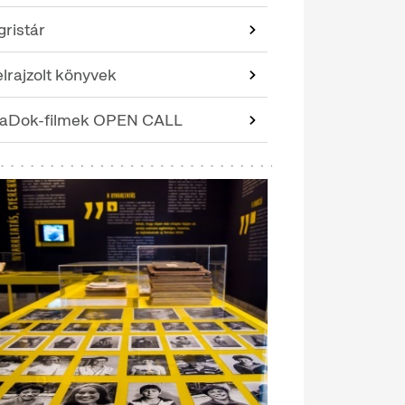
gristár
lrajzolt könyvek
aDok-filmek OPEN CALL