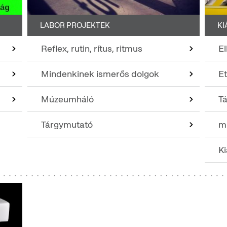
LABOR PROJEKTEK
KI
Reflex, rutin, rítus, ritmus
E
Mindenkinek ismerős dolgok
E
Múzeumháló
T
Tárgymutató
m
Ki