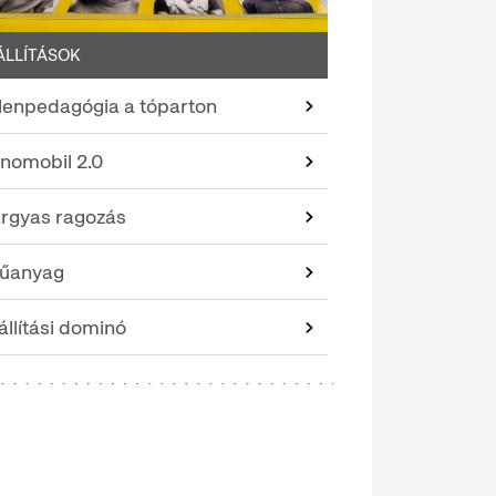
ÁLLÍTÁSOK
llenpedagógia a tóparton
tnomobil 2.0
árgyas ragozás
űanyag
állítási dominó