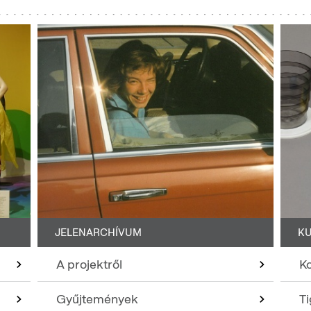
JELENARCHÍVUM
KU
A projektről
K
Gyűjtemények
T