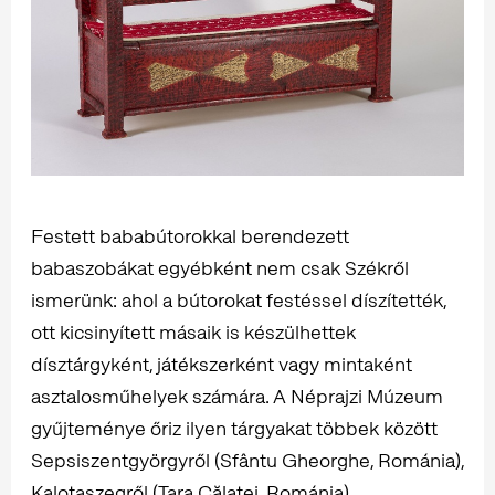
Festett bababútorokkal berendezett
babaszobákat egyébként nem csak Székről
ismerünk: ahol a bútorokat festéssel díszítették,
ott kicsinyített másaik is készülhettek
dísztárgyként, játékszerként vagy mintaként
asztalosműhelyek számára. A Néprajzi Múzeum
gyűjteménye őriz ilyen tárgyakat többek között
Sepsiszentgyörgyről (Sfântu Gheorghe, Románia),
Kalotaszegről (Țara Călatei, Románia),