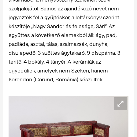
szolgálójától. Sajnos az ajándékozó nevét nem
jegyezték fel a gyűjtéskor, a leltárkönyv szerint
készítője „Nagy Sándor és felesége, Sári”. Az
együttes a következő elemekből áll: ágy, pad,
padláda, asztal, tálas, szalmazsák, dunyha,
díszlepedő, 3 szőttes ágytakaró, 9 díszpárna, 3
terítő, 4 bokály, 4 tányér. A kerámiák az
egyedüliek, amelyek nem Széken, hanem
Korondon (Corund, Románia) készültek.