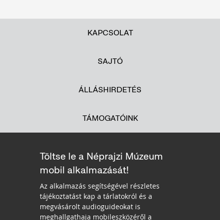
KAPCSOLAT
SAJTÓ
ÁLLÁSHIRDETÉS
TÁMOGATÓINK
Töltse le a Néprajzi Múzeum
mobil alkalmazását!
Az alkalmazás segítségével részletes
tájékoztatást kap a tárlatokról és a
megvásárolt audioguideokat is
meghallgathaja mobileszközéről a