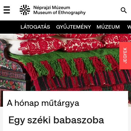
LÁTOGATÁS
GYŰJTEMÉNY
MÚZEUM
JEGYEK
A hónap műtárgya
Egy széki babaszoba