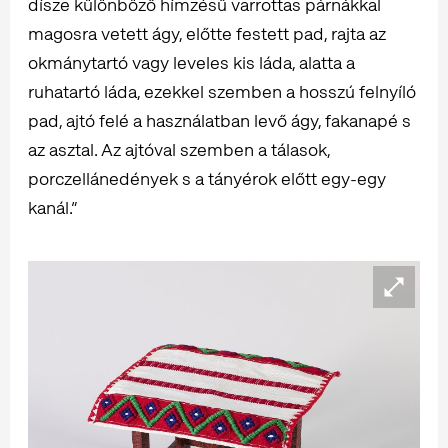
dísze különböző hímzésű varrottas párnákkal
magosra vetett ágy, előtte festett pad, rajta az
okmánytartó vagy leveles kis láda, alatta a
ruhatartó láda, ezekkel szemben a hosszú felnyíló
pad, ajtó felé a használatban levő ágy, fakanapé s
az asztal. Az ajtóval szemben a tálasok,
porczellánedények s a tányérok előtt egy-egy
kanál.”