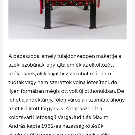
A babaszoba, amely tulajdonképpen makettje a
széki szobának, egyfajta emlék az elköltözött
székieknek, akik saját tisztaszobát már nem
tudtak vagy nem szerettek volna létesíteni, de
ilyen formában mégis ott volt új otthonukban. De
lehet ajándéktárgy, főleg városiak számára, ahogy
az itt kiállított tárgyak is. A babaszobát a
kolozsvári illetőségű Varga Judit és Maxim
András kapta 1982-es házasságkötésük
alkalmából a menyasszony szüleinek széki