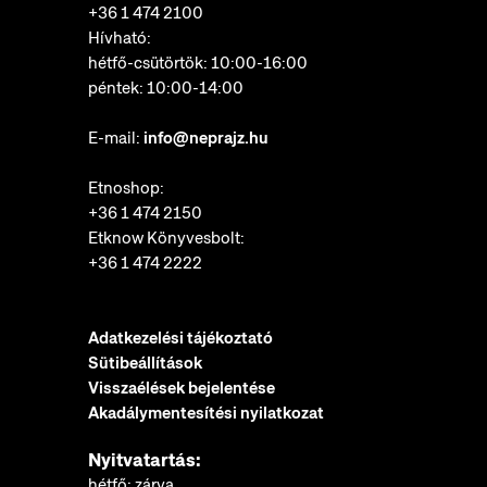
+36 1 474 2100
Hívható:
hétfő-csütörtök: 10:00-16:00
péntek: 10:00-14:00
E-mail:
info@neprajz.hu
Etnoshop:
+36 1 474 2150
Etknow Könyvesbolt:
+36 1 474 2222
Adatkezelési tájékoztató
Sütibeállítások
Visszaélések bejelentése
Akadálymentesítési nyilatkozat
Nyitvatartás:
hétfő: zárva