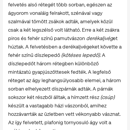
felvetés alsó rétegét több sorban, egészen az
ágyorom vonaláig felrakott, szénával vagy
szalmával tömött zsákok adták, amelyek közül
csak a két legszélső volt látható. Erre a két zsákra
piros és fehér színű pamutvászon
derékaljvég
et
húztak. A felvetésben a derékaljvégeket követte a
fehér színű díszlepedő
(kötéses lepedő)
. A
díszlepedőt három rétegben különböző
mintázatú gyapjúszőttesek fedték. A legfelső
réteget az ágy leghangsúlyosabb elemei, a három
sorban elhelyezett díszpárnák adták. A párnák
sokszor két részből álltak, a hímzett rész
(csúp)
készült a vastagabb házi vászonból, amihez
hozzávarrták az üzletben vett vékonyabb vásznat.
Az így felvetett, plafonig tornyosuló ágy volt a