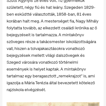
Szüts Ágynyis 18 éves volt. Tíz gyermekük
született, négy fiú és hat leány. Szegeden 1829-
ben esküdtté választották, 1858-ban, 81 éves
korában halt meg. A mesterséget fia, Nagy Mihály
folytatta tovább, az elkezdett családi krónika az ő
bejegyzéseit is tartalmazza. A mintakönyv
szöveges része a takácsmester iskolázottságára
vall, hiszen a tolvajakasztásokra vonatkozó
bejegyzések mellett világi dalszövegek és
Szeged városára vonatkozó történelmi
események is helyet kaptak. A mintakönyv
tartalmaz egy beragasztott „remekrajzot” is, ami
igazolja a Mária Terézia által bevezetett kötelező
rajziskola elvégzését.