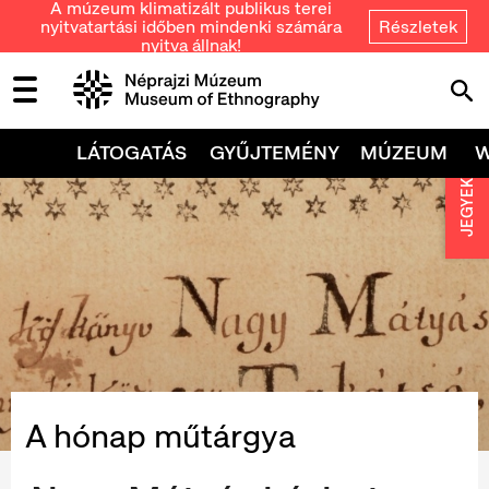
A múzeum klimatizált publikus terei
nyitvatartási időben mindenki számára
Részletek
nyitva állnak!
LÁTOGATÁS
GYŰJTEMÉNY
MÚZEUM
JEGYEK
A hónap műtárgya