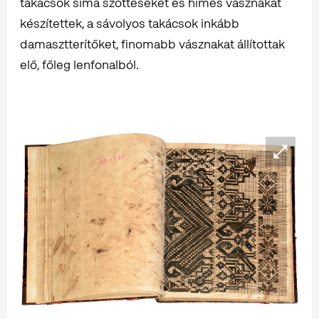
takácsok sima szőtteseket és hímes vásznakat
készítettek, a sávolyos takácsok inkább
damasztterítőket, finomabb vásznakat állítottak
elő, főleg lenfonalból.