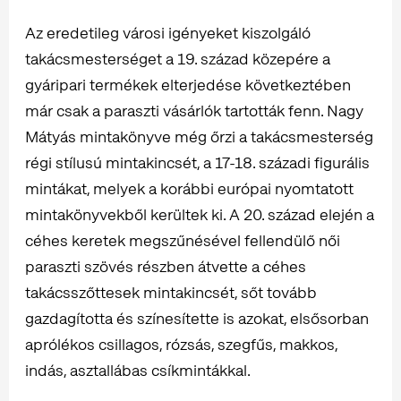
Az eredetileg városi igényeket kiszolgáló
takácsmesterséget a 19. század közepére a
gyáripari termékek elterjedése következtében
már csak a paraszti vásárlók tartották fenn. Nagy
Mátyás mintakönyve még őrzi a takácsmesterség
régi stílusú mintakincsét, a 17-18. századi figurális
mintákat, melyek a korábbi európai nyomtatott
mintakönyvekből kerültek ki. A 20. század elején a
céhes keretek megszűnésével fellendülő női
paraszti szövés részben átvette a céhes
takácsszőttesek mintakincsét, sőt tovább
gazdagította és színesítette is azokat, elsősorban
aprólékos csillagos, rózsás, szegfűs, makkos,
indás, asztallábas csíkmintákkal.