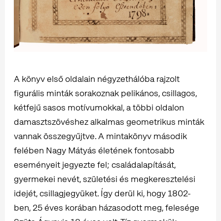
A könyv első oldalain négyzethálóba rajzolt
figurális minták sorakoznak pelikános, csillagos,
kétfejű sasos motívumokkal, a többi oldalon
damasztszövéshez alkalmas geometrikus minták
vannak összegyűjtve. A mintakönyv második
felében Nagy Mátyás életének fontosabb
eseményeit jegyezte fel; családalapítását,
gyermekei nevét, születési és megkeresztelési
idejét, csillagjegyüket. Így derül ki, hogy 1802-
ben, 25 éves korában házasodott meg, felesége