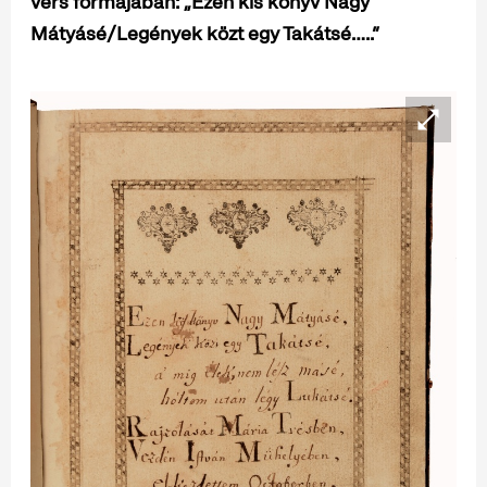
vers formájában: „Ezen kis könyv Nagy
Mátyásé/Legények közt egy Takátsé…..”