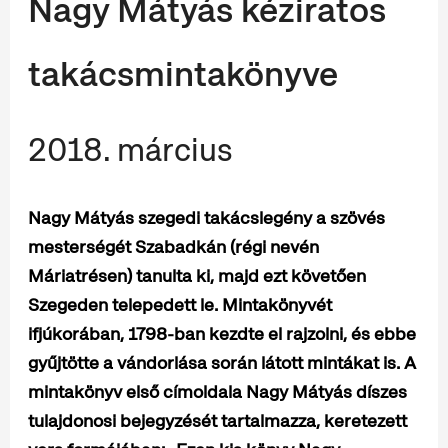
Nagy Mátyás kéziratos
takácsmintakönyve
2018. március
Nagy Mátyás szegedi takácslegény a szövés
mesterségét Szabadkán (régi nevén
Máriatrésen) tanulta ki, majd ezt követően
Szegeden telepedett le. Mintakönyvét
ifjúkorában, 1798-ban kezdte el rajzolni, és ebbe
gyűjtötte a vándorlása során látott mintákat is. A
mintakönyv első címoldala Nagy Mátyás díszes
tulajdonosi bejegyzését tartalmazza, keretezett