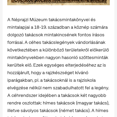
A Néprajzi Múzeum takácsmintakönyvei és
mintalapjai a 18-19. században a köznép számára
dolgozó takácsok mintakincsének fontos írásos
forrásai. A céhes takácslegények vándorlásának
következtében a különböző területekről előkerülő
mintakönyvekben nagyon hasonló szőttesminták
kerültek elő. Ezek egységes elterjedéséhez az is
hozzájárult, hogy a rajzkészséget kívánó
iparágakban, pl. a takácsoknál is a rajziskola
elvégzése nélkül nem szabadulhatott fel a legény.
A céhrendszer idejében a takácsok két nagyobb
rendre oszlottak: hímes takácsok (magyar takács),
illetve sávolyos takácsok (német takács). A hímes