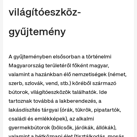
világítóeszköz-
gyűjtemény
A gyűjteményben elsősorban a történelmi
Magyarország területéről főként magyar,
valamint a hazánkban élő nemzetiségek (német,
szerb, szlovák, vend, stb.) köréből származó
bútorok, világítóeszközök találhatók. Ide
tartoznak továbbá a lakberendezés, a
lakásdíszítés tárgyai (órák, tükrök, pipatartók,
családi és emlékképek), az alkalmi
gyermekbútorok (bölcsők, járókák, állókák),
valamint a hétköznapi élet (tisztálkodás, mosás,