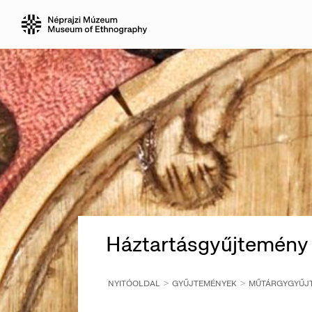
Háztartásgyűjtemény
NYITÓOLDAL
GYŰJTEMÉNYEK
MŰTÁRGYGYŰJ