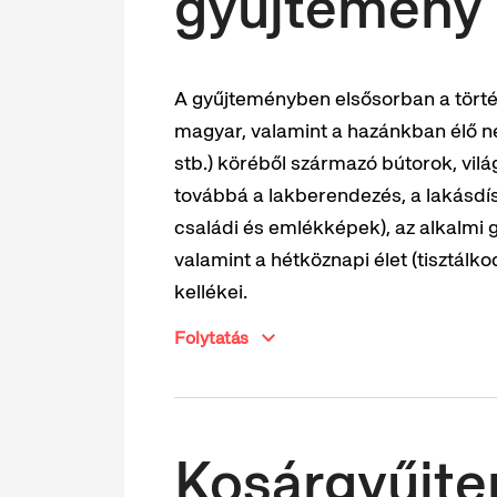
gyűjtemény
A gyűjteményben elsősorban a törté
magyar, valamint a hazánkban élő n
stb.) köréből származó bútorok, vilá
továbbá a lakberendezés, a lakásdísz
családi és emlékképek), az alkalmi 
valamint a hétköznapi élet (tisztálko
kellékei.
Folytatás
Kosárgyűjt