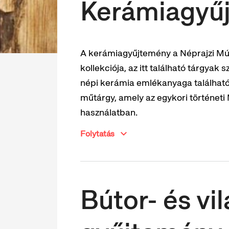
Kerámiagyű
A kerámiagyűjtemény a Néprajzi M
kollekciója, az itt található tárgy
népi kerámia emlékanyaga találhat
műtárgy, amely az egykori történeti
használatban.
Folytatás
Bútor- és vi