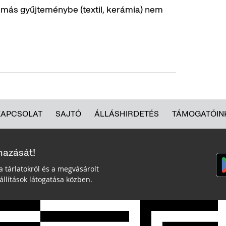
 más gyűjteménybe (textil, kerámia) nem
KAPCSOLAT
SAJTÓ
ÁLLÁSHIRDETÉS
TÁMOGATÓIN
mazását!
a tárlatokról és a megvásárolt
llítások látogatása közben.