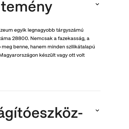
jtemény
úzeum egyik legnagyobb tárgyszámú
ak száma 28800. Nemcsak a fazekasság, a
ó meg benne, hanem minden szilikátalapú
 Magyarországon készült vagy ott volt
lágítóeszköz-