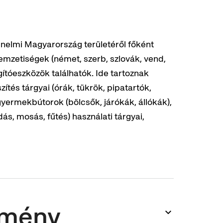
nelmi Magyarország területéről főként
emzetiségek (német, szerb, szlovák, vend,
gítóeszközök találhatók. Ide tartoznak
ítés tárgyai (órák, tükrök, pipatartók,
gyermekbútorok (bölcsők, járókák, állókák),
dás, mosás, fűtés) használati tárgyai,
emény