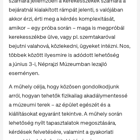
számára jellemzően a kerekesszékek számára a
bejáratnál kialakított rámpát jelenti, s valójában
akkor érzi, érti meg a kérdés komplexitását,
amikor – egy próba során – maga is megpróbál
kerekesszékbe ülve, vagy pl. szemtakaróval
bejutni valahová, közlekedni, ügyeket intézni. Nos,
többek között ilyesmire is adódott lehetőség
a június 3-i, Néprajzi Múzeumban lezajló
eseményen.
A műhely célja, hogy közösen gondolkodjunk
arról, hogyan tehetők fizikailag akadálymentessé
a múzeumi terek – az épület egészét és a
kiállításokat egyaránt tekintve. A műhely során
lehetőség nyílt tapasztalatok megosztására,
kérdések felvetésére, valamint a gyakorlati