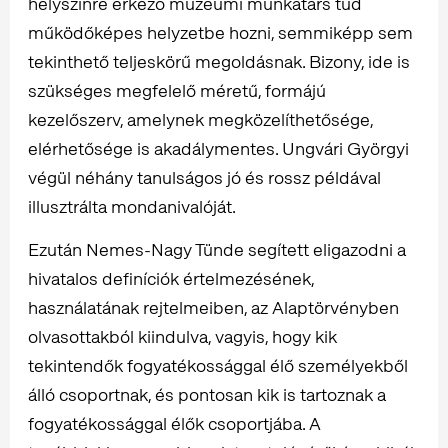
helyszínre érkező múzeumi munkatárs tud
működőképes helyzetbe hozni, semmiképp sem
tekinthető teljeskörű megoldásnak. Bizony, ide is
szükséges megfelelő méretű, formájú
kezelőszerv, amelynek megközelíthetősége,
elérhetősége is akadálymentes. Ungvári Györgyi
végül néhány tanulságos jó és rossz példával
illusztrálta mondanivalóját.
Ezután Nemes-Nagy Tünde segített eligazodni a
hivatalos definíciók értelmezésének,
használatának rejtelmeiben, az Alaptörvényben
olvasottakból kiindulva, vagyis, hogy kik
tekintendők fogyatékossággal élő személyekből
álló csoportnak, és pontosan kik is tartoznak a
fogyatékossággal élők csoportjába. A