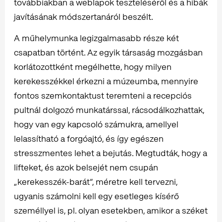
továbbiakban a weblapok teszteléséről és a hibák
javításának módszertanáról beszélt.
A műhelymunka legizgalmasabb része két
csapatban történt. Az egyik társaság mozgásban
korlátozottként megélhette, hogy milyen
kerekesszékkel érkezni a múzeumba, mennyire
fontos szemkontaktust teremteni a recepciós
pultnál dolgozó munkatárssal, rácsodálkozhattak,
hogy van egy kapcsoló számukra, amellyel
lelassítható a forgóajtó, és így egészen
stresszmentes lehet a bejutás. Megtudták, hogy a
lifteket, és azok belsejét nem csupán
„kerekesszék-barát”, méretre kell tervezni,
ugyanis számolni kell egy esetleges kísérő
személlyel is, pl. olyan esetekben, amikor a széket