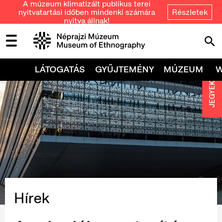
A múzeum klimatizált publikus terei
nyitvatartási időben mindenki számára
Részletek
nyitva állnak!
LÁTOGATÁS
GYŰJTEMÉNY
MÚZEUM
JEGYEK
Hírek