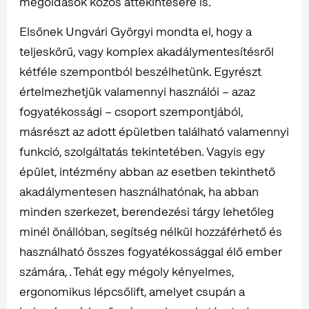
megoldások közös áttekintésére is.
Elsőnek Ungvári Györgyi mondta el, hogy a
teljeskörű, vagy komplex akadálymentesítésről
kétféle szempontból beszélhetünk. Egyrészt
értelmezhetjük valamennyi használói – azaz
fogyatékossági – csoport szempontjából,
másrészt az adott épületben található valamennyi
funkció, szolgáltatás tekintetében. Vagyis egy
épület, intézmény abban az esetben tekinthető
akadálymentesen használhatónak, ha abban
minden szerkezet, berendezési tárgy lehetőleg
minél önállóban, segítség nélkül hozzáférhető és
használható összes fogyatékossággal élő ember
számára, . Tehát egy mégoly kényelmes,
ergonomikus lépcsőlift, amelyet csupán a