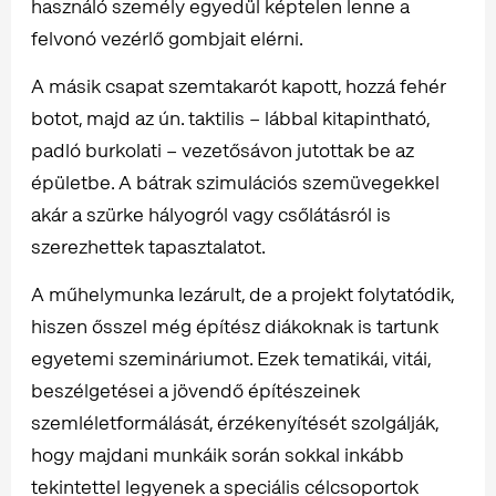
használó személy egyedül képtelen lenne a
felvonó vezérlő gombjait elérni.
A másik csapat szemtakarót kapott, hozzá fehér
botot, majd az ún. taktilis – lábbal kitapintható,
padló burkolati – vezetősávon jutottak be az
épületbe. A bátrak szimulációs szemüvegekkel
akár a szürke hályogról vagy csőlátásról is
szerezhettek tapasztalatot.
A műhelymunka lezárult, de a projekt folytatódik,
hiszen ősszel még építész diákoknak is tartunk
egyetemi szemináriumot. Ezek tematikái, vitái,
beszélgetései a jövendő építészeinek
szemléletformálását, érzékenyítését szolgálják,
hogy majdani munkáik során sokkal inkább
tekintettel legyenek a speciális célcsoportok