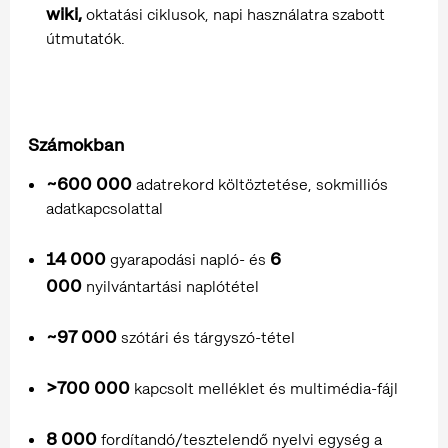
wiki,
oktatási ciklusok, napi használatra szabott
útmutatók.
Számokban
~600 000
adatrekord költöztetése, sokmilliós
adatkapcsolattal
14 000
6
gyarapodási napló- és
000
nyilvántartási naplótétel
~97 000
szótári és tárgyszó-tétel
>700 000
kapcsolt melléklet és multimédia-fájl
8 000
fordítandó/tesztelendő nyelvi egység a