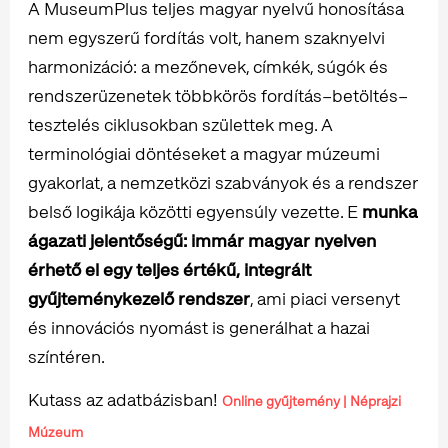
A MuseumPlus teljes magyar nyelvű honosítása
nem egyszerű fordítás volt, hanem szaknyelvi
harmonizáció: a mezőnevek, címkék, súgók és
rendszerüzenetek többkörös fordítás–betöltés–
tesztelés ciklusokban születtek meg. A
terminológiai döntéseket a magyar múzeumi
gyakorlat, a nemzetközi szabványok és a rendszer
belső logikája közötti egyensúly vezette. E
munka
ágazati jelentőségű: immár magyar nyelven
érhető el egy teljes értékű, integrált
gyűjteménykezelő rendszer
, ami piaci versenyt
és innovációs nyomást is generálhat a hazai
színtéren.
Kutass az adatbázisban!
Online gyűjtemény | Néprajzi
Múzeum