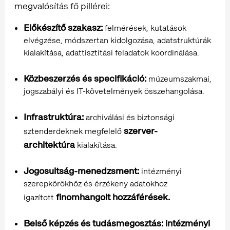
megvalósítás fő pillérei:
Előkészítő szakasz:
felmérések, kutatások
elvégzése, módszertan kidolgozása, adatstruktúrák
kialakítása, adattisztítási feladatok koordinálása.
Közbeszerzés és specifikáció:
múzeumszakmai,
jogszabályi és IT-követelmények összehangolása.
Infrastruktúra:
archiválási és biztonsági
szerver-
sztenderdeknek megfelelő
architektúra
kialakítása.
Jogosultság-menedzsment:
intézményi
szerepkörökhöz és érzékeny adatokhoz
finomhangolt hozzáférések.
igazított
Belső képzés és tudásmegosztás: intézményi