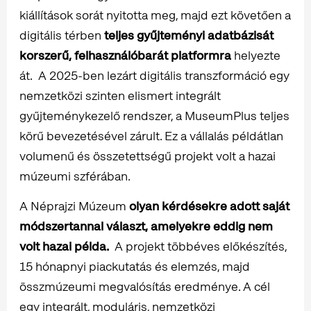
kiállítások sorát nyitotta meg, majd ezt követően a
digitális térben
teljes gyűjteményi adatbázisát
korszerű, felhasználóbarát platformra
helyezte
át. A 2025-ben lezárt digitális transzformáció egy
nemzetközi szinten elismert integrált
gyűjteménykezelő rendszer, a MuseumPlus teljes
körű bevezetésével zárult. Ez a vállalás példátlan
volumenű és összetettségű projekt volt a hazai
múzeumi szférában.
A Néprajzi Múzeum
olyan kérdésekre adott saját
módszertannal választ, amelyekre eddig nem
volt hazai példa.
A projekt többéves előkészítés,
15 hónapnyi piackutatás és elemzés, majd
összmúzeumi megvalósítás eredménye. A cél
egy integrált, moduláris, nemzetközi