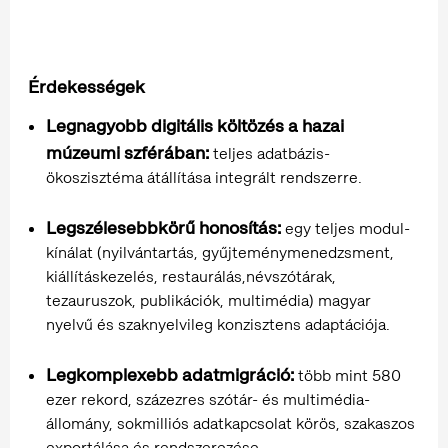
Érdekességek
Legnagyobb digitális költözés a hazai
múzeumi szférában:
teljes adatbázis-
ökoszisztéma átállítása integrált rendszerre.
Legszélesebbkörű honosítás:
egy teljes modul-
kínálat (nyilvántartás, gyűjteménymenedzsment,
kiállításkezelés, restaurálás,névszótárak,
tezauruszok, publikációk, multimédia) magyar
nyelvű és szaknyelvileg konzisztens adaptációja.
Legkomplexebb adatmigráció:
több mint 580
ezer rekord, százezres szótár- és multimédia-
állomány, sokmilliós adatkapcsolat körös, szakaszos
exportálása és rendszerezése.