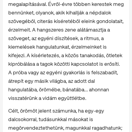
megalapításával. Évről-évre többen kerestek meg
bennünket, olyanok, akik kihallják a népdalok
szövegéből, citerás kíséretéből eleink gondolatait,
érzelmeit. A hangszeres zene alátámasztja a
szöveget, az egyéni díszítések, a ritmus, a
kiemelések hangulatunkat, érzelmeinket is
kifejezi. A kísérletezés, a közös tanakodás, ötletek
kipróbálása a tagok közötti kapcsolatot is erősíti.
A próba vagy az egyéni gyakorlás is felszabadít,
átrepít egy másik világba, az adott dal
hangulatába, örömébe, bánatába… ahonnan
visszatérünk a vidám együttlétbe.
Célt, örömöt jelent számunka, ha egy-egy
dalcsokorral, tudásunkkal másokat is
megörvendeztethetünk, magunkkal ragadhatunk;