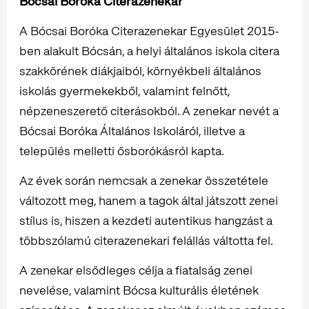
Bócsai Boróka Citerazenekar
A Bócsai Boróka Citerazenekar Egyesület 2015-
ben alakult Bócsán, a helyi általános iskola citera
szakkörének diákjaiból, környékbeli általános
iskolás gyermekekből, valamint felnőtt,
népzeneszerető citerásokból. A zenekar nevét a
Bócsai Boróka Általános Iskoláról, illetve a
település melletti ősborókásról kapta.
Az évek során nemcsak a zenekar összetétele
változott meg, hanem a tagok által játszott zenei
stílus is, hiszen a kezdeti autentikus hangzást a
többszólamú citerazenekari felállás váltotta fel.
A zenekar elsődleges célja a fiatalság zenei
nevelése, valamint Bócsa kulturális életének