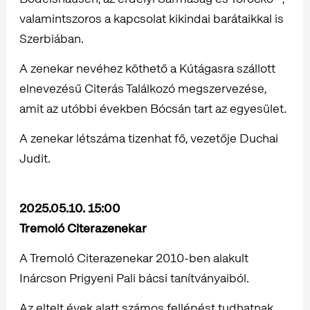
valamintszoros a kapcsolat kikindai barátaikkal is
Szerbiában.
A zenekar nevéhez köthető a Kútágasra szállott
elnevezésű Citerás Találkozó megszervezése,
amit az utóbbi években Bócsán tart az egyesület.
A zenekar létszáma tizenhat fő, vezetője Duchai
Judit.
2025.05.10. 15:00
Tremoló Citerazenekar
A Tremoló Citerazenekar 2010-ben alakult
Inárcson Prigyeni Pali bácsi tanítványaiból.
Az eltelt évek alatt számos fellépést tudhatnak