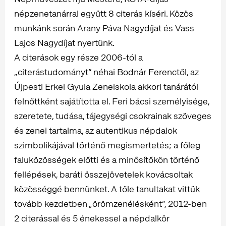
népzenetanárral együtt 8 citerás kíséri. Közös
munkánk során Arany Páva Nagydíjat és Vass
Lajos Nagydíjat nyertünk.
A citerások egy része 2006-tól a
„citerástudományt” néhai Bodnár Ferenctől, az
Újpesti Erkel Gyula Zeneiskola akkori tanárától
felnőttként sajátította el. Feri bácsi személyisége,
szeretete, tudása, tájegységi csokrainak szöveges
és zenei tartalma, az autentikus népdalok
szimbolikájával történő megismertetés; a főleg
faluközösségek előtti és a minősítőkön történő
fellépések, baráti összejövetelek kovácsoltak
közösséggé bennünket. A tőle tanultakat vittük
tovább kezdetben „örömzenélésként”, 2012-ben
2 citerással és 5 énekessel a népdalkör