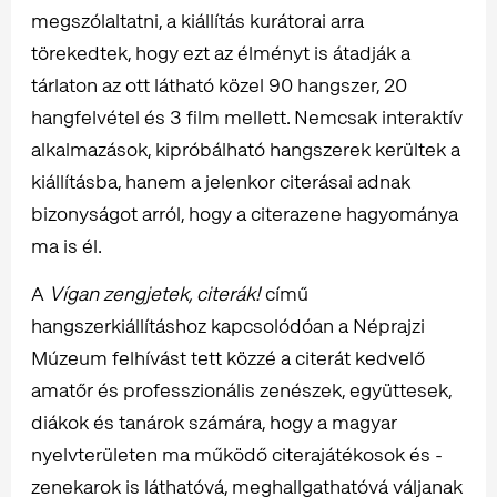
megszólaltatni, a kiállítás kurátorai arra
törekedtek, hogy ezt az élményt is átadják a
tárlaton az ott látható közel 90 hangszer, 20
hangfelvétel és 3 film mellett. Nemcsak interaktív
alkalmazások, kipróbálható hangszerek kerültek a
kiállításba, hanem a jelenkor citerásai adnak
bizonyságot arról, hogy a citerazene hagyománya
ma is él.
A
Vígan zengjetek, citerák!
című
hangszerkiállításhoz kapcsolódóan a Néprajzi
Múzeum felhívást tett közzé a citerát kedvelő
amatőr és professzionális zenészek, együttesek,
diákok és tanárok számára, hogy a magyar
nyelvterületen ma működő citerajátékosok és -
zenekarok is láthatóvá, meghallgathatóvá váljanak