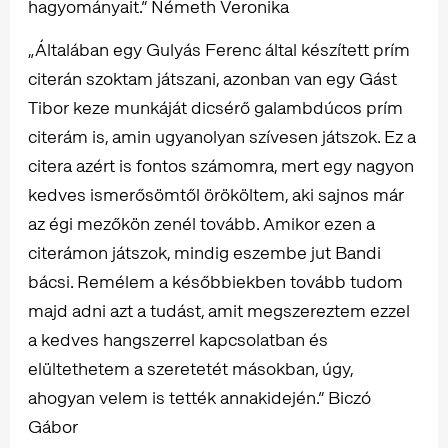
hagyományait.” Németh Veronika
„Általában egy Gulyás Ferenc által készített prím
citerán szoktam játszani, azonban van egy Gást
Tibor keze munkáját dicsérő galambdúcos prím
citerám is, amin ugyanolyan szívesen játszok. Ez a
citera azért is fontos számomra, mert egy nagyon
kedves ismerősömtől örököltem, aki sajnos már
az égi mezőkön zenél tovább. Amikor ezen a
citerámon játszok, mindig eszembe jut Bandi
bácsi. Remélem a későbbiekben tovább tudom
majd adni azt a tudást, amit megszereztem ezzel
a kedves hangszerrel kapcsolatban és
elültethetem a szeretetét másokban, úgy,
ahogyan velem is tették annakidején.” Biczó
Gábor