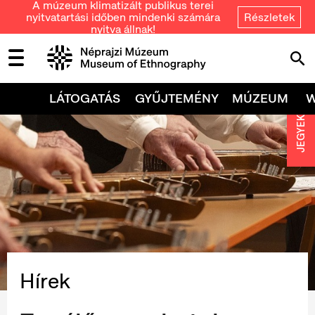
A múzeum klimatizált publikus terei
nyitvatartási időben mindenki számára
Részletek
nyitva állnak!
LÁTOGATÁS
GYŰJTEMÉNY
MÚZEUM
JEGYEK
Hírek