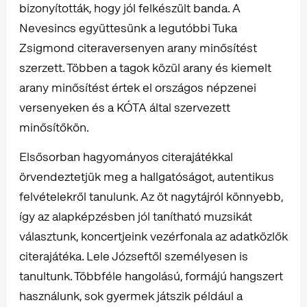
bizonyították, hogy jól felkészült banda. A
Nevesincs együttesünk a legutóbbi Tuka
Zsigmond citeraversenyen arany minősítést
szerzett. Többen a tagok közül arany és kiemelt
arany minősítést értek el országos népzenei
versenyeken és a KÓTA által szervezett
minősítőkön.
Elsősorban hagyományos citerajátékkal
örvendeztetjük meg a hallgatóságot, autentikus
felvételekről tanulunk. Az öt nagytájról könnyebb,
így az alapképzésben jól tanítható muzsikát
választunk, koncertjeink vezérfonala az adatközlők
citerajátéka. Lele Józseftől személyesen is
tanultunk. Többféle hangolású, formájú hangszert
használunk, sok gyermek játszik például a