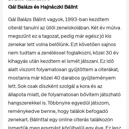
Gál Balázs és Hajnáczki Bálint
Gál Balázs Bálint vagyok, 1993-ban kezdtem
citerát tanulni az üllői zeneiskolában. Két év múlva
megszűnt ez a tagozat, pedig már egész jó kis
zenekar lett volna belőlünk. Ezt követően sajnos
nem tudtam a zenéléssel foglalkozni, közel 30 év
kihagyás után kezdtem el ismét játszani. Ez idő
alatt viszont folyamatosan gyűjtöttem a citerákat,
mostanra már közel 40 darabos gyűjteményem
lett. Sok csak díszként szolgál a kora és az
állapota miatt, de folyamatosan bővítem játszható
hangszerekkel is. Többnyire egyedül játszom,
reménykedve benne, hogy találok befogadó
zenekart. Bálinttal egy online citerás találkozón
ismertük meg egymást körülbelül egy éve. Ez lesz