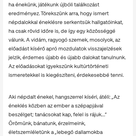
ha énekünk, játékunk újbóli találkozást
eredményez. Törekszünk arra, hogy ismert
népdalokkal éneklésre serkentsük hallgatóinkat,
ha csak rövid időre is, de így egy közösséggé
válunk. A vidám, ragyogó szemek, mosolyok, az
előadást kísérő apró mozdulatok visszajelzések
jelzik, érdemes újabb és újabb dalokat tanulnunk.
Az előadásokat igyekszünk kultúrtörténeti
ismeretekkel is kiegészíteni, érdekesebbé tenni.
Aki népdalt énekel, hangszerrel kíséri, átéli: „Az
éneklés közben az ember a szépapjával
beszélget; tanácsokat kap, felel is rájuk…”
Örömünk, bánatunk, érzelmeink,
életszemléletünk a „lebegő dallamokba