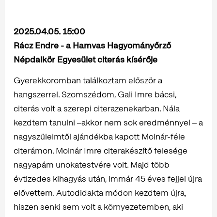
2025.04.05. 15:00
Rácz Endre - a Hamvas Hagyományőrző
Népdalkör Egyesület citerás kísérője
Gyerekkoromban találkoztam először a
hangszerrel. Szomszédom, Gali Imre bácsi,
citerás volt a szerepi citerazenekarban. Nála
kezdtem tanulni ‒akkor nem sok eredménnyel ‒ a
nagyszüleimtől ajándékba kapott Molnár-féle
citerámon. Molnár Imre citerakészítő felesége
nagyapám unokatestvére volt. Majd több
évtizedes kihagyás után, immár 45 éves fejjel újra
elővettem. Autodidakta módon kezdtem újra,
hiszen senki sem volt a környezetemben, aki