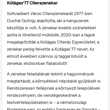
Kútágas'77 Citerazenekar
Soltvadkert Város Citerazenekarát 1977-ben
Duchai György alapította, aki a hangszerek
készítője is volt. A zenekar kisebb szünetekkel
azóta is töretlenül működik. 2020-ban a tagok
megalapították a Kútágas Citerás Egyesületet, a
zenekar pedig felvette a Kútágas’77 nevet. Az
elmúlt években számos új taggal bővült a
zenekar, elsősorban fiatalodott!
A zenekar feladatának tekinti a hagyományok
megtartását, a környékbeli népdalok gyűjtését is.
Rendszeresen fellépnek a környező települések
rendezvényein, de vendégeskednek a
testvértelepüléseken is ‒ a németországi
Bodelshausen, az erdélyi Sarmaság és Torockó ‒,