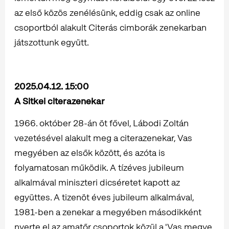
az első közös zenélésünk, eddig csak az online
csoportból alakult Citerás cimborák zenekarban
játszottunk együtt.
2025.04.12. 15:00
A Sitkei citerazenekar
1966. október 28-án öt fővel, Lábodi Zoltán
vezetésével alakult meg a citerazenekar, Vas
megyében az elsők között, és azóta is
folyamatosan működik. A tízéves jubileum
alkalmával miniszteri dicséretet kapott az
együttes. A tizenöt éves jubileum alkalmával,
1981-ben a zenekar a megyében másodikként
nyerte el az amatőr csoportok közül a 'Vas megye