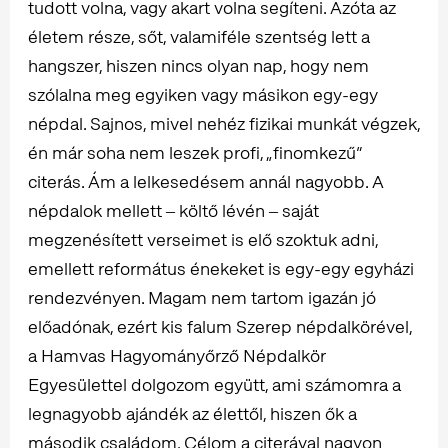
tudott volna, vagy akart volna segíteni. Azóta az
életem része, sőt, valamiféle szentség lett a
hangszer, hiszen nincs olyan nap, hogy nem
szólalna meg egyiken vagy másikon egy-egy
népdal. Sajnos, mivel nehéz fizikai munkát végzek,
én már soha nem leszek profi, „finomkezű”
citerás. Ám a lelkesedésem annál nagyobb. A
népdalok mellett ‒ költő lévén ‒ saját
megzenésített verseimet is elő szoktuk adni,
emellett református énekeket is egy-egy egyházi
rendezvényen. Magam nem tartom igazán jó
előadónak, ezért kis falum Szerep népdalkörével,
a Hamvas Hagyományőrző Népdalkör
Egyesülettel dolgozom együtt, ami számomra a
legnagyobb ajándék az élettől, hiszen ők a
második családom. Célom a citerával nagyon