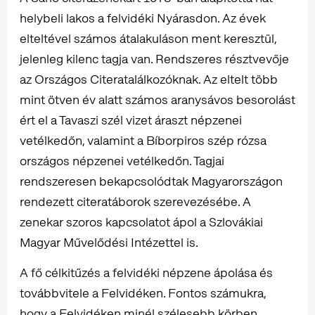
helybeli lakos a felvidéki Nyárasdon. Az évek
elteltével számos átalakuláson ment keresztül,
jelenleg kilenc tagja van. Rendszeres résztvevője
az Országos Citeratalálkozóknak. Az eltelt több
mint ötven év alatt számos aranysávos besorolást
ért el a Tavaszi szél vizet áraszt népzenei
vetélkedőn, valamint a Bíborpiros szép rózsa
országos népzenei vetélkedőn. Tagjai
rendszeresen bekapcsolódtak Magyarországon
rendezett citeratáborok szerevezésébe. A
zenekar szoros kapcsolatot ápol a Szlovákiai
Magyar Művelődési Intézettel is.
A fő célkitűzés a felvidéki népzene ápolása és
továbbvitele a Felvidéken. Fontos számukra,
hogy a Felvidéken minél szélesebb körben