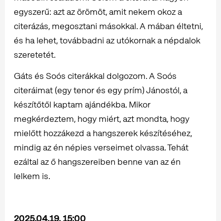
egyszerű: azt az örömöt, amit nekem okoz a
citerázás, megosztani másokkal. A mában éltetni,
és ha lehet, továbbadni az utókornak a népdalok
szeretetét.
Gáts és Soós citerákkal dolgozom. A Soós
citeráimat (egy tenor és egy prím) Jánostól, a
készítőtől kaptam ajándékba. Mikor
megkérdeztem, hogy miért, azt mondta, hogy
mielőtt hozzákezd a hangszerek készítéséhez,
mindig az én népies verseimet olvassa. Tehát
ezáltal az ő hangszereiben benne van az én
lelkem is.
2025.04.19. 15:00