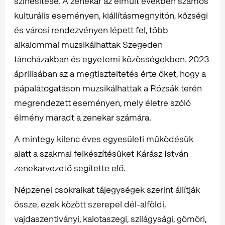
színesítése. A zenekar az elmúlt években számos
kulturális eseményen, kiállításmegnyitón, községi
és városi rendezvényen lépett fel, több
alkalommal muzsikálhattak Szegeden
táncházakban és egyetemi közösségekben. 2023
áprilisában az a megtiszteltetés érte őket, hogy a
pápalátogatáson muzsikálhattak a Rózsák terén
megrendezett eseményen, mely életre szóló
élmény maradt a zenekar számára.
A mintegy kilenc éves egyesületi működésük
alatt a szakmai felkészítésüket Kárász István
zenekarvezető segítette elő.
Népzenei csokraikat tájegységek szerint állítják
össze, ezek között szerepel dél-alföldi,
vajdaszentiványi, kalotaszegi, szilágysági, gömöri,