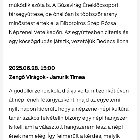
működik azóta is. A Búzavirág Éneklőcsoport
társegyüttese, de önállóan is többször arany
minősítést értek el a Bíborpiros Szép Rózsa
Népzenei Vetélkedőn. Az együttesben citerás és
egy köcsögdudás játszik, vezetőjük Bedecs Ilona.
2025.06.28. 15:00
Zengő Virágok - Janurik Tímea
A gödöllői zeneiskola diákja voltam tizenkét éven
át népi ének főtárgyasként, majd az egyetemi
nyílt napon kiderült, hogy a népzene-népi kultúra
tanár szakos felvételin bizony egy népi hangszer
is kell, ami a választott hangszerem lesz, a népi
ének nem elég. Így felmerült a kérdés, melyik