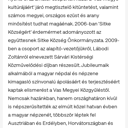
kultúrájáért' járó megtisztelő kitüntetést, valamint
számos megyei, országos ezüst és arany
minősítést tudhat magáénak. 2006-ban 'Sitke
Községért' érdemérmet adományozott az
együttesnek Sitke Község Önkormányzata. 2009-
ben a csoport az alapító-vezetőjükről, Lábodi
Zoltánról elnevezett Sárvári Kistérségi
Közművelődési díjban részesült. Jubileumaik
alkalmából a magyar népdal és népzene
kimagasló színvonalú ápolásáért és terjesztéséért
kaptak elismerést a Vas Megyei Közgyűléstől.
Nemcsak hazánkban, hanem országhatáron kívül
is népszerűsítették az elmúlt közel hatvan évben
a magyar népzenét, többször léptek fel
Ausztriában és Erdélyben, Horvátországban és