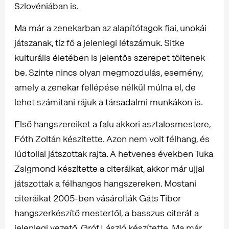
Szlovéniában is.
Ma már a zenekarban az alapítótagok fiai, unokái
játszanak, tíz fő a jelenlegi létszámuk. Sitke
kulturális életében is jelentős szerepet töltenek
be. Szinte nincs olyan megmozdulás, esemény,
amely a zenekar fellépése nélkül múlna el, de
lehet számítani rájuk a társadalmi munkákon is.
Első hangszereiket a falu akkori asztalosmestere,
Fóth Zoltán készítette. Azon nem volt félhang, és
lúdtollal játszottak rajta. A hetvenes években Tuka
Zsigmond készítette a citeráikat, akkor már ujjal
játszottak a félhangos hangszereken. Mostani
citeráikat 2005-ben vásárolták Gáts Tibor
hangszerkészítő mestertől, a basszus citerát a
jelenlegi vezető, Gróf László készítette. Ma már