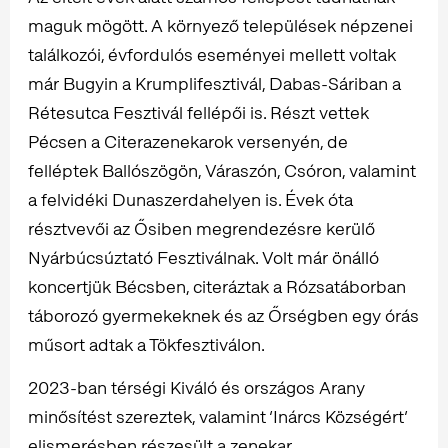
maguk mögött. A környező települések népzenei
találkozói, évfordulós eseményei mellett voltak
már Bugyin a Krumplifesztivál, Dabas-Sáriban a
Rétesutca Fesztivál fellépői is. Részt vettek
Pécsen a Citerazenekarok versenyén, de
felléptek Ballószögön, Váraszón, Csóron, valamint
a felvidéki Dunaszerdahelyen is. Évek óta
résztvevői az Ősiben megrendezésre kerülő
Nyárbúcsúztató Fesztiválnak. Volt már önálló
koncertjük Bécsben, citeráztak a Rózsatáborban
táborozó gyermekeknek és az Őrségben egy órás
műsort adtak a Tökfesztiválon.
2023-ban térségi Kiváló és országos Arany
minősítést szereztek, valamint ‘Inárcs Községért’
elismerésben részesült a zenekar.