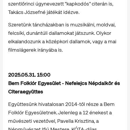
szentlőrinci úgynevezett "kapkodós" citerán is,
Takács Józsefné játékát idézve.
Szeretünk táncházakban is muzsikálni, moldvai,
felcsíki, dunántúli dallamokat játszunk. Olykor
elkalandozunk a középkori dallamok, vagy a mai
filmslágerek irányába is.
2025.05.31. 15:00
Bem Folklór Egyesület - Nefelejcs Népdalkör és
Citeraegyüttes
Együttesünk hivatalosan 2014-től része a Bem
Folklór Egyesületnek. Jelenleg a 12 énekest a
művészeti vezetővel, Pavella Krisztina, a
Népművészet Ifjú Mestere, KÓTA-díjas