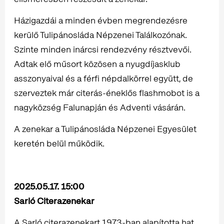
Házigazdái a minden évben megrendezésre
kerülő Tulipánosláda Népzenei Találkozónak.
Szinte minden inárcsi rendezvény résztvevői.
Adtak elő műsort közösen a nyugdíjasklub
asszonyaival és a férfi népdalkörrel együtt, de
szerveztek már citerás-éneklős flashmobot is a
nagyközség Falunapján és Adventi vásárán.
A zenekar a Tulipánosláda Népzenei Egyesület
keretén belül működik.
2025.05.17. 15:00
Sarló Citerazenekar
A Sarló citerazenekart 1973-ban alapította hat