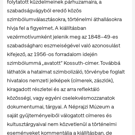
folytatott küzdelmeinek párhuzamaira, a
szabadságvágyból eredő közös
szimbólumválasztásokra, történelmi áthallásokra
hívja fel a figyelmet. A kiállításban
vezérmotívumként jelenik meg az 1848–49-es
szabadságharc eszmeiségével való azonosulást
kifejező, az 1956-os forradalom idején
szimbólummá „avatott” Kossuth-címer. Továbbá
láthatók a hatalmat szimbolizáló, törvénybe foglalt
hivatalos nemzeti jelképek (címerek, zászlók),
kiragadott részletei és az arra reflektáló
közösségi, vagy egyéni cselekvésmozzanatok
dokumentumai, tárgyai. A Néprajzi Múzeum a
saját gyűjteményeiből válogatott címeres és
kultusztárgyaival nem közvetlenül a történelmi
eseményeket kommentálja a kiállításban, de