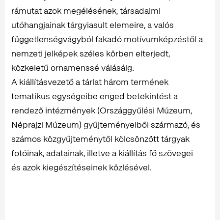
rámutat azok megélésének, társadalmi
utóhangjainak tárgyiasult elemeire, a valós
függetlenségvágyból fakadó motívumképzéstől a
nemzeti jelképek széles körben elterjedt,
közkeletű ornamenssé válásáig.
A kiállításvezető a tárlat három termének
tematikus egységeibe enged betekintést a
rendező intézmények (Országgyűlési Múzeum,
Néprajzi Múzeum) gyűjteményeiből származó, és
számos közgyűjteménytől kölcsönzött tárgyak
fotóinak, adatainak, illetve a kiállítás fő szövegei
és azok kiegészítéseinek közlésével.