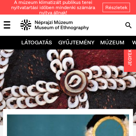
A múzeum klimatizált publikus terei
nyitvatartási időben mindenki számára
Részletek
nyitva állnak!
LÁTOGATÁS
GYŰJTEMÉNY
MÚZEUM
JEGYEK