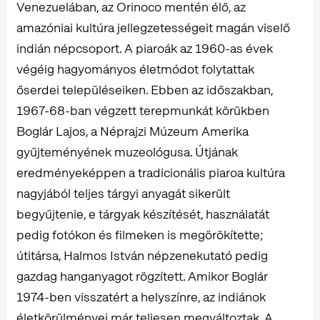
Venezuelában, az Orinoco mentén élő, az
amazóniai kultúra jellegzetességeit magán viselő
indián népcsoport. A piaroák az 1960-as évek
végéig hagyományos életmódot folytattak
őserdei településeiken. Ebben az időszakban,
1967-68-ban végzett terepmunkát körükben
Boglár Lajos, a Néprajzi Múzeum Amerika
gyűjteményének muzeológusa. Útjának
eredményeképpen a tradicionális piaroa kultúra
nagyjából teljes tárgyi anyagát sikerült
begyűjtenie, e tárgyak készítését, használatát
pedig fotókon és filmeken is megörökítette;
útitársa, Halmos István népzenekutató pedig
gazdag hanganyagot rögzített. Amikor Boglár
1974-ben visszatért a helyszínre, az indiánok
életkörülményei már teljesen megváltoztak. A