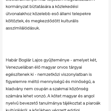
kormányzat bíztatására a közlekedési
útvonalakhoz közelebb eső állami telepekre
költöztek, és megkezdődött kulturális
asszimilálódásuk.
Habár Boglár Lajos gyűjteménye - amelyet két,
Venezuelában élő magyar orvos tárgyai
egészítenek ki - nemzetközi viszonylatban is
figyelemre méltó mennyiségű és minőségű, a
kiadvány nem csupán a szakmai közönség
számára lehet vonzó. A kötet magyar és angol
nyelvű bevezető tanulmánya tájékoztat a piaroák
kultúrájáról, a körükben végzett eddigi