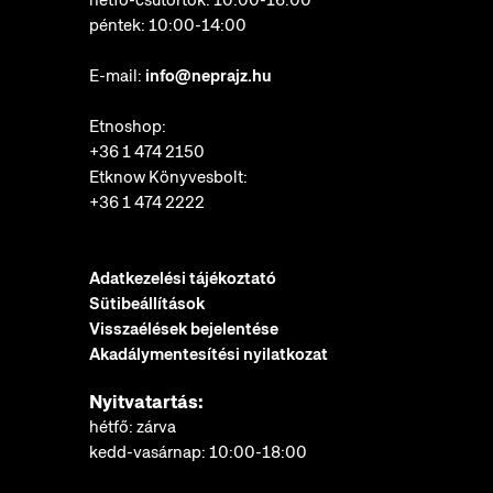
péntek: 10:00-14:00
E-mail:
info@neprajz.hu
Etnoshop:
+36 1 474 2150
Etknow Könyvesbolt:
+36 1 474 2222
Adatkezelési tájékoztató
Sütibeállítások
Visszaélések bejelentése
Akadálymentesítési nyilatkozat
Nyitvatartás:
hétfő: zárva
kedd-vasárnap: 10:00-18:00