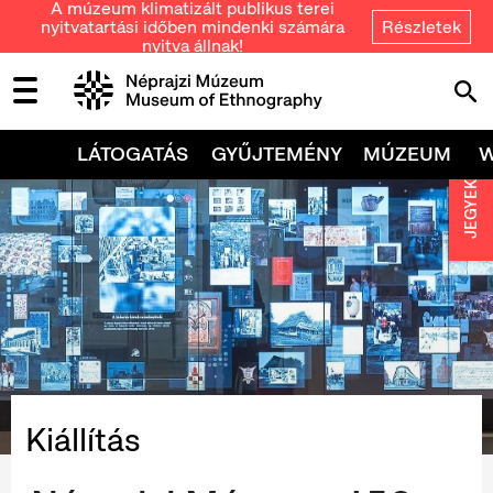
A múzeum klimatizált publikus terei
nyitvatartási időben mindenki számára
Részletek
nyitva állnak!
LÁTOGATÁS
GYŰJTEMÉNY
MÚZEUM
JEGYEK
Kiállítás