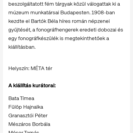
beszolgáltatott fém tárgyak közül válogattak ki a
múzeum munkatársai Budapesten. 1908-ban
kezdte el Bartók Béla híres román népzenei
gyűjtését, a fonográfhengerek eredeti dobozai és
egy fonográfkészülék is megtekinthetőek a
kiállításban.
Helyszín: MÉTA tér
A kiállítás kurátorai:
Bata Tímea
Fülöp Hajnalka
Granasztói Péter
Mészáros Borbála
Móser Tamás