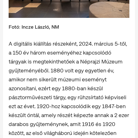
Fotó: Incze László, NM
A digitális kiállítás részeként, 2024. március 5-től,
a 150 év három eseményéhez kapcsolódó
tárgyak is megtekinthetőek a Néprajzi Múzeum
gyűjteményéből. 1880 volt egy egyetlen év,
amikor nem sikerült múzeumi eseményt
azonosítani, ezért egy 1880-ban készül
pásztorművészeti tárgy, egy rühzsírtató képviseli
ezt az évet. 1920-hoz kapcsolódik egy 1847-ben
készült óntál, amely részét képezte annak a 2 ezer
darabos gyűjteménynek, amit 1916 és 1920
között, az első világháború idején kötelezően