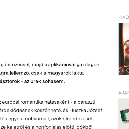
KIA
apjúhímzéssel, majd applikációval gazdagon
ágra jellemző, csak a magyarok lakta
pásztorok - az urak sohasem.
AJÁN
z európai romantika hatásaként - a paraszti
ó érdeklődésnek köszönhető, és Huszka József
ítés egyes motívumait, azok elrendezését,
e keletről és a honfoglalás előtti időkből