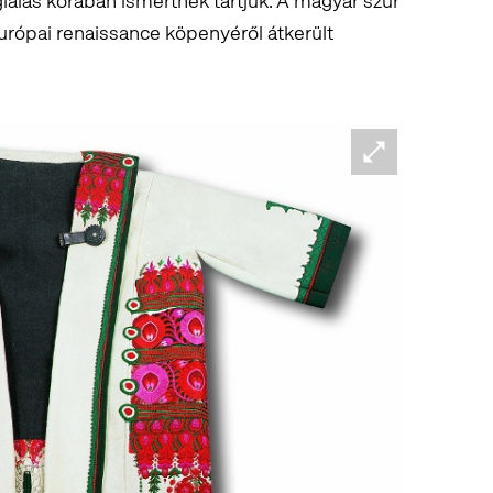
lalás korában ismertnek tartjuk. A magyar szűr
európai renaissance köpenyéről átkerült