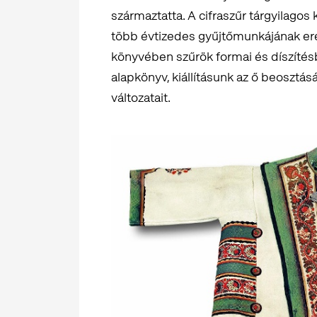
származtatta. A cifraszűr tárgyilagos 
több évtizedes gyűjtőmunkájának e
könyvében szűrök formai és díszítés
alapkönyv, kiállításunk az ő beosztá
változatait.