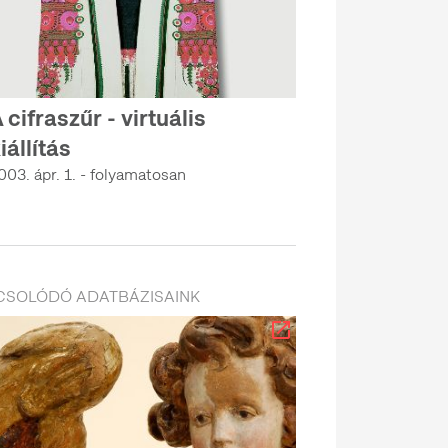
 cifraszűr - virtuális
iállítás
003. ápr. 1. - folyamatosan
CSOLÓDÓ ADATBÁZISAINK