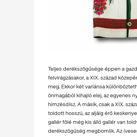
Teljes derékszögűsége éppen a gazdag
felvirágzásakor, a XIX. század közep
meg. Ekkor két variánsa különbözteth
önmagából kihajló elej, az egyenes ny
hímzésdísz. A másik, csak a XIX. száza
toldott hosszú, az aljáig érő keskeny
gallér fölé még kis álló gallér van to
derékszögűség megbomlik. Az ívesen s