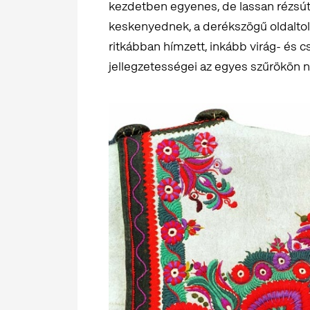
kezdetben egyenes, de lassan rézsúto
keskenyednek, a derékszögű oldaltol
ritkábban hímzett, inkább virág- és cs
jellegzetességei az egyes szűrökön