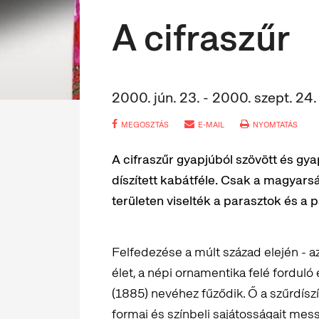
A cifraszűr
2000. jún. 23. - 2000. szept. 24.
MEGOSZTÁS
E-MAIL
NYOMTATÁS
A cifraszűr gyapjúból szövött és gy
díszített kabátféle. Csak a magyars
területen viselték a parasztok és a 
Felfedezése a múlt század elején - a
élet, a népi ornamentika felé fordul
(1885) nevéhez fűződik. Ő a szűrdísz
formai és színbeli sajátosságait messz