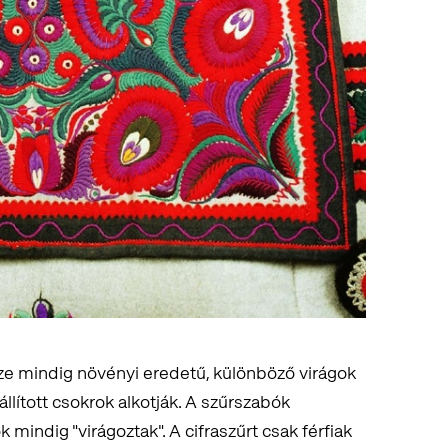
ísze mindig növényi eredetű, különböző virágok
llított csokrok alkotják. A szűrszabók
indig "virágoztak". A cifraszűrt csak férfiak