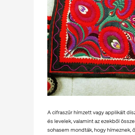
A cifraszűr hímzett vagy applikált d
és levelek, valamint az ezekből összeá
sohasem mondták, hogy hímeznek, ők m