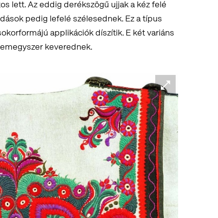
s lett. Az eddig derékszögű ujjak a kéz felé
dások pedig lefelé szélesednek. Ez a típus
okorformájú applikációk díszítik. E két variáns
 nemegyszer keverednek.