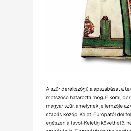
A szűr derékszögű alapszabását a tex
metszése határozta meg. E korai, de
magyar szűr, amelynek jellemzője az u
szabás Közép-Kelet-Európától dél fel
egészen a Távol-Keletig követhető, n