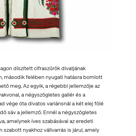
on díszített cifraszűrök divatjának
én, második felében nyugati hatásra bomlott
ető meg. Az egyik, a régebbi jellemzője az
akvonal, a négyszögletes gallér és a
d vége óta divatos variánsnál a két elej fölé
edő sáv a jellemző. Ennél a négyszögletes
ldva, amelynek íves szabásával az eredeti
zabott nyakhoz vállvarrás is járul, amely