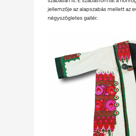
szabásán is. E szabásformát a honfog
jellemzője az alapszabás mellett az 
négyszögletes gallér.