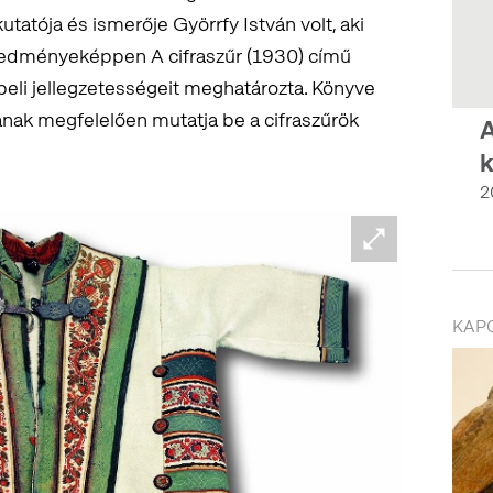
kutatója és ismerője Györrfy István volt, aki
redményeképpen A cifraszűr (1930) című
beli jellegzetességeit meghatározta. Könyve
sának megfelelően mutatja be a cifraszűrök
A
k
2
KAP