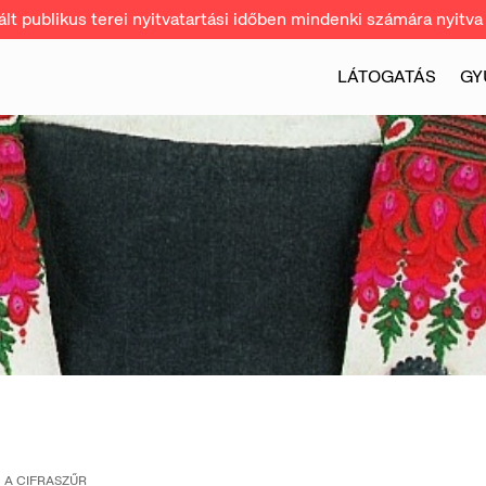
t publikus terei nyitvatartási időben mindenki számára nyitva 
LÁTOGATÁS
GY
A CIFRASZŰR