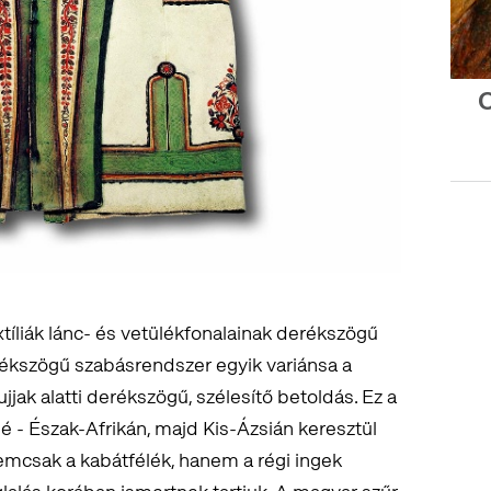
O
tíliák lánc- és vetülékfonalainak derékszögű
rékszögű szabásrendszer egyik variánsa a
jjak alatti derékszögű, szélesítő betoldás. Ez a
é - Észak-Afrikán, majd Kis-Ázsián keresztül
emcsak a kabátfélék, hanem a régi ingek