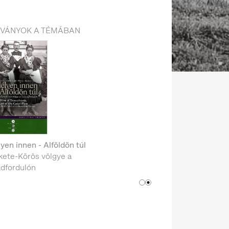
DVÁNYOK A TÉMÁBAN
yen innen - Alföldön túl
kete-Körös völgye a
adfordulón