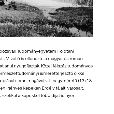
olozsvári Tudományegyetem Földtani
t. Mivel ő is ellenezte a magyar és román
lanul nyugdíjazták. Közel félszáz tudományos
ermészettudományi ismeretterjesztő cikke
ndulásai során magával vitt nagyméretű (13x18
 igényes képeken Erdély tájait, városait,
zekkel a képekkel több díjat is nyert