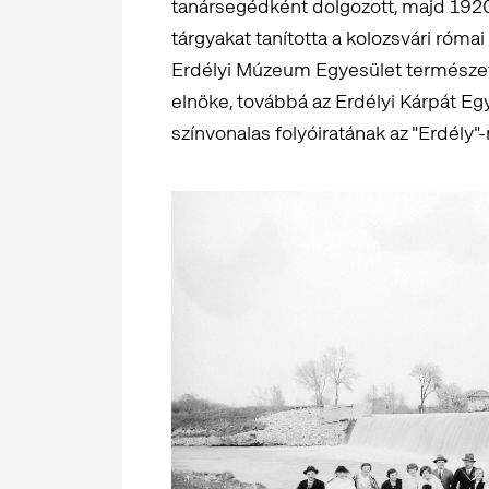
tanársegédként dolgozott, majd 1920t
tárgyakat tanította a kolozsvári róm
Erdélyi Múzeum Egyesület természet
elnöke, továbbá az Erdélyi Kárpát Eg
színvonalas folyóiratának az "Erdély"