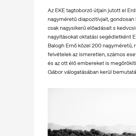
Az EKE tagtoborzó útjain jutott el E
nagyméretű diapozitívjait, gondosan 
csak nagysikerű előadásait s kedvcsiná
nagyításokat oktatási segédletként Er
Balogh Ernő közel 200 nagyméretű, r
felvételek az ismeretlen, számos eset
és az ott élő embereket is megörökíti
Gábor válogatásában kerül bemutatá