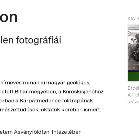
kon
KIA
en fotográfiái
 hírneves romániai magyar geológus,
Erdél
ületett Bihar megyében, a Köröskisjenőhöz
A Fe
sorban a Kárpátmedence földrajzának
száz
ermészettudósok, oktatók körében ismert.
yetem Ásványföldtani Intézetében