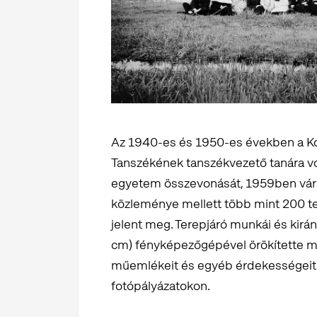
Az 1940-es és 1950-es években a K
Tanszékének tanszékvezető tanára vol
egyetem összevonását, 1959ben várat
közleménye mellett több mint 200 t
jelent meg. Terepjáró munkái és kirá
cm) fényképezőgépével örökítette meg
műemlékeit és egyéb érdekességeit. E
fotópályázatokon.