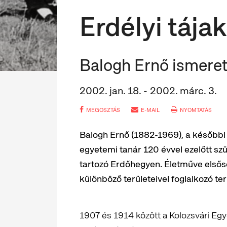
Erdélyi tája
Balogh Ernő ismeretl
2002. jan. 18. - 2002. márc. 3.
MEGOSZTÁS
E-MAIL
NYOMTATÁS
Balogh Ernő (1882-1969), a későbbi
egyetemi tanár 120 évvel ezelőtt sz
tartozó Erdőhegyen. Életműve első
különböző területeivel foglalkozó t
1907 és 1914 között a Kolozsvári Eg