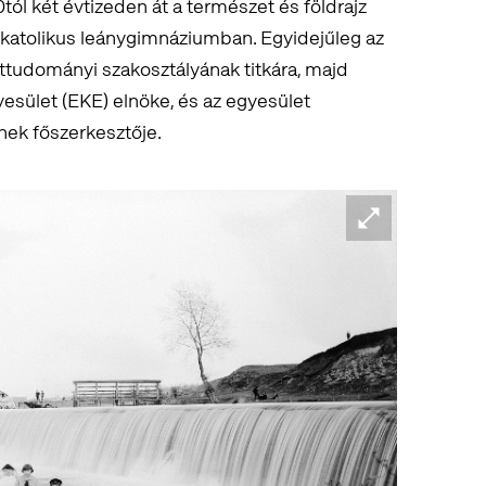
ól két évtizeden át a természet és földrajz
ai katolikus leánygimnáziumban. Egyidejűleg az
tudományi szakosztályának titkára, majd
yesület (EKE) elnöke, és az egyesület
-nek főszerkesztője.