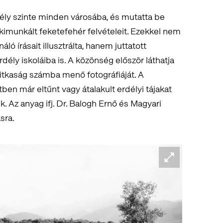
rdély szinte minden városába, és mutatta be
kimunkált feketefehér felvételeit. Ezekkel nem
ló írásait illusztrálta, hanem juttatott
dély iskoláiba is. A közönség először láthatja
itkaság számba menő fotográfiáját. A
ben már eltűnt vagy átalakult erdélyi tájakat
k. Az anyag ifj. Dr. Balogh Ernő és Magyari
sra.