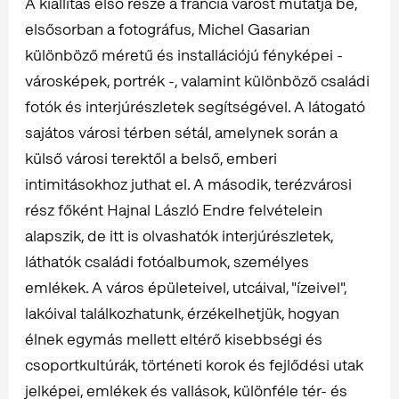
A kiállítás első része a francia várost mutatja be,
elsősorban a fotográfus, Michel Gasarian
különböző méretű és installációjú fényképei -
városképek, portrék -, valamint különböző családi
fotók és interjúrészletek segítségével. A látogató
sajátos városi térben sétál, amelynek során a
külső városi terektől a belső, emberi
intimitásokhoz juthat el. A második, terézvárosi
rész főként Hajnal László Endre felvételein
alapszik, de itt is olvashatók interjúrészletek,
láthatók családi fotóalbumok, személyes
emlékek. A város épületeivel, utcáival, "ízeivel",
lakóival találkozhatunk, érzékelhetjük, hogyan
élnek egymás mellett eltérő kisebbségi és
csoportkultúrák, történeti korok és fejlődési utak
jelképei, emlékek és vallások, különféle tér- és