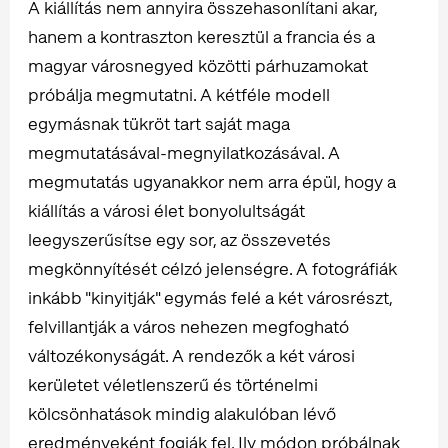
A kiállítás nem annyira összehasonlítani akar,
hanem a kontraszton keresztül a francia és a
magyar városnegyed közötti párhuzamokat
próbálja megmutatni. A kétféle modell
egymásnak tükröt tart saját maga
megmutatásával-megnyilatkozásával. A
megmutatás ugyanakkor nem arra épül, hogy a
kiállítás a városi élet bonyolultságát
leegyszerűsítse egy sor, az összevetés
megkönnyítését célzó jelenségre. A fotográfiák
inkább "kinyitják" egymás felé a két városrészt,
felvillantják a város nehezen megfogható
változékonyságát. A rendezők a két városi
kerületet véletlenszerű és történelmi
kölcsönhatások mindig alakulóban lévő
eredményeként fogják fel. Ily módon próbálnak