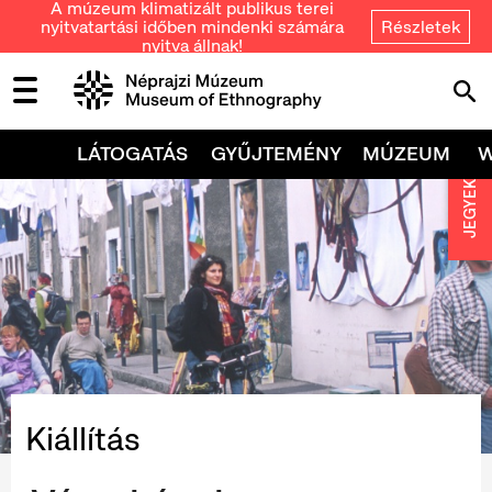
A múzeum klimatizált publikus terei
nyitvatartási időben mindenki számára
Részletek
nyitva állnak!
LÁTOGATÁS
GYŰJTEMÉNY
MÚZEUM
JEGYEK
Kiállítás