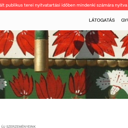
t publikus terei nyitvatartási időben mindenki számára nyitva 
LÁTOGATÁS
GY
ÚJ SZERZEMÉNYEINK