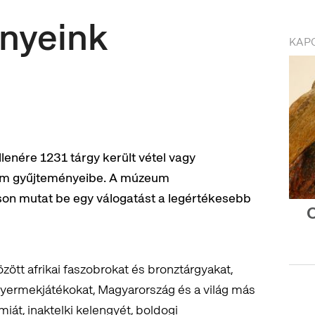
nyeink
KAP
lenére 1231 tárgy került vétel vagy
eum gyűjteményeibe. A múzeum
on mutat be egy válogatást a legértékesebb
O
özött afrikai faszobrokat és bronztárgyakat,
 gyermekjátékokat, Magyarország és a világ más
miát, inaktelki kelengyét, boldogi