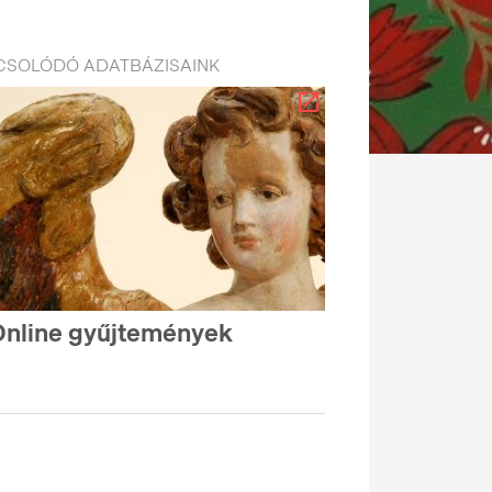
CSOLÓDÓ ADATBÁZISAINK
nline gyűjtemények