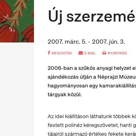
Új szerzemé
2007. márc. 5. - 2007. jún. 3.
MEGOSZTÁS
E-MAIL
NYOMTATÁS
2006-ban a szűkös anyagi helyzet el
ajándékozás útján a Néprajzi Múz
hagyományosan egy kamarakiállítás
tárgyak közül.
Az idei kiállításon láthatunk többek k
festett polinéz kéregszövetet, hanti
tájairól származó értékes fekete kerá