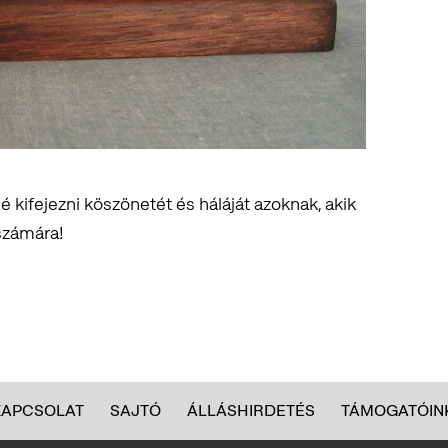
 kifejezni köszönetét és háláját azoknak, akik
számára!
KAPCSOLAT
SAJTÓ
ÁLLÁSHIRDETÉS
TÁMOGATÓIN