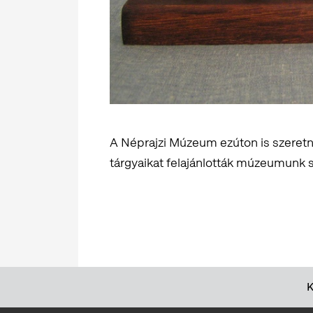
A Néprajzi Múzeum ezúton is szeretné
tárgyaikat felajánlották múzeumunk 