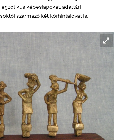
 egzotikus képeslapokat, adattári
októl származó két körhintalovat is.