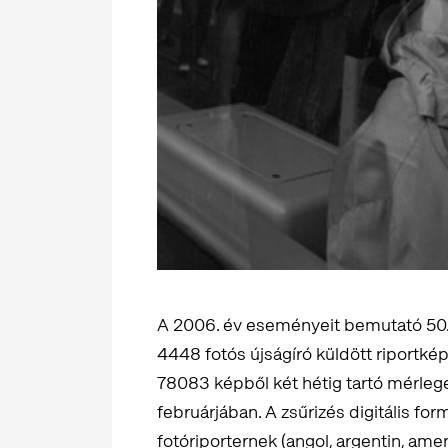
A 2006. év eseményeit bemutató 50.
4448 fotós újságíró küldött riportképe
78083 képből két hétig tartó mérle
februárjában. A zsűrizés digitális for
fotóriporternek (angol, argentin, amerika