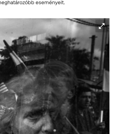
gmeghatározóbb eseményeit.