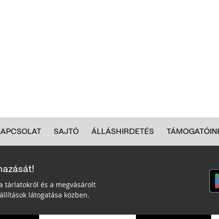
KAPCSOLAT
SAJTÓ
ÁLLÁSHIRDETÉS
TÁMOGATÓIN
mazását!
a tárlatokról és a megvásárolt
llítások látogatása közben.