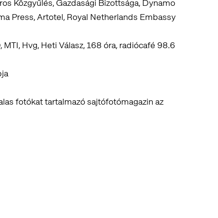
os Közgyűlés, Gazdasági Bizottsága, Dynamo
ma Press, Artotel, Royal Netherlands Embassy
MTI, Hvg, Heti Válasz, 168 óra, radiócafé 98.6
pja
as fotókat tartalmazó sajtófotómagazin az