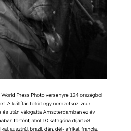
 World Press Photo versenyre 124 országból
t. A kiállítás fotóit egy nemzetközi zsűri
gelés után válogatta Amszterdamban ez év
mában történt, ahol 10 kategória díjait 58
i, ausztrál, brazil, dán, dél- afrikai, francia,