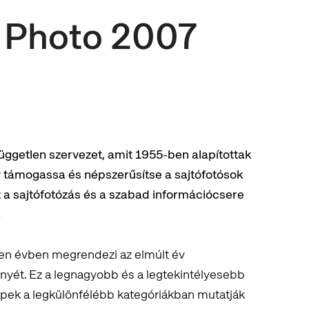
 Photo 2007
üggetlen szervezet, amit 1955-ben alapítottak
y támogassa és népszerűsítse a sajtófotósok
 a sajtófotózás és a szabad információcsere
.
en évben megrendezi az elmúlt év
nyét. Ez a legnagyobb és a legtekintélyesebb
képek a legkülönfélébb kategóriákban mutatják