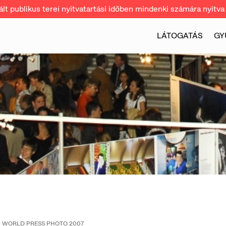
t publikus terei nyitvatartási időben mindenki számára nyitva 
LÁTOGATÁS
GY
WORLD PRESS PHOTO 2007