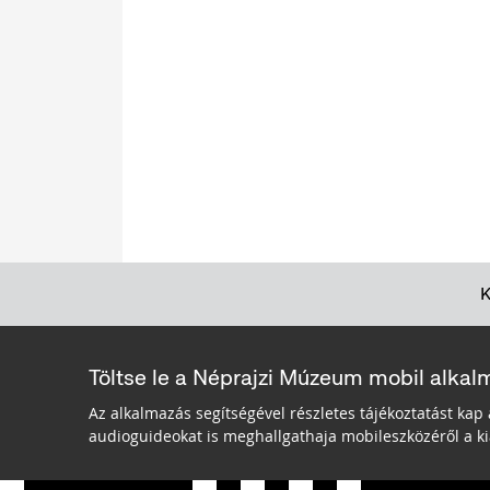
Töltse le a Néprajzi Múzeum mobil alkal
Az alkalmazás segítségével részletes tájékoztatást kap 
audioguideokat is meghallgathaja mobileszközéről a kiá