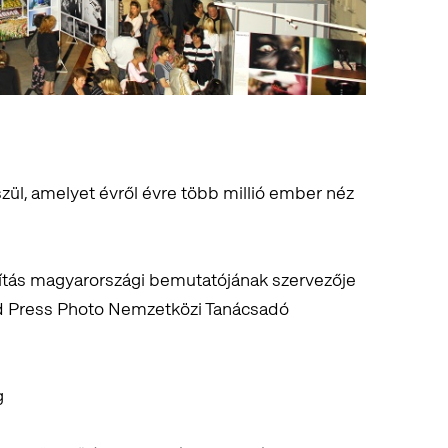
észül, amelyet évről évre több millió ember néz
lítás magyarországi bemutatójának szervezője
ld Press Photo Nemzetközi Tanácsadó
g