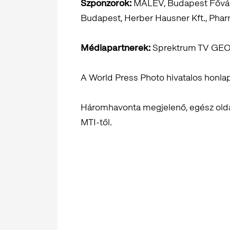
Szponzorok:
MALÉV, Budapest Fővár
Budapest, Herber Hausner Kft., Phar
Médiapartnerek:
Sprektrum TV GEO, 
A World Press Photo hivatalos honla
Háromhavonta megjelenő, egész oldal
MTI-től.