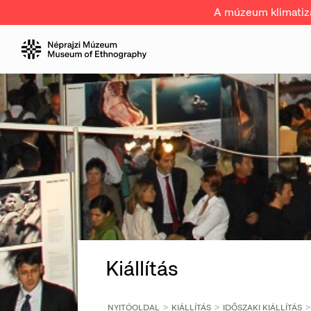
A múzeum klimatizál
Kiállítás
NYITÓOLDAL
KIÁLLÍTÁS
IDŐSZAKI KIÁLLÍTÁS