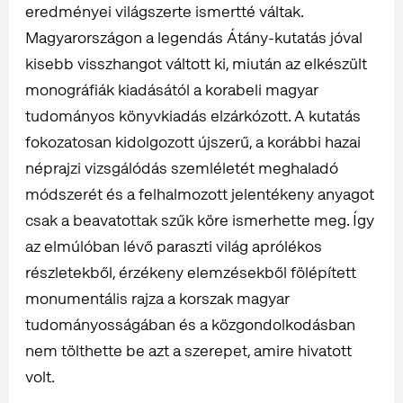
eredményei világszerte ismertté váltak.
Magyarországon a legendás Átány-kutatás jóval
kisebb visszhangot váltott ki, miután az elkészült
monográfiák kiadásától a korabeli magyar
tudományos könyvkiadás elzárkózott. A kutatás
fokozatosan kidolgozott újszerű, a korábbi hazai
néprajzi vizsgálódás szemléletét meghaladó
módszerét és a felhalmozott jelentékeny anyagot
csak a beavatottak szűk köre ismerhette meg. Így
az elmúlóban lévő paraszti világ aprólékos
részletekből, érzékeny elemzésekből fölépített
monumentális rajza a korszak magyar
tudományosságában és a közgondolkodásban
nem tölthette be azt a szerepet, amire hivatott
volt.