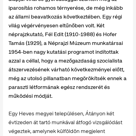
iparosítás rohamos térnyerése, de még inkább
az állami beavatkozás következtében. Egy régi
világ végérvényesen eltűnőben volt. Két
néprajzkutató, Fél Edit (1910-1988) és Hofer
Tamás (1929), a Néprajzi Múzeum munkatársai
1954-ben nagy kutatási programot indítottak
azzal a céllal, hogy a mezőgazdaság szocialista
átszervezésének várható következményei előtt,
még az utolsó pillanatban megörökítsék ennek a
paraszti létformának egész rendszerét és
működési módját.
Egy Heves megyei településen, Átányon két
évtizeden át tartó munkával átfogó vizsgálódást
végeztek, amelynek külföldön megjelent