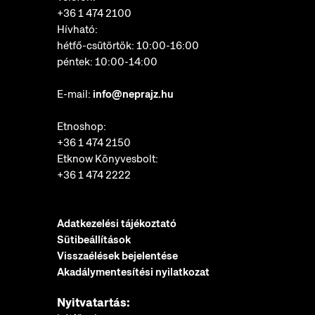
+36 1 474 2100
Hívható:
hétfő-csütörtök: 10:00-16:00
péntek: 10:00-14:00
E-mail:
info@neprajz.hu
Etnoshop:
+36 1 474 2150
Etknow Könyvesbolt:
+36 1 474 2222
Adatkezelési tájékoztató
Sütibeállítások
Visszaélések bejelentése
Akadálymentesítési nyilatkozat
Nyitvatartás: