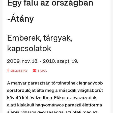
Egy falu az országban
-Átány
Emberek, tárgyak,
kapcsolatok
2009. nov. 18. - 2010. szept. 19.
MEGOSZTÁS
E-MAIL
A magyar parasztság történetének legnagyobb
sorsfordulóját élte meg a második világháborút
követő két évtizedben. Ekkor az évszázadok
alatt kialakult hagyományos paraszti életforma
alapjai viharos gyorsasággal szűntek meg az