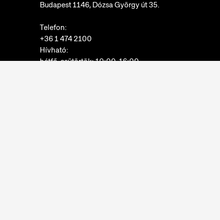
Budapest 1146, Dózsa György út 35.
Telefon:
+36 1 474 2100
Hívható:
hétfő-csütörtök: 10:00-16:00
péntek: 10:00-14:00
E-mail:
info@neprajz.hu
Etnoshop:
+36 1 474 2150
Etknow Könyvesbolt:
+36 1 474 2222
Adatkezelési tájékoztató
Sütibeállítások
Visszaélések bejelentése
Akadálymentesítési nyilatkozat