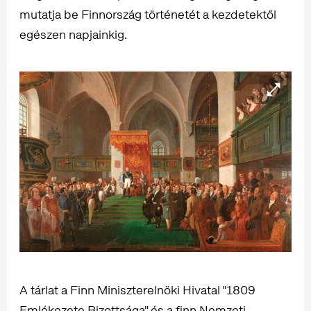
mutatja be Finnország történetét a kezdetektől
egészen napjainkig.
A tárlat a Finn Miniszterelnöki Hivatal "1809
Emlékezete Bizottsága" és a finn Nemzeti