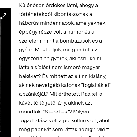
Különösen érdekes látni, ahogy a
történetekből kibontakoznak a
háborús mindennapok, amelyeknek
éppúgy része volt a humor és a
szerelem, mint a bombázások és a
gyász. Megtudjuk, mit gondolt az
egyszeri finn gyerek, aki esni-kelni
látta a síelést nem ismerő magyar
bakákat? És mit tett az a finn kislány,
akinek nevetgélő katonák "foglalták el"
a szánkóját? Mit érthetett Raakel, a
kávét töltögető lány, akinek azt
mondták: "Szeretlek"? Milyen
fogadtatása volt a pörköltnek ott, ahol
még paprikát sem láttak addig? Miért