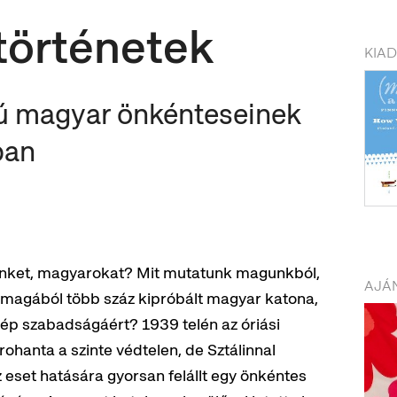
történetek
KIA
rú magyar önkénteseinek
ban
nünket, magyarokat? Mit mutatunk magunkból,
AJÁN
t magából több száz kipróbált magyar katona,
 nép szabadságáért? 1939 telén az óriási
ohanta a szinte védtelen, de Sztálinnal
 eset hatására gyorsan felállt egy önkéntes