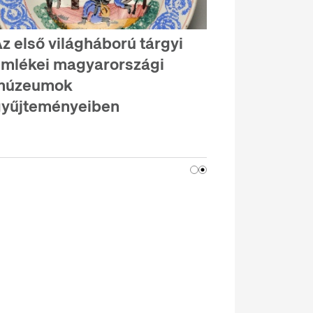
z első világháború tárgyi
mlékei magyarországi
múzeumok
yűjteményeiben