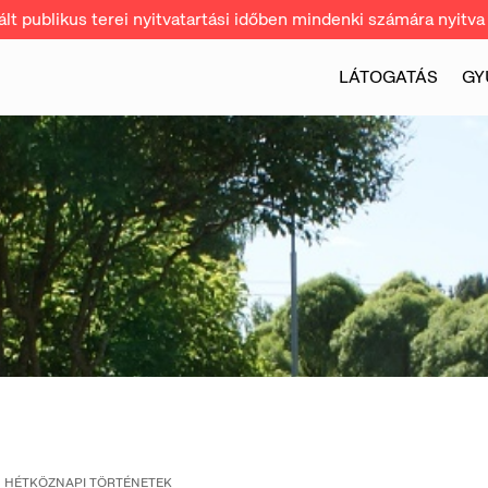
t publikus terei nyitvatartási időben mindenki számára nyitva 
LÁTOGATÁS
GY
HÉTKÖZNAPI TÖRTÉNETEK