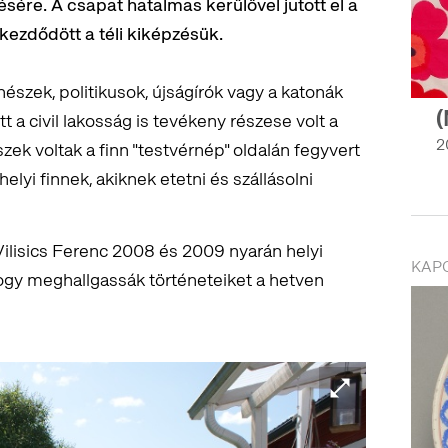
sére. A csapat hatalmas kerülővel jutott el a
kezdődött a téli kiképzésük.
nészek, politikusok, újságírók vagy a katonák
(
 a civil lakosság is tevékeny részese volt a
2
k voltak a finn "testvérnép" oldalán fegyvert
elyi finnek, akiknek etetni és szállásolni
s Vilisics Ferenc 2008 és 2009 nyarán helyi
KAP
gy meghallgassák történeteiket a hetven