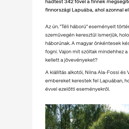
hadtest 342 fővel a finnek megsegíté
finnországi Lapuába, ahol azonnal el
Az ún. "Téli háború" eseményeit törté
szemüvegén keresztül ismerjük, holott
háborúnak. A magyar önkéntesek késze
fogni. Vajon mit szóltak mindehhez a h
kellett a jövevényeket?
A kiállítás alkotói, Niina Ala-Fossi é
embereket kerestek fel Lapuában, ho
évvel ezelőtti eseményekről.