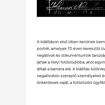
A kiállításon első ízben kerülnek be
portréi, amelyek 70 éven keresztül 
negatívok és dokumentumok tanúsága
jártak a helyi fotóstúdióba, ahol eg
álltak a kamera elé. A kiállítás külö
negatívokon szereplő személyeket és 
önkéntesek saját, a fotóstúdió ügyfél