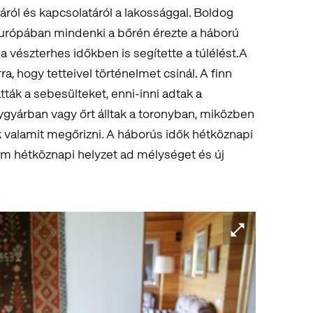
áról és kapcsolatáról a lakossággal. Boldog
rópában mindenki a bőrén érezte a háború
a vészterhes időkben is segítette a túlélést.A
 hogy tetteivel történelmet csinál. A finn
látták a sebesülteket, enni-inni adtak a
nygyárban vagy őrt álltak a toronyban, miközben
k valamit megőrizni. A háborús idők hétköznapi
m hétköznapi helyzet ad mélységet és új