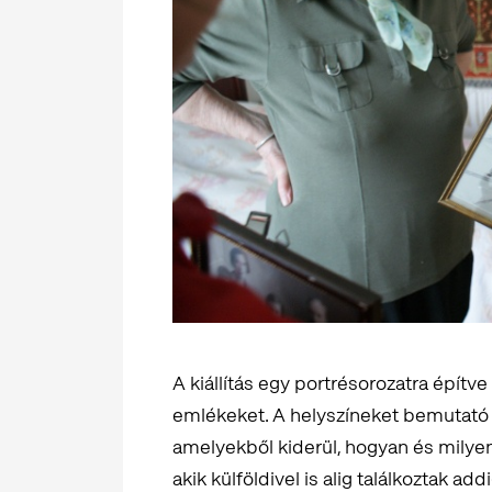
A kiállítás egy portrésorozatra építv
emlékeket. A helyszíneket bemutató 
amelyekből kiderül, hogyan és milyen
akik külföldivel is alig találkoztak add