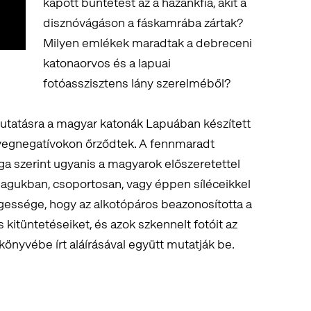
kapott büntetést az a hazánkfia, akit a
disznóvágáson a fáskamrába zártak?
Milyen emlékek maradtak a debreceni
katonaorvos és a lapuai
fotóasszisztens lány szerelméből?
mutatásra a magyar katonák Lapuában készített
üvegnegatívokon őrződtek. A fennmaradt
 szerint ugyanis a magyarok előszeretettel
ymagukban, csoportosan, vagy éppen síléceikkel
nlegessége, hogy az alkotópáros beazonosította a
kitüntetéseiket, és azok szkennelt fotóit az
könyvébe írt aláírásával együtt mutatják be.