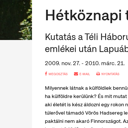
Hétköznapi 
Kutatás a Téli Hábo
emlékei után Lapuá
2009. nov. 27. - 2010. márc. 21.
MEGOSZTÁS
E-MAIL
NYOMTATÁS
Milyennek látnak a külföldiek ben
ha külföldre kerülünk? És mit muta
aki életét is kész áldozni egy rokon
túlerővel támadó Vörös Hadsereg ler
paktálni nem akaró Finnországot. Az