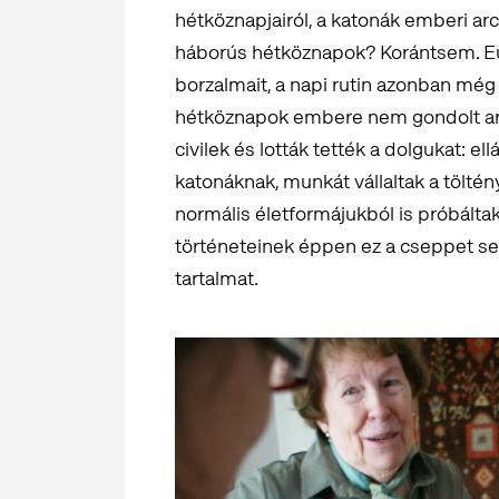
hétköznapjairól, a katonák emberi arc
háborús hétköznapok? Korántsem. Eu
borzalmait, a napi rutin azonban még 
hétköznapok embere nem gondolt arra,
civilek és lották tették a dolgukat: el
katonáknak, munkát vállaltak a tölté
normális életformájukból is próbálta
történeteinek éppen ez a cseppet se
tartalmat.