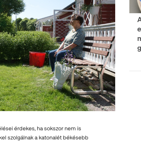
A
e
g
lései érdekes, ha sokszor nem is
el szolgálnak a katonalét békésebb