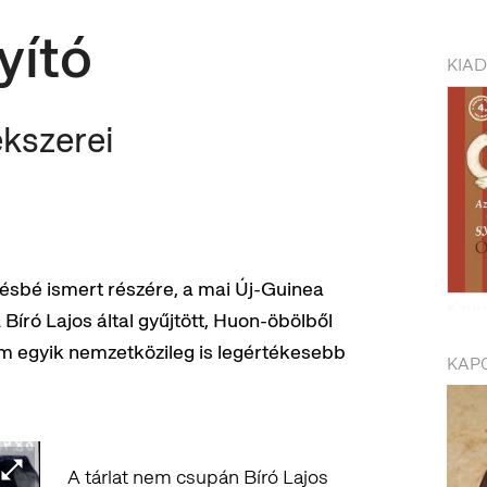
yító
KIA
ékszerei
ésbé ismert részére, a mai Új-Guinea
A Bíró Lajos által gyűjtött, Huon-öbölből
m egyik nemzetközileg is legértékesebb
KAP
A tárlat nem csupán Bíró Lajos