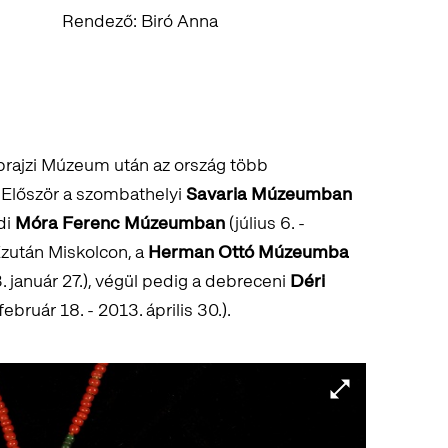
Rendező: Biró Anna
Néprajzi Múzeum után az ország több
 Először a szombathelyi
Savaria Múzeumban
edi
Móra Ferenc Múzeumban
(július 6. -
Ezután Miskolcon, a
Herman Ottó Múzeumba
 január 27.), végül pedig a debreceni
Déri
ebruár 18. - 2013. április 30.).