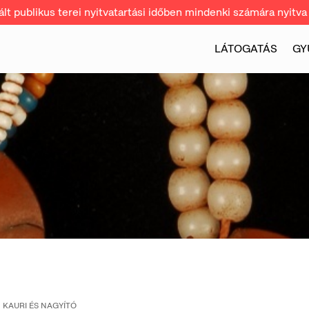
t publikus terei nyitvatartási időben mindenki számára nyitva 
LÁTOGATÁS
GY
KAURI ÉS NAGYÍTÓ