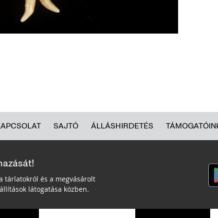
KAPCSOLAT
SAJTÓ
ÁLLÁSHIRDETÉS
TÁMOGATÓIN
mazását!
a tárlatokról és a megvásárolt
llítások látogatása közben.