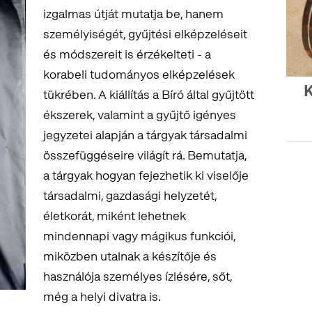
izgalmas útját mutatja be, hanem
személyiségét, gyűjtési elképzeléseit
és módszereit is érzékelteti - a
korabeli tudományos elképzelések
K
tükrében. A kiállítás a Bíró által gyűjtött
ékszerek, valamint a gyűjtő igényes
jegyzetei alapján a tárgyak társadalmi
összefüggéseire világít rá. Bemutatja,
a tárgyak hogyan fejezhetik ki viselője
társadalmi, gazdasági helyzetét,
életkorát, miként lehetnek
mindennapi vagy mágikus funkciói,
miközben utalnak a készítője és
használója személyes ízlésére, sőt,
még a helyi divatra is.