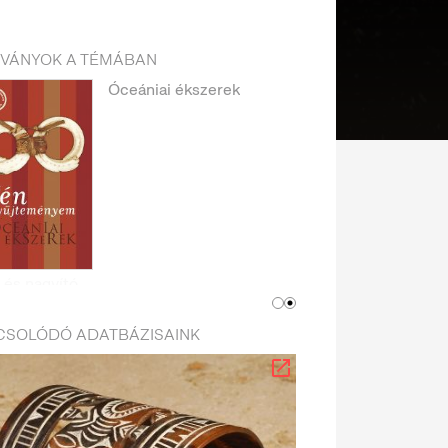
DVÁNYOK A TÉMÁBAN
Óceániai ékszerek
CSOLÓDÓ ADATBÁZISAINK