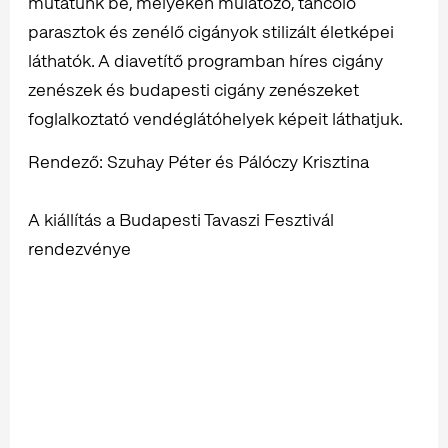
mutatunk be, melyeken mulatozó, táncoló
parasztok és zenélő cigányok stilizált életképei
láthatók. A diavetítő programban híres cigány
zenészek és budapesti cigány zenészeket
foglalkoztató vendéglátóhelyek képeit láthatjuk.
Rendező: Szuhay Péter és Pálóczy Krisztina
A kiállítás a Budapesti Tavaszi Fesztivál
rendezvénye