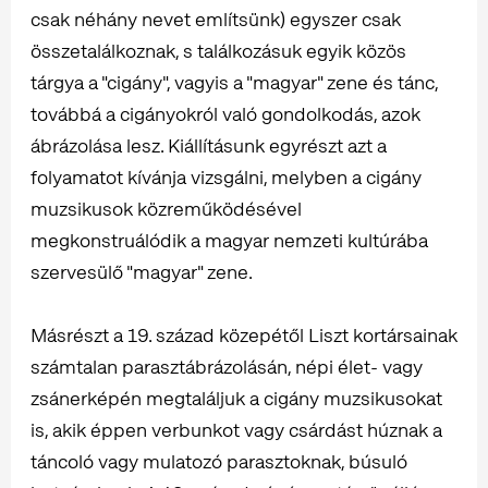
csak néhány nevet említsünk) egyszer csak
összetalálkoznak, s találkozásuk egyik közös
tárgya a "cigány", vagyis a "magyar" zene és tánc,
továbbá a cigányokról való gondolkodás, azok
ábrázolása lesz. Kiállításunk egyrészt azt a
folyamatot kívánja vizsgálni, melyben a cigány
muzsikusok közreműködésével
megkonstruálódik a magyar nemzeti kultúrába
szervesülő "magyar" zene.
Másrészt a 19. század közepétől Liszt kortársainak
számtalan parasztábrázolásán, népi élet- vagy
zsánerképén megtaláljuk a cigány muzsikusokat
is, akik éppen verbunkot vagy csárdást húznak a
táncoló vagy mulatozó parasztoknak, búsuló