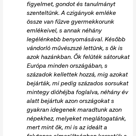
figyelmet, gondot és tanulmányt
szenteltünk. A czigányok emléke
össze van fűzve gyermekkorunk
emlékeivel, s annak néhány
legélénkebb benyomásával. Később
vándorló művészszé lettünk, s ők is
azok hazánkban. Ők felüték sátorukat
Európa minden országában, s
századok kellettek hozzá, mig azokat
bejárták, mi pedig százados sorsukat
mintegy dióhéjba foglalva, néhány év
alatt bejártuk azon országokat s
gyakran idegenek maradtunk azon
népekhez, melyeket meglátogatánk,
mert mint ők, mi is az ideált a