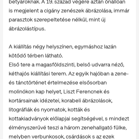
betyároknak. A 19. század végére aztán önállóan
is megjelent a cigány zenészek ábrázolása, immár
parasztok szerepeltetése nélkül, mint új
ábrázolástípus.
A kiállítás négy helyszínen, egymáshoz lazán
kötődő térben látható.
Első tere a magasföldszinti, belső udvarra néző,
kéthajós kiállítási terem. Az egyik hajóban a zene-
és tánctörténet értelmezése elsősorban
molinókon kap helyet, Liszt Ferencnek és
kortársainak idézetei, korabeli ábrázolások,
litográfiák és nyomatok, kották és
kottakiadványok előlapjai segítségével, s mindezt
élményszerűvé teszi a három zenehallgató fülke,
melyben verbunkosok, csárdások s az ezek