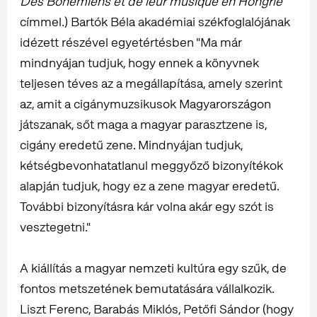
Des Bohémiens et de leur musique en Hongrie
címmel.) Bartók Béla akadémiai székfoglalójának
idézett részével egyetértésben "Ma már
mindnyájan tudjuk, hogy ennek a könyvnek
teljesen téves az a megállapítása, amely szerint
az, amit a cigánymuzsikusok Magyarországon
játszanak, sőt maga a magyar parasztzene is,
cigány eredetű zene. Mindnyájan tudjuk,
kétségbevonhatatlanul meggyőző bizonyítékok
alapján tudjuk, hogy ez a zene magyar eredetű.
További bizonyításra kár volna akár egy szót is
vesztegetni."
A kiállítás a magyar nemzeti kultúra egy szűk, de
fontos metszetének bemutatására vállalkozik.
Liszt Ferenc, Barabás Miklós, Petőfi Sándor (hogy