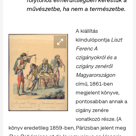
folytonos elmerültségben kerestük a
művészetbe, ha nem a természetbe.
A kiállítás
kiindulópontja
Liszt
Ferenc A
czigányokról és a
czigány zenéről
Magyarországon
című, 1861-ben
megjelent könyve,
pontosabban annak a
cigány zenére
vonatkozó része. (A
könyv eredetileg 1859-ben, Párizsban jelent meg