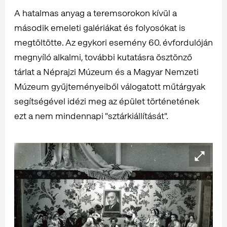
A hatalmas anyag a teremsorokon kívül a
második emeleti galériákat és folyosókat is
megtöltötte. Az egykori esemény 60. évfordulóján
megnyíló alkalmi, további kutatásra ösztönző
tárlat a Néprajzi Múzeum és a Magyar Nemzeti
Múzeum gyűjteményeiből válogatott műtárgyak
segítségével idézi meg az épület történetének
ezt a nem mindennapi "sztárkiállítását".