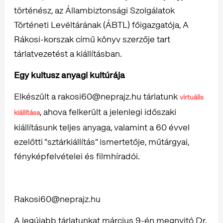
történész, az Állambiztonsági Szolgálatok
Történeti Levéltárának (ÁBTL) főigazgatója, A
Rákosi-korszak című könyv szerzője tart
tárlatvezetést a kiállításban.
Egy kultusz anyagi kultúrája
Elkészült a rakosi60@neprajz.hu tárlatunk
virtuális
, ahova felkerült a jelenlegi időszaki
kiállítása
kiállításunk teljes anyaga, valamint a 60 évvel
ezelőtti "sztárkiállítás" ismertetője, műtárgyai,
fényképfelvételei és filmhíradói.
Rakosi60@neprajz.hu
A legújabb tárlatunkat március 9-én megnyitó Dr.