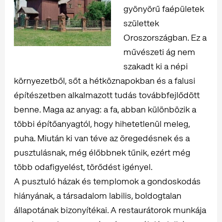
gyönyörű faépületek
születtek
Oroszországban. Ez a
művészeti ág nem
szakadt ki a népi
környezetből, sőt a hétköznapokban és a falusi
építészetben alkalmazott tudás továbbfejlődött
benne. Maga az anyag: a fa, abban különbözik a
többi építőanyagtól, hogy hihetetlenül meleg,
puha. Miután ki van téve az öregedésnek és a
pusztulásnak, még élőbbnek tűnik, ezért még
több odafigyelést, törődést igényel.
A pusztuló házak és templomok a gondoskodás
hiányának, a társadalom labilis, boldogtalan
állapotának bizonyítékai. A restaurátorok munkája