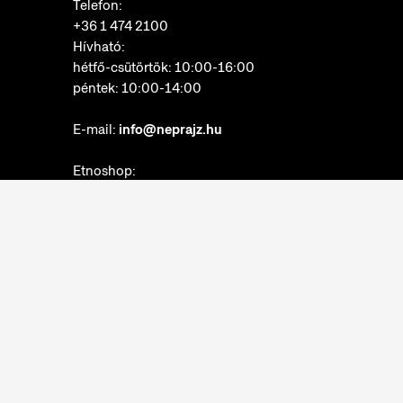
Telefon:
+36 1 474 2100
Hívható:
hétfő-csütörtök: 10:00-16:00
péntek: 10:00-14:00
E-mail:
info@neprajz.hu
Etnoshop:
+36 1 474 2150
Etknow Könyvesbolt:
+36 1 474 2222
Adatkezelési tájékoztató
Sütibeállítások
Visszaélések bejelentése
Akadálymentesítési nyilatkozat
Nyitvatartás: